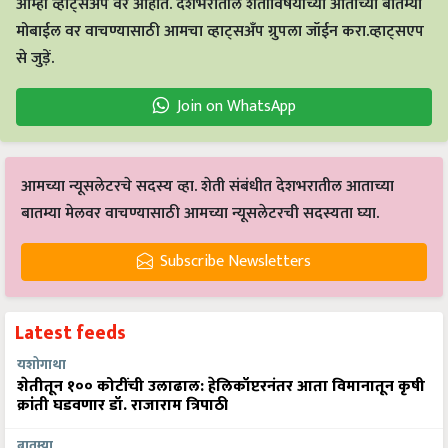
आम्ही व्हाट्सअप वर आहोत. देशभरातील शेतीविषयीच्या आताच्या बातम्या
मोबाईल वर वाचण्यासाठी आमचा व्हाट्सअँप ग्रुपला जॉईन करा.व्हाट्सएप
से जुड़ें.
Join on WhatsApp
आमच्या न्यूसलेटरचे सदस्य व्हा. शेती संबंधीत देशभरातील आताच्या
बातम्या मेलवर वाचण्यासाठी आमच्या न्यूसलेटरची सदस्यता घ्या.
Subscribe Newsletters
Latest feeds
यशोगाथा
शेतीतून १०० कोटींची उलाढाल: हेलिकॉप्टरनंतर आता विमानातून कृषी
क्रांती घडवणार डॉ. राजाराम त्रिपाठी
बातम्या