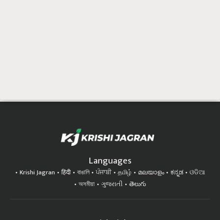
Languages
Krishi Jagran
हिंदी
বাঙালি
ਪੰਜਾਬੀ
தமிழ்
മലയാളം
ಕನ್ನಡ
ଓଡିଆ
অসমীয়া
ગુજરાતી
తెలుగు