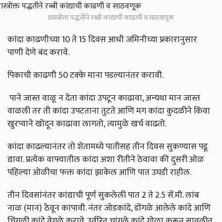
शास्त्रोक्त पद्धतीने रब्बी कांद्याची काढणी व साठवणूक
कांदा काढणीच्या 10 ते 15 दिवस आधी जमिनीच्या प्रकारानुसार
पाणी देणे बंद करावे.
पिकाची काढणी 50 टक्के माना पडल्यानंतर करावी.
पाने जास्त वाळू न देता कांदा उपटून काढावा, अन्यथा मान जास्त
वाळली तर ती कांदा उपटताना तुटते आणि मग कांदा कुदळीने किंवा
खुरप्याने खोदून काढावा लागतो, त्यामुळे खर्च वाढतो.
कांदा काढल्यानंतर तो शेतामध्ये पातीसह तीन दिवस सुकण्यास पडू
द्यावा. प्रत्येक वाफ्यातील कांदा अशा रीतीने ठेवावा की दुसरी ओळ
पहिल्या ओळीचा फक्त कांदा झाकेल आणि पात उघडी राहील.
तीन दिवसांनंतर कांद्याची पूर्ण सुकलेली पात 2 ते 2.5 सें.मी. लांब
नाळ (मान) ठेवून कापावी. नंतर जोडकांदे, डोंगळे आलेले कांदे आणि
चिंगळी कांदे वेगळे करावे. उर्वरित चांगले कांदे गोळा करून सावलीत