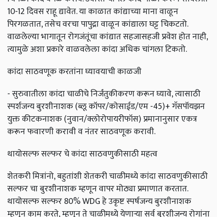
10-12 दिवस राहू द्यावेत. या काळात कांद्याच्या माना वाळून
पिरगळतात, तसेच वरचा पापुद्रा वाळून कांद्याला घट्ट चिकटतो.
वाळलेल्या भागातून रोगजंतूंचा कांद्यात सहजासहजी प्रवेश होत नाही,
त्यामुळे अशा प्रकारे वाळवलेला कांदा अधिक चांगला टिकतो.
कांदा साठवणूक करतांना घ्यावयाची काळजी
- सुरुवातीला कांदा चाळीचे निर्जंतुकीकरण करून घ्यावे, त्यासाठी
स्पर्शजन्य बुरशीनाशक (ब्लू कॉपर/कोसाईड/एम -45)+ गॅसपॉयझन
युक्त कीटकनाशक (नुवान/क्लोरोपायरीफॉस) प्रमानानुसार एकत्र
करून फवारणी करावी व नंतर साठवणूक करावी.
थायोसल्फ सल्फर चे कांदा साठवणुकीसाठी महत्व
शेतकरी मित्रांनो, बहुतांशी शेतकरी चाळीमध्ये कांदा साठवणुकीसाठी
सल्फर चा बुरशीनाशक म्हणून वापर मोठ्या प्रमाणात करतात.
थायोसल्फ सल्फर 80% WDG हे उकृष्ट स्पर्षजन्य बुरशीनाशक
म्हणून काम करते, म्हणून ते चाळीमध्ये येणाऱ्या सर्व बुरशीजन्य रोगांना