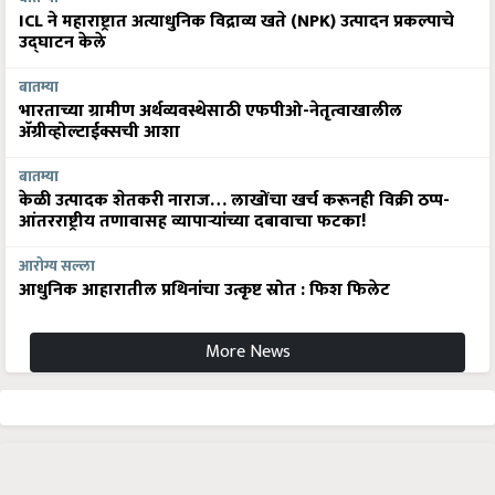
ICL ने महाराष्ट्रात अत्याधुनिक विद्राव्य खते (NPK) उत्पादन प्रकल्पाचे
उद्घाटन केले
बातम्या
भारताच्या ग्रामीण अर्थव्यवस्थेसाठी एफपीओ-नेतृत्वाखालील
अ‍ॅग्रीव्होल्टाईक्सची आशा
बातम्या
केळी उत्पादक शेतकरी नाराज… लाखोंचा खर्च करूनही विक्री ठप्प-
आंतरराष्ट्रीय तणावासह व्यापाऱ्यांच्या दबावाचा फटका!
आरोग्य सल्ला
आधुनिक आहारातील प्रथिनांचा उत्कृष्ट स्रोत : फिश फिलेट
More News