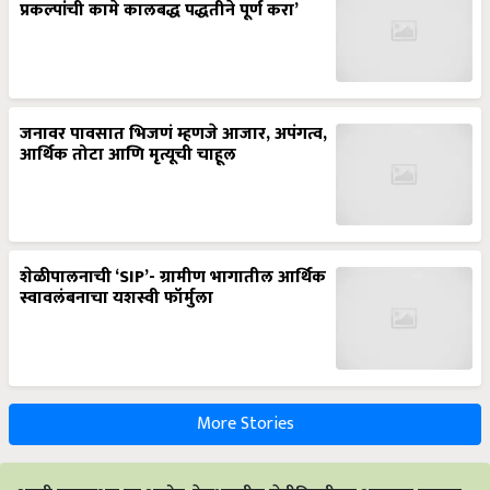
प्रकल्पांची कामे कालबद्ध पद्धतीने पूर्ण करा’
जनावर पावसात भिजणं म्हणजे आजार, अपंगत्व,
आर्थिक तोटा आणि मृत्यूची चाहूल
शेळीपालनाची ‘SIP’- ग्रामीण भागातील आर्थिक
स्वावलंबनाचा यशस्वी फॉर्मुला
More Stories