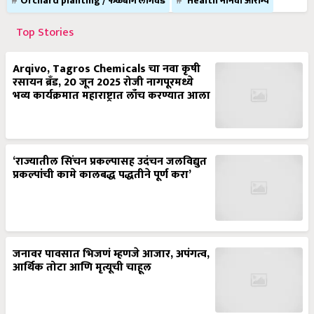
Orchard planting / फळबाग लागवड
Health मानवी आरोग्य
Top Stories
Arqivo, Tagros Chemicals चा नवा कृषी
रसायन ब्रँड, 20 जून 2025 रोजी नागपूरमध्ये
भव्य कार्यक्रमात महाराष्ट्रात लाँच करण्यात आला
‘राज्यातील सिंचन प्रकल्पासह उदंचन जलविद्युत
प्रकल्पांची कामे कालबद्ध पद्धतीने पूर्ण करा’
जनावर पावसात भिजणं म्हणजे आजार, अपंगत्व,
आर्थिक तोटा आणि मृत्यूची चाहूल