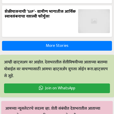
शेळीपालनाची ‘SIP’- ग्रामीण भागातील आर्थिक
स्वावलंबनाचा यशस्वी फॉर्मुला
More Stories
आम्ही व्हाट्सअप वर आहोत. देशभरातील शेतीविषयीच्या आताच्या बातम्या
मोबाईल वर वाचण्यासाठी आमचा व्हाट्सअँप ग्रुपला जॉईन करा.व्हाट्सएप
से जुड़ें.
Join on WhatsApp
आमच्या न्यूसलेटरचे सदस्य व्हा. शेती संबंधीत देशभरातील आताच्या