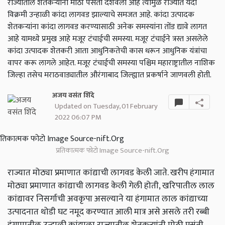
राज्यातील शेतकऱ्यांनी मोठी पसंती दर्शवली आहे त्यामुळे राज्यात यंदा
विक्रमी उन्हाळी कांदा लागवड झाल्याचे समजत आहे. कांदा उत्पादक
शेतकऱ्यांना कांदा लागवड करण्यासाठी अनेक समस्यांना तोंड द्यावे लागत
आहे यामध्ये प्रमुख आहे मजूर टंचाईची समस्या. मजूर टंचाईने त्रस्त असलेले
कांदा उत्पादक शेतकरी आता आधुनिकतेची कास धरून आधुनिक यंत्रांचा
वापर करू लागले आहेत. मजूर टंचाईची समस्या पश्चिम महाराष्ट्रातील नाशिक
जिल्हा तसेच मराठवाड्यातील औरंगाबाद जिल्ह्यात प्रकर्षाने जाणवली होती.
अजय वसंत शिंदे
Updated on Tuesday, 01 February
2022 06:07 PM
प्रतिकात्मक फोटो Image Source-nift.Org
राज्यात मोठ्या प्रमाणात कांद्याची लागवड केली जाते. खरीप हंगामात
मोठ्या प्रमाणात कांद्याची लागवड केली गेली होती, खरिपातील लाल
कांद्यावर निसर्गाची अवकृपा असल्याने या हंगामात लाल कांद्याच्या
उत्पादनात थोडी घट नमूद करण्यात आली मात्र असे असले तरी रब्बी
हंगामातील उन्हाळी कांद्याला राज्यातील शेतकऱ्यांनी मोठी पसंती