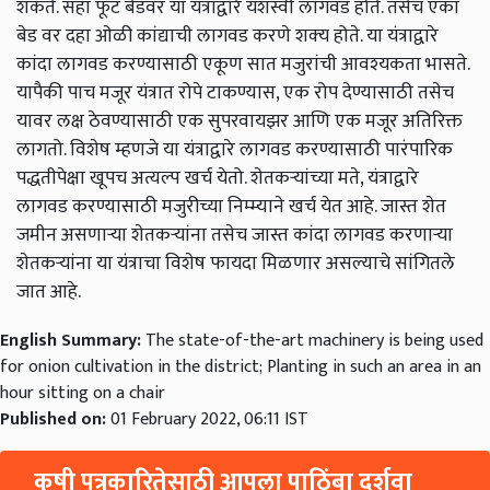
शकते. सहा फूट बेडवर या यंत्राद्वारे यशस्वी लागवड होते. तसेच एका
बेड वर दहा ओळी कांद्याची लागवड करणे शक्‍य होते. या यंत्राद्वारे
कांदा लागवड करण्यासाठी एकूण सात मजुरांची आवश्‍यकता भासते.
यापैकी पाच मजूर यंत्रात रोपे टाकण्यास, एक रोप देण्यासाठी तसेच
यावर लक्ष ठेवण्यासाठी एक सुपरवायझर आणि एक मजूर अतिरिक्त
लागतो. विशेष म्हणजे या यंत्राद्वारे लागवड करण्यासाठी पारंपारिक
पद्धतीपेक्षा खूपच अत्यल्प खर्च येतो. शेतकऱ्यांच्या मते, यंत्राद्वारे
लागवड करण्यासाठी मजुरीच्या निम्म्याने खर्च येत आहे. जास्त शेत
जमीन असणाऱ्या शेतकऱ्यांना तसेच जास्त कांदा लागवड करणाऱ्या
शेतकऱ्यांना या यंत्राचा विशेष फायदा मिळणार असल्याचे सांगितले
जात आहे.
English Summary:
The state-of-the-art machinery is being used
for onion cultivation in the district; Planting in such an area in an
hour sitting on a chair
Published on:
01 February 2022, 06:11 IST
कृषी पत्रकारितेसाठी आपला पाठिंबा दर्शवा