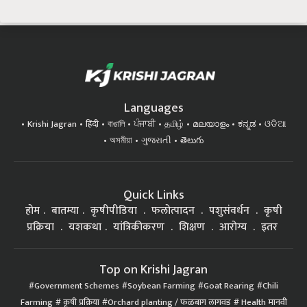
Languages
Krishi Jagran
हिंदी
বাঙালি
ਪੰਜਾਬੀ
தமிழ்
മലയാളം
ಕನ್ನಡ
ଓଡିଆ
অসমীয়া
ગુજરાતી
తెలుగు
Quick Links
होम
बातम्या
कृषीपीडिया
फलोत्पादन
पशुसंवर्धन
कृषी
प्रक्रिया
यशकथा
यांत्रिकीकरण
शिक्षण
आरोग्य
इतर
Top on Krishi Jagran
Government Schemes
Soybean Farming
Goat Rearing
Chili
Farming
कृषी प्रक्रिया
Orchard planting / फळबाग लागवड
Health मानवी