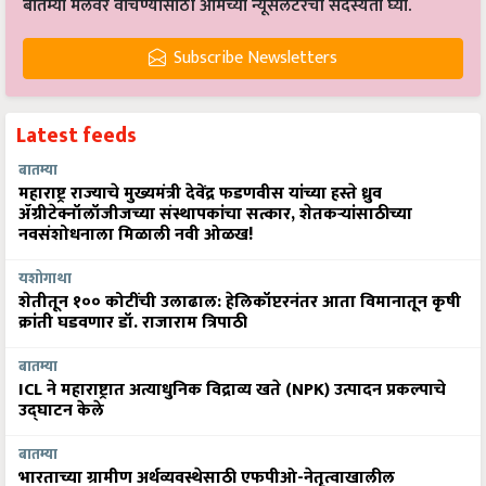
बातम्या मेलवर वाचण्यासाठी आमच्या न्यूसलेटरची सदस्यता घ्या.
Subscribe Newsletters
Latest feeds
बातम्या
महाराष्ट्र राज्याचे मुख्यमंत्री देवेंद्र फडणवीस यांच्या हस्ते ध्रुव
ॲग्रीटेक्नॉलॉजीजच्या संस्थापकांचा सत्कार, शेतकऱ्यांसाठीच्या
नवसंशोधनाला मिळाली नवी ओळख!
यशोगाथा
शेतीतून १०० कोटींची उलाढाल: हेलिकॉप्टरनंतर आता विमानातून कृषी
क्रांती घडवणार डॉ. राजाराम त्रिपाठी
बातम्या
ICL ने महाराष्ट्रात अत्याधुनिक विद्राव्य खते (NPK) उत्पादन प्रकल्पाचे
उद्घाटन केले
बातम्या
भारताच्या ग्रामीण अर्थव्यवस्थेसाठी एफपीओ-नेतृत्वाखालील