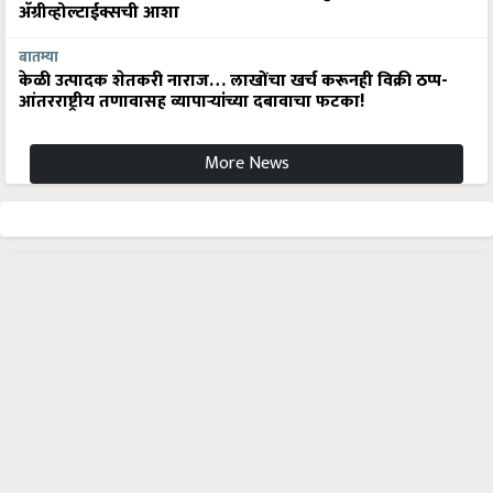
अ‍ॅग्रीव्होल्टाईक्सची आशा
बातम्या
केळी उत्पादक शेतकरी नाराज… लाखोंचा खर्च करूनही विक्री ठप्प-
आंतरराष्ट्रीय तणावासह व्यापाऱ्यांच्या दबावाचा फटका!
More News