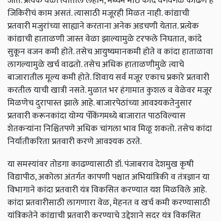
जाते. प्रत्येक वेळी त्यातील लहान, मध्यम मोठे कांदे वेगवेगळे काढणं हे
जिकिरीचं काम असतं. त्यासाठी मजूरही मिळत नाही. कांद्याची
प्रतवारी मजुरांच्या साह्याने करताना अनेक अडचणी येतात. प्रत्येक
कांद्याची हाताळणी जास्त वेळा झाल्यामुळे टरफले निघतात, कांदे
सुकून वजन कमी होते. तसेच आयुष्यमानकमी होते व कांदा हाताळावा
लागल्यामुळे खर्च वाढतो. तसेच अधिक हाताळणीमुळे त्याचे
बाजारातील मूल्य कमी होते. शिवाय सर्व मजूर एकाच प्रकारे प्रतवारी
करतील याची खात्री नसते. मुळात भर हंगामात कुशल व वेळेवर मजूर
मिळणेच दुरापास्त झाले आहे. बाजारपेठांच्या आवश्यकतेनुसार
प्रतवारी करूनकांदा योग्य पॅकिंगमध्ये बाजारात पाठविल्यास
शेतकऱ्यांना निश्चितपणे अधिक चांगला भाव मिळू शकतो. तसेच कांदा
निर्यातीकरिता प्रतवारी करणे आवश्यक ठरते.
या समस्यांवर तोडगा काढण्यासाठी डॉ. पंजाबराव देशमुख कृषी
विद्यापीठ, अकोला अंतर्गत कापणी पश्चात अभियांत्रिकी व तंत्रज्ञान या
विभागाने कांदा प्रतवारी यंत्र विकसित करण्यात यश मिळविले आहे.
कांदा प्रतवारीसाठी लागणारा वेळ, मेहनत व खर्च कमी करण्यासाठी
यांत्रिकतेने कांद्याची प्रतवारी करण्याचे उद्देशाने सदर यंत्र विकसित