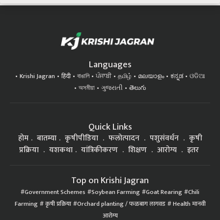
Languages
Krishi Jagran
हिंदी
বাঙালি
ਪੰਜਾਬੀ
தமிழ்
മലയാളം
ಕನ್ನಡ
ଓଡିଆ
অসমীয়া
ગુજરાતી
తెలుగు
Quick Links
होम
बातम्या
कृषीपीडिया
फलोत्पादन
पशुसंवर्धन
कृषी
प्रक्रिया
यशकथा
यांत्रिकीकरण
शिक्षण
आरोग्य
इतर
Top on Krishi Jagran
Government Schemes
Soybean Farming
Goat Rearing
Chili
Farming
कृषी प्रक्रिया
Orchard planting / फळबाग लागवड
Health मानवी
आरोग्य