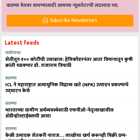
बातम्या मेलवर वाचण्यासाठी आमच्या न्यूसलेटरची सदस्यता घ्या.
Subscribe Newsletters
Latest feeds
यशोगाथा
शेतीतून १०० कोटींची उलाढाल: हेलिकॉप्टरनंतर आता विमानातून कृषी
क्रांती घडवणार डॉ. राजाराम त्रिपाठी
बातम्या
ICL ने महाराष्ट्रात अत्याधुनिक विद्राव्य खते (NPK) उत्पादन प्रकल्पाचे
उद्घाटन केले
बातम्या
भारताच्या ग्रामीण अर्थव्यवस्थेसाठी एफपीओ-नेतृत्वाखालील
अ‍ॅग्रीव्होल्टाईक्सची आशा
बातम्या
केळी उत्पादक शेतकरी नाराज… लाखोंचा खर्च करूनही विक्री ठप्प-