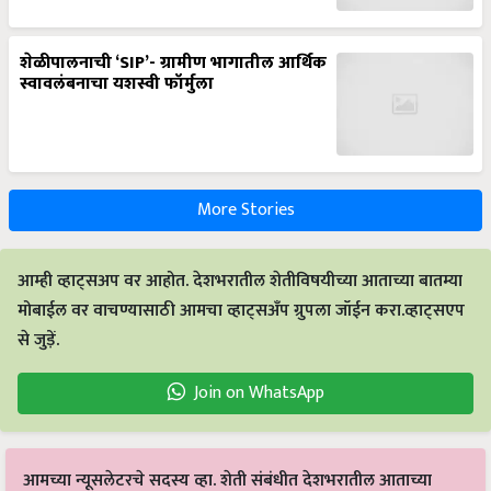
शेळीपालनाची ‘SIP’- ग्रामीण भागातील आर्थिक
स्वावलंबनाचा यशस्वी फॉर्मुला
More Stories
आम्ही व्हाट्सअप वर आहोत. देशभरातील शेतीविषयीच्या आताच्या बातम्या
मोबाईल वर वाचण्यासाठी आमचा व्हाट्सअँप ग्रुपला जॉईन करा.व्हाट्सएप
से जुड़ें.
Join on WhatsApp
आमच्या न्यूसलेटरचे सदस्य व्हा. शेती संबंधीत देशभरातील आताच्या