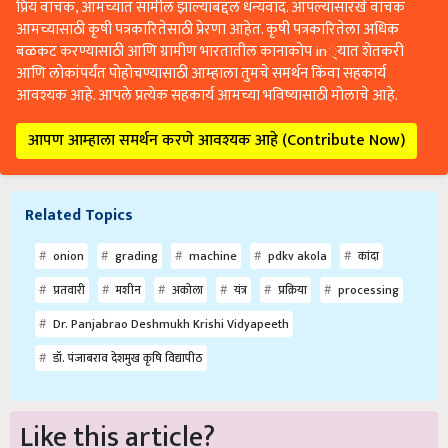
प्रिय वाचक, आमच्यात सामील झाल्याबद्दल धन्यवाद. आपल्यासारखे वाचक
आमच्यासाठी कृषी पत्रकारितेसाठी प्रेरणा आहेत. कृषी पत्रकारितेला अधिक
बळकट करण्यासाठी आणि ग्रामीण भारतातील कानाकोप in्यात शेतकरी
आणि लोकांपर्यंत पोहोचण्यासाठी आम्हाला तुमचे समर्थन किंवा सहकार्य
आवश्यक आहे. आपले प्रत्येक सहकार्य आमच्या भविष्यासाठी मोलाचे आहे.
आपण आम्हाला समर्थन करणे आवश्यक आहे (Contribute Now)
Related Topics
onion
grading
machine
pdkv akola
कांदा
प्रतवारी
मशीन
अकोला
यंत्र
प्रक्रिया
processing
Dr. Panjabrao Deshmukh Krishi Vidyapeeth
डॉ. पंजाबराव देशमुख कृषि विद्यापीठ
Like this article?