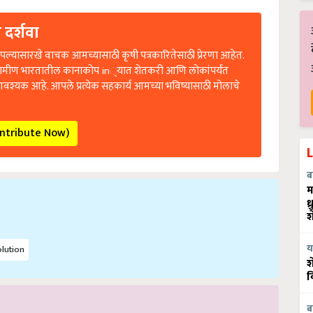
 दर्शवा
ल्यासारखे वाचक आमच्यासाठी कृषी पत्रकारितेसाठी प्रेरणा आहेत.
रामीण भारतातील कानाकोप in्यात शेतकरी आणि लोकांपर्यंत
आवश्यक आहे. आपले प्रत्येक सहकार्य आमच्या भविष्यासाठी मोलाचे
ontribute Now)
ब
म
ध
श
lution
य
श
व
ब