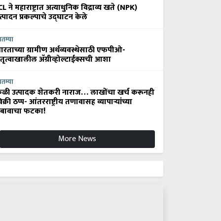
CL ने महाराष्ट्रात अत्याधुनिक विद्राव्य खते (NPK)
त्पादन प्रकल्पाचे उद्घाटन केले
ातम्या
ारताच्या ग्रामीण अर्थव्यवस्थेसाठी एफपीओ-
ेतृत्वाखालील अ‍ॅग्रीव्होल्टाईक्सची आशा
ातम्या
ेळी उत्पादक शेतकरी नाराज… लाखोंचा खर्च करूनही
िक्री ठप्प- आंतरराष्ट्रीय तणावासह व्यापाऱ्यांच्या
बावाचा फटका!
More News