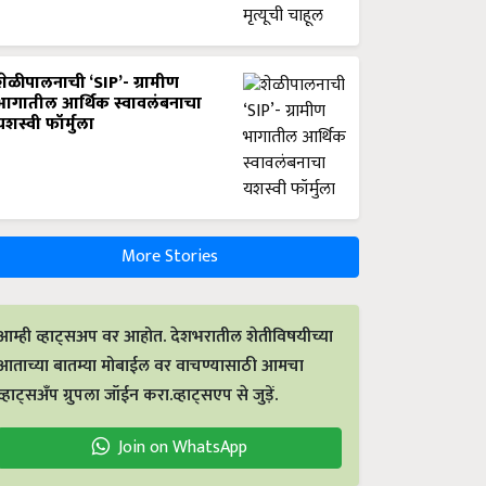
शेळीपालनाची ‘SIP’- ग्रामीण
भागातील आर्थिक स्वावलंबनाचा
यशस्वी फॉर्मुला
More Stories
आम्ही व्हाट्सअप वर आहोत. देशभरातील शेतीविषयीच्या
आताच्या बातम्या मोबाईल वर वाचण्यासाठी आमचा
व्हाट्सअँप ग्रुपला जॉईन करा.व्हाट्सएप से जुड़ें.
Join on WhatsApp