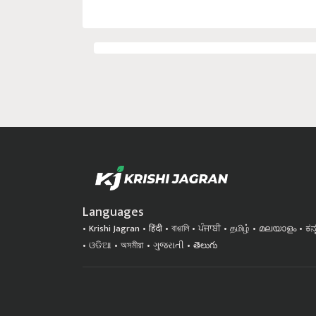
Languages
Krishi Jagran
हिंदी
বাঙালি
ਪੰਜਾਬੀ
தமிழ்
മലയാളം
ಕನ
ଓଡିଆ
অসমীয়া
ગુજરાતી
తెలుగు