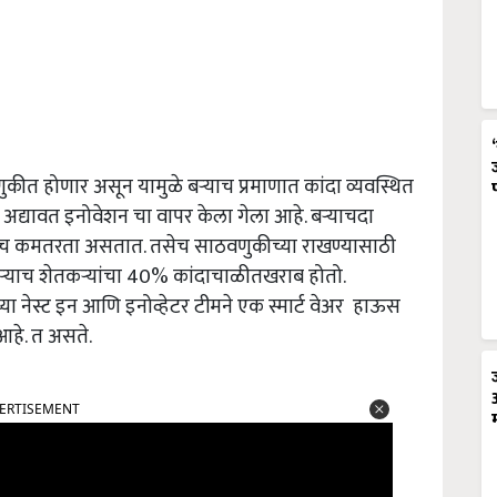
णुकीत होणार असून यामुळे बऱ्याच प्रमाणात कांदा व्यवस्थित
वीन अद्यावत इनोवेशन चा वापर केला गेला आहे. बर्‍याचदा
्‍याच कमतरता असतात. तसेच साठवणुकीच्या राखण्यासाठी
 बऱ्याच शेतकऱ्यांचा 40% कांदाचाळीतखराब होतो.
लच्या नेस्ट इन आणि इनोव्हेटर टीमने एक स्मार्ट वेअर हाऊस
आहे. त असते.
ERTISEMENT