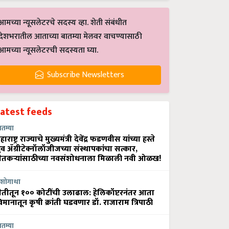
आमच्या न्यूसलेटरचे सदस्य व्हा. शेती संबंधीत
देशभरातील आताच्या बातम्या मेलवर वाचण्यासाठी
आमच्या न्यूसलेटरची सदस्यता घ्या.
Subscribe Newsletters
Latest feeds
ातम्या
हाराष्ट्र राज्याचे मुख्यमंत्री देवेंद्र फडणवीस यांच्या हस्ते
्रुव ॲग्रीटेक्नॉलॉजीजच्या संस्थापकांचा सत्कार,
ेतकऱ्यांसाठीच्या नवसंशोधनाला मिळाली नवी ओळख!
शोगाथा
ेतीतून १०० कोटींची उलाढाल: हेलिकॉप्टरनंतर आता
िमानातून कृषी क्रांती घडवणार डॉ. राजाराम त्रिपाठी
ातम्या