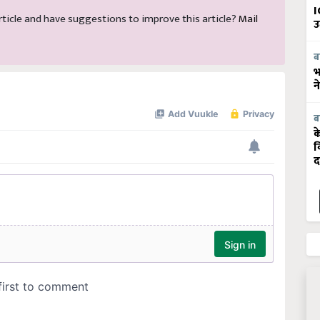
I
 article and have suggestions to improve this article?
Mail
उ
ब
भ
न
ब
क
व
द