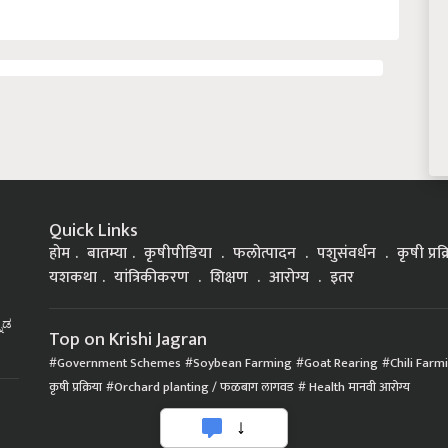
Quick Links
होम
बातम्या
कृषीपीडिया
फलोत्पादन
पशुसंवर्धन
कृषी प्रक
यशकथा
यांत्रिकीकरण
शिक्षण
आरोग्य
इतर
್ನಡ
Top on Krishi Jagran
Government Schemes
Soybean Farming
Goat Rearing
Chili Farm
कृषी प्रक्रिया
Orchard planting / फळबाग लागवड
Health मानवी आरोग्य