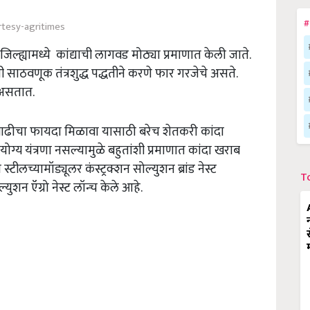
#
rtesy-agritimes
िल्ह्यामध्ये कांद्याची लागवड मोठ्या प्रमाणात केली जाते.
 साठवणूक तंत्रशुद्ध पद्धतीने करणे फार गरजेचे असते.
त असतात.
वाढीचा फायदा मिळावा यासाठी बरेच शेतकरी कांदा
्य यंत्रणा नसल्यामुळे बहुतांशी प्रमाणात कांदा खराब
टीलच्यामॉड्यूलर कंस्ट्रक्शन सोल्युशन ब्रांड नेस्ट
T
शन ऍग्रो नेस्ट लॉन्च केले आहे.