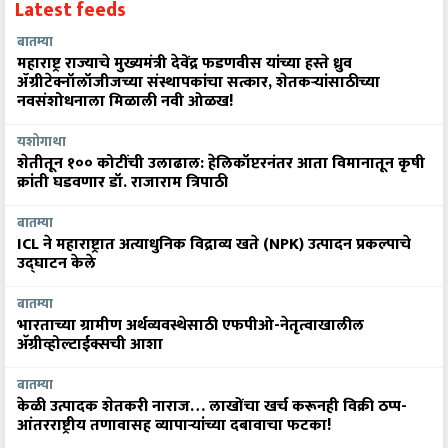
Latest feeds
बातम्या
महाराष्ट्र राज्याचे मुख्यमंत्री देवेंद्र फडणवीस यांच्या हस्ते ध्रुव
ॲग्रीटेक्नॉलॉजीजच्या संस्थापकांचा सत्कार, शेतकऱ्यांसाठीच्या
नवसंशोधनाला मिळाली नवी ओळख!
यशोगाथा
शेतीतून १०० कोटींची उलाढाल: हेलिकॉप्टरनंतर आता विमानातून कृषी
क्रांती घडवणार डॉ. राजाराम त्रिपाठी
बातम्या
ICL ने महाराष्ट्रात अत्याधुनिक विद्राव्य खते (NPK) उत्पादन प्रकल्पाचे
उद्घाटन केले
बातम्या
भारताच्या ग्रामीण अर्थव्यवस्थेसाठी एफपीओ-नेतृत्वाखालील
अ‍ॅग्रीव्होल्टाईक्सची आशा
बातम्या
केळी उत्पादक शेतकरी नाराज… लाखोंचा खर्च करूनही विक्री ठप्प-
आंतरराष्ट्रीय तणावासह व्यापाऱ्यांच्या दबावाचा फटका!