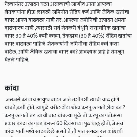
गेल्यानंतर उत्पादन घटत असल्याची जाणीव आता आपल्या
शेतकऱ्यांना होऊ लागली. जमिनीत सेंद्रिय कर्ब आणि जैविक खतांचा
वापर आपण वाढवला नाही तर, आपल्या जमीनिची उत्पादन क्षमता
वाढणारच नाही ,त्यासाठी सर्व शेतकरी बंधूंनि रासायनिक खतांचा
वापर 30 ते 40% कमी करून, तेव्हढाच (30 ते 40%) सेंद्रिय खतांचा
वापर वाढवला पाहिजे .शेतकऱ्यांनी जमिनीचा सेंद्रिय कर्ब कसा
वाढेल, आणि जैविक खतांचा वापर का? आवश्यक आहे हे समजून
घेतले पाहिजे.
कांदा
जसजसे कांद्याचं आयुष्य वाढत जाते तशीतशी त्याची वाढ होणे
थांबते,कमी होते,त्यामुळे वरील शेंडा थोडा करपू लागतो,शेंडा का ?
करपू लागतो तर त्याची वाढ थांबल्या मूळे तो करपू लागतो.असा
प्रकार कांदा लागवड करून 60 दिवसाच्या पुढं चालू होतो,जे अन्न
कांदा पाती मध्ये साठवलेले असते ते ती पात सगळा रस कांद्याची