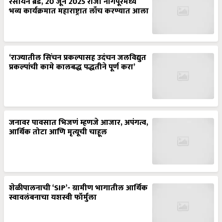
रसायन ब्रँड, 20 जून 2025 रोजी नागपूरमध्ये
भव्य कार्यक्रमात महाराष्ट्रात लाँच करण्यात आला
‘राज्यातील सिंचन प्रकल्पासह उदंचन जलविद्युत
प्रकल्पांची कामे कालबद्ध पद्धतीने पूर्ण करा’
जनावर पावसात भिजणं म्हणजे आजार, अपंगत्व,
आर्थिक तोटा आणि मृत्यूची चाहूल
शेळीपालनाची ‘SIP’- ग्रामीण भागातील आर्थिक
स्वावलंबनाचा यशस्वी फॉर्मुला