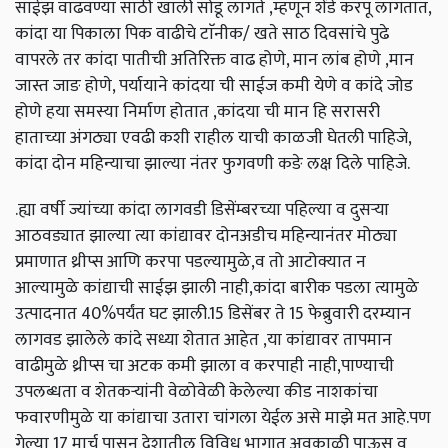
साईझ वाढवण्या साठी खाली सोडू लागते ,म्हणून शेंडे करपू लागतात,
कांदा या पिकाला पिक वाढीचे टाॅनीक/ खते साठ दिवसांचे पुढे
वापरले तर कांदा पातीची अतिरिक्त वाढ होणे, मान लांब होणे ,मान
जास्त जाङ होणे, पर्यायाने कांदया ची साईज कमी येणे व कांदे जोड
होणे हया समस्या निर्माण होतात ,कांदया ची मान हि सरासरी
हाताच्या अंगठ्या एवढी कशी राहील याची काळजी घेतली पाहिजे,
कांदा दोन महिन्याचा झाल्या नंतर फुगवणी कङे लक्ष दिले पाहिजे.
.ह्या वर्षी ज्यांच्या कांदा लागवडी डिसेंम्बरच्या पहिल्या व दुसऱ्या
आठवड्यात झाल्या त्या कांद्यावर दोनअडीच महिन्यानंतर मोठ्या
प्रमाणात थ्रीप्स आणि करपा पडल्यामुळे,व तो आटोक्यात न
आल्यामुळे कांद्याची साईझ झाली नाही,कांदा बारीक पडला त्यामुळे
उत्पादनात 40%पर्यंत घट झाली.15 डिसेंबर ते 15 फेब्रुवारी दरम्यान
लागवड झालेले कांदे सध्या शेतात आहेत ,या कांद्यावर तापमान
वाढीमुळे थ्रीप्स चा अटक कमी झाला व करपाही नाही,पाण्याची
उपलब्धता व शेतकऱ्यांनी वेळोवेळी केलेल्या कीड नाशकांचा
फवारणीमुळे या कांद्याचा उतारा चांगला येईल असे माझे मत आहे.पण
गेल्या 17 मार्च पासून देशातील विविध भागात अवकाळी पाऊस व