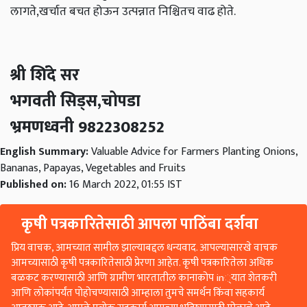
लागते,खर्चात बचत होऊन उत्पन्नात निश्चितच वाढ होते.
श्री शिंदे सर
भगवती सिड्स,चोपडा
भ्रमणध्वनी 9822308252
English Summary:
Valuable Advice for Farmers Planting Onions,
Bananas, Papayas, Vegetables and Fruits
Published on:
16 March 2022, 01:55 IST
कृषी पत्रकारितेसाठी आपला पाठिंबा दर्शवा
प्रिय वाचक, आमच्यात सामील झाल्याबद्दल धन्यवाद. आपल्यासारखे वाचक
आमच्यासाठी कृषी पत्रकारितेसाठी प्रेरणा आहेत. कृषी पत्रकारितेला अधिक
बळकट करण्यासाठी आणि ग्रामीण भारतातील कानाकोप in्यात शेतकरी
आणि लोकांपर्यंत पोहोचण्यासाठी आम्हाला तुमचे समर्थन किंवा सहकार्य