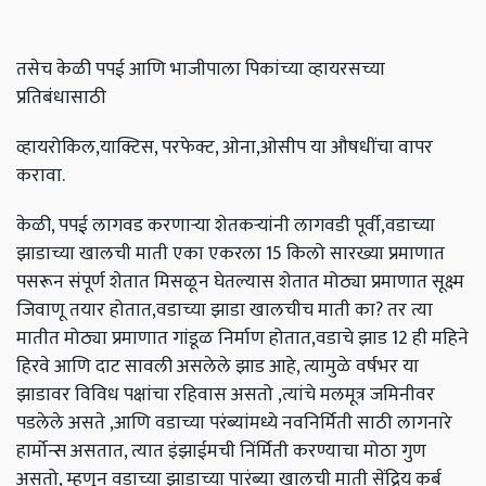
तसेच केळी पपई आणि भाजीपाला पिकांच्या व्हायरसच्या
प्रतिबंधासाठी
व्हायरोकिल,याक्टिस, परफेक्ट, ओना,ओसीप या औषधींचा वापर
करावा.
केळी, पपई लागवड करणाऱ्या शेतकऱ्यांनी लागवडी पूर्वी,वडाच्या
झाडाच्या खालची माती एका एकरला 15 किलो सारख्या प्रमाणात
पसरून संपूर्ण शेतात मिसळून घेतल्यास शेतात मोठ्या प्रमाणात सूक्ष्म
जिवाणू तयार होतात,वडाच्या झाडा खालचीच माती का? तर त्या
मातीत मोठ्या प्रमाणात गांडूळ निर्माण होतात,वडाचे झाड 12 ही महिने
हिरवे आणि दाट सावली असलेले झाड आहे, त्यामुळे वर्षभर या
झाडावर विविध पक्षांचा रहिवास असतो ,त्यांचे मलमूत्र जमिनीवर
पडलेले असते ,आणि वडाच्या परंब्यांमध्ये नवनिर्मिती साठी लागनारे
हार्मोन्स असतात, त्यात इंझाईमची निंर्मिती करण्याचा मोठा गुण
असतो, म्हणून वडाच्या झाडाच्या पारंब्या खालची माती सेंद्रिय कर्ब