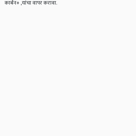
कार्बन+ ,यांचा वापर करावा.