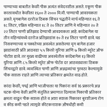
पाण्याच्या बाबतीत केळी पीक अत्यंत संवेदनशील असते. एकूण पीक
कालावधीत केळीला १६०० ते २००० मि.मी. पाण्याची आवश्‍यकता
असते. मृगबागेस दररोज ठिबक सिंचन पद्धतीने मार्च महिन्यात १६ ते
१८ लिटर, एप्रिल महिन्यात १८ ते २० लिटर आणि मे महिन्यात २० ते
२२ लिटर पाणी प्रतिझाड देण्याची आवश्यकता आहे. कांदेबागेस या
तीन महिन्यांमध्ये दररोज प्रतिझाडांस १० ते १४ लिटर पाणी द्यावे. घड
निसवण्याच्या व पक्वतेच्या अवस्थेत असलेल्या मृग बागेस हजार
झाडांसाठी प्रति आठवडा ५.५ किलो युरिया आणि ७ किलो म्युरेट ऑफ
पोटॉश द्यावे. तर मुख्य वाढीच्या अवस्थेतील कांदेबागेस १३ किलो
युरिया आणि ८.५ किलो म्युरेट ऑफ पोटॅश दर आठवड्याला ठिबक
सिंचनद्वारे द्यावे. व्यवस्थित पाणी आणि अन्नद्रव्यांचा पुरवठा केल्यामुळे
पीक सशक्त राहते आणि त्याच्या प्रतिकार क्षमतेत वाढ होते.
कांदा केळी, पपई आणि भाजीपाला या पिकांना सर्व 16 प्रकारचे अन्न
घटक योग्य वेळी आणि संतुलित प्रमाणात दिल्यास पिकाची प्रतिकार
क्षमता वाढून पीक सशक्त होते व अशा सशक्त पिकावर बुरशीजन्य रोग
व कीड कमी पडते त्यामुळे कीटकनाशक औषधीही कमी