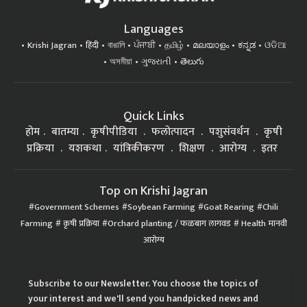
Languages
Krishi Jagran
हिंदी
বাঙালি
ਪੰਜਾਬੀ
தமிழ்
മലയാളം
ಕನ್ನಡ
ଓଡିଆ
অসমীয়া
ગુજરાતી
తెలుగు
Quick Links
होम
बातम्या
कृषीपीडिया
फलोत्पादन
पशुसंवर्धन
कृषी
प्रक्रिया
यशकथा
यांत्रिकीकरण
शिक्षण
आरोग्य
इतर
Top on Krishi Jagran
Government Schemes
Soybean Farming
Goat Rearing
Chili
Farming
कृषी प्रक्रिया
Orchard planting / फळबाग लागवड
Health मानवी
आरोग्य
Subscribe to our Newsletter. You choose the topics of
your interest and we'll send you handpicked news and