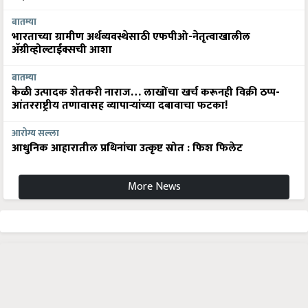
बातम्या
भारताच्या ग्रामीण अर्थव्यवस्थेसाठी एफपीओ-नेतृत्वाखालील
अ‍ॅग्रीव्होल्टाईक्सची आशा
बातम्या
केळी उत्पादक शेतकरी नाराज… लाखोंचा खर्च करूनही विक्री ठप्प-
आंतरराष्ट्रीय तणावासह व्यापाऱ्यांच्या दबावाचा फटका!
आरोग्य सल्ला
आधुनिक आहारातील प्रथिनांचा उत्कृष्ट स्रोत : फिश फिलेट
More News