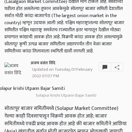
(Lasalgaon Market Committee) देखील मागे टाकले आहे. सध्याच्या
घडीला होत असलेल्या तुफान आवकेमुळे सोलापूर बाजार समिती देशातील
सर्वात मोठी कांदा बाजारपेठ (The largest onion market in the
country) म्हणून उदयास आली आहे. पश्चिम महाराष्ट्रातल्या सोलापूर बाजार
समितीत पश्चिम महाराष्ट्र समवेतच राज्यातील इतर भागातून देखील मोठ्या
प्रमाणात कांद्याची आवक होत आहे. विक्रमी कांदा आवक होत असल्यामुळे
सोलापूर कृषी उत्पन्न बाजार समितीला अद्यापपर्यंत तीन वेळा बाजार
समितीच्या कांदा लिलावाला स्थगिती द्यावी लागली आहे.
अजय वसंत शिंदे
Updated on Tuesday, 01 February
2022 07:07 PM
Solapur krishi Utpann Bajar Samiti
सोलापूर बाजार समितीमध्ये (Solapur Market Committee)
गेल्या काही दिवसापासून विक्रमी आवक होत आहे; बाजार
समितीमध्ये एवढी प्रचंड आवक होत आहे की बाजार समितीने आशिया
(Asia) खंडातील सर्वात मोठी बाजारपेठ म्हणून ओळखली जाणारी