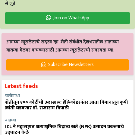
से जुड़ें.
Join on WhatsApp
आमच्या न्यूसलेटरचे सदस्य व्हा. शेती संबंधीत देशभरातील आताच्या
बातम्या मेलवर वाचण्यासाठी आमच्या न्यूसलेटरची सदस्यता घ्या.
Subscribe Newsletters
Latest feeds
यशोगाथा
शेतीतून १०० कोटींची उलाढाल: हेलिकॉप्टरनंतर आता विमानातून कृषी
क्रांती घडवणार डॉ. राजाराम त्रिपाठी
बातम्या
ICL ने महाराष्ट्रात अत्याधुनिक विद्राव्य खते (NPK) उत्पादन प्रकल्पाचे
उद्घाटन केले