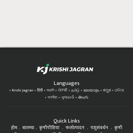
Languages
Krishi Jagran
हिंदी
বাঙালি
ਪੰਜਾਬੀ
தமிழ்
മലയാളം
ಕನ್ನಡ
ଓଡିଆ
অসমীয়া
ગુજરાતી
తెలుగు
Quick Links
होम
बातम्या
कृषीपीडिया
फलोत्पादन
पशुसंवर्धन
कृषी