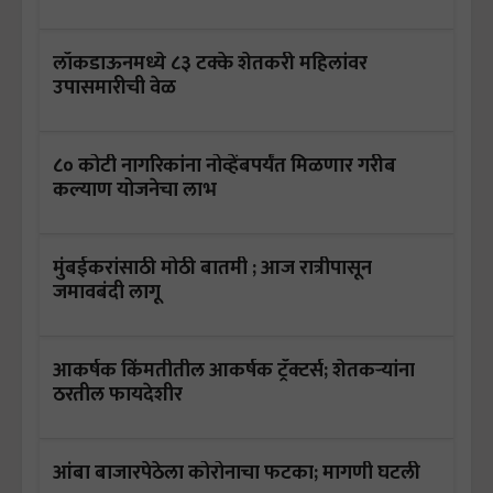
लॉकडाऊनमध्ये ८३ टक्के शेतकरी महिलांवर
उपासमारीची वेळ
८० कोटी नागरिकांना नोव्हेंबपर्यंत मिळणार गरीब
कल्याण योजनेचा लाभ
मुंबईकरांसाठी मोठी बातमी ; आज रात्रीपासून
जमावबंदी लागू
आकर्षक किंमतीतील आकर्षक ट्रॅक्टर्स; शेतकऱ्यांना
ठरतील फायदेशीर
आंबा बाजारपेठेला कोरोनाचा फटका; मागणी घटली