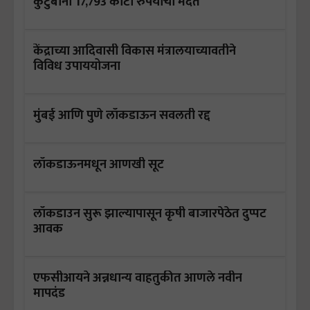
कुटुंबांना 17,793 कोटी रुपयांची मदत
केंद्राच्या आदिवासी विकास मंत्रालयाच्यावतीने
विविध उपाययोजना
मुंबई आणि पुणे लॉकडाऊन सवलती रद्द
लॉकडाऊनमधून आणखी सूट
लॉकडाउन सुरू झाल्यापासून कृषी बाजारपेठेत दुप्पट
आवक
एफसीआयने अन्नधान्य वाहतुकीत आणले नवीन
मापदंड