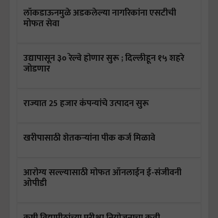
लॉकडाऊनमुळे अडकलेल्या नागरिकांना एसटीची
मोफत सेवा
उद्यापासून ३० रेल्वे होणार सुरू ; दिल्लीहून १५ शहरे
जोडणार
राज्यात 25 हजार कंपन्यांचे उत्पादन सुरू
खरीपासाठी शेतकऱ्यांना पीक कर्ज मिळावे
आरोग्य सल्ल्यासाठी मोफत ऑनलाईन ई-संजीवनी
ओपीडी
कृषी विद्यापीठांच्या परीक्षा नियोजनाचा कृती