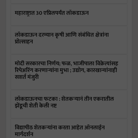
महाराष्ट्रात 30 एप्रिलपर्यंत लॉकडाऊन
लॉकडाऊन दरम्यान कृषी आणि संबंधित क्षेत्रांना
प्रोत्साहन
मोदी सरकारचा निर्णय; फळ, भाजीपाला विक्रेत्यांसह
रिपेअरिंग करणाऱ्यांना मुभा ; उद्योग, कारखान्यांनाही
सशर्त मंजुरी
लॉकडाऊनचा फटका : शेतकऱ्यानं तीन एकरातील
झेंडूची शेती केली नष्ट
विद्यापीठ शेतकऱ्यांना करता आहेत ऑनलाईन
मार्गदर्शन