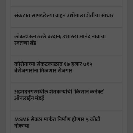
संकटात सापडलेल्या वाहन उद्योगाला शेतीचा आधार
लॉकडाऊन ठरले वरदान; उभारला आनंद नावाचा
स्वतःचा ब्रँड
कोरोनाच्या संकटकाळात १७ हजार ७१५
बेरोजगारांना मिळणार रोजगार
अहमदनगरमधील शेतकऱ्यांची ‘किसान कनेक्ट’
ऑनलाईन मंडई
MSME सेक्टर मार्फत निर्माण होणार ५ कोटी
नोकऱ्या