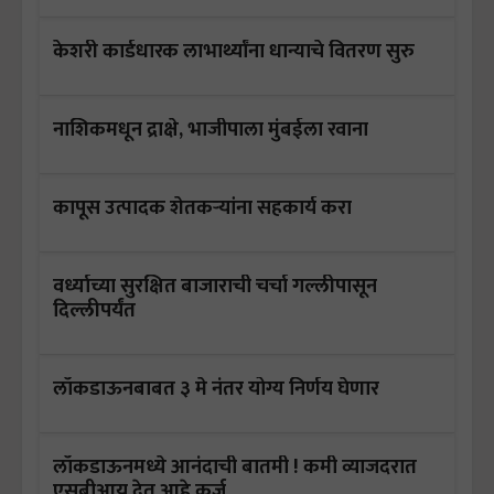
केशरी कार्डधारक लाभार्थ्यांना धान्याचे वितरण सुरु
नाशिकमधून द्राक्षे, भाजीपाला मुंबईला रवाना
कापूस उत्पादक शेतकऱ्यांना सहकार्य करा
वर्ध्याच्या सुरक्षित बाजाराची चर्चा गल्लीपासून
दिल्लीपर्यंत
लॉकडाऊनबाबत ३ मे नंतर योग्य निर्णय घेणार
लॉकडाऊनमध्ये आनंदाची बातमी ! कमी व्याजदरात
एसबीआय देत आहे कर्ज