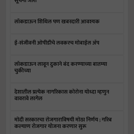
सूचना जारी
लॉकडाऊन शिथिल पण खबरदारी आवश्यक
ई-संजीवनी ओपीडीचे लवकरच मोबाईल ॲप
लॉकडाऊन लावून दुकाने बंद करण्याच्या बातम्या
चुकीच्या
देशातील प्रत्‍येक नागरिकास कोरोना योध्‍दा म्‍हणुन
वावरावे लागेल
मोदी सरकारचा रोजगाराविषयी मोठा निर्णय ; गरिब
कल्याण रोजगार योजना करणार सुरू