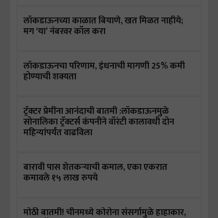
लॉकडाऊनच्या काळात बियाणे, खत मिळत नाहीये;
मग ‘या’ नंबरवर कॉल करा
लॉकडाऊनचा परिणाम, इंधनाची मागणी 25% कमी
होण्याची शक्यता
ट्रॅक्टर प्रेमींना आनंदाची बातमी :लॉकडाऊनमुळे
सोनालिका ट्रॅक्टर्स कंपनीने वॉरंटी कालावधी दोन
महिन्यांपर्यंत वाढविला
बारावी पास शेतकऱ्याची कमाल, एका एकरात
कमावले १५ लाख रुपये
मोठी बातमी! चीनमध्ये कोरोना संसर्गामुळे हाहाकार,