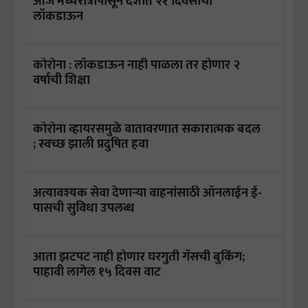
आज मध्यरात्रीपासून देशात २१ दिवसांचा
लॉकडाऊन
कोरोना : लॉकडाऊन नाही पाळला तर होणार २
वर्षाची शिक्षा
कोरोना व्हायरसमुळे वातावरणात सकारात्मक बदल
; स्वच्छ झाली प्रदुषित हवा
अत्यावश्यक सेवा देणाऱ्या वाहनांसाठी ऑनलाईन ई-
पासची सुविधा उपलब्ध
आता झटपट नाही होणार घरगुती गॅसची बुकिंग;
पाहावी लागेल १५ दिवस वाट