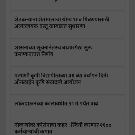
शेतकऱ्याना शेतमालाचा योग्य भाव मिळण्यासाठी
अत्यावश्यक वस्तू कायद्यात सुधारणा
शासनाच्या सूचनानंतरच बाजारपेठा सुरू
करण्याबाबत निर्णय
परभणी कृषी विद्यापीठाच्या 48 व्‍या वर्धापन दिनी
ऑनलाईन कृषि संवादाचे आयोजन
लॉकडाऊनच्या कालावधीत 31 मे पर्यंत वाढ
नोकऱ्यांवर कोरोनाचा कहर : स्विगी करणार ११००
कर्मचाऱ्यांची कपात