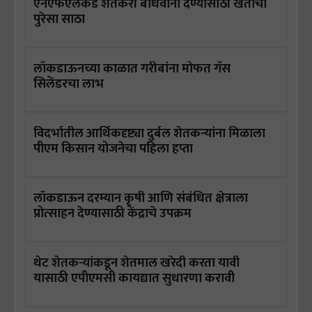
एनएफएलकडे शेतकरी बांधवांना देण्यासाठी खतांचा
पुरेसा साठा
लॉकडाऊनच्या काळात गरीबांना मोफत गॅस
सिलेंडरचा लाभ
विदर्भातील आर्थिकदृष्ट्या दुर्बल शेतकऱ्यांना मिळाला
पीएम किसान योजनेचा पहिला हप्ता
लॉकडाऊन दरम्यान कृषी आणि संबंधित क्षेत्राला
प्रोत्साहन देण्यासाठी केंद्राचे उपक्रम
थेट शेतकर्‍यांकडून शेतमाल खरेदी करता यावी
यासाठी एपीएमसी कायद्यात सुधारणा करावी