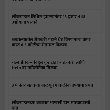
लॉकडाऊन शिथिल झाल्यानंतर 13 हजार 448
उद्योगांना परवाने
अकोल्यातील शेतकरी गटाने थेट विपणनाचा वापर
करत 8.5 कोटीचा शेतमाल विकला
चला शेतकऱ्यांबद्दल कृतज्ञता व्यक्त करा आणि
Helo वर पारितोषिक मिळवा
3 मे नंतर सतर्कता बाळगून मोकळीक देण्याचा प्रयत्न
लॉकडाऊनच्या काळात आणखी दोन आठवड्याची
वाढ