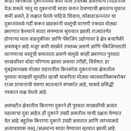
काही किरकोळ दुकानांमध्ये कमी माल उपलब्ध असल्याचे निदर्शनास
येऊ शकते. परंतु या दुकानांची साठा करुन ठेवण्याची क्षमताच मुळात
कमी असते, हे लक्षात घेतले पाहिजे. शिवाय,
लॉकडाऊननंतर या
दुकानांमध्ये गर्दी करून ग्राहकांनी वस्तूंची मागणी एकदम मोठ्या
प्रमाणात केल्याने साठा संपण्यास सुरुवात झाली. राज्यांतर्गत
होणार्‍या माल वाहतुकीवर आणि पॅकेजिंग उद्योगावर हे क्षेत्र बऱ्यापैकी
अवलंबून आहे. मजूर कमी संख्येने उपलब्ध असणे आणि पॅकेजिंगसाठी
लागणाऱ्या वस्तूंची कमतरता असणे यामुळे काही प्रमाणात पुरवठा
साखळीवर थोडा परिणाम झाला असला तरीही, विशेषत: हा
मुंबईसारख्या मोठ्या शहरातील किरकोळ दुकानांच्या क्षेत्रातील
पुरवठा साखळी सुरळीत व्हावी याकरिता ­मोठ्या व्यावसायिकांबरोबर
राज्य शासनाची यंत्रणा सातत्याने संपर्कात आहे, याकडे प्रसिद्धी
पत्रकात लक्ष वेधले आहे.
असंघटीत क्षेत्रातील किराणा दुकाने ही पुरवठा साखळीची अत्यंत
महत्त्वाचा दुवा आहेत. ही दुकाने उघडी असतील याची दक्षता घेण्यात
येत आहे. बहुतेक किराणा दुकाने उघडी असतात आणि त्यांच्याकडे
अत्यावश्यक वस्तू /अन्नधान्य साठा येण्याला सुरवात झाली आहे.