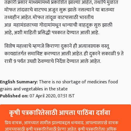
तक्रारी प्रसार माध्यमांमध्ये प्रकाशित झाल्या आहेत, तथापि मुळात
मोफत तांदळाचे वाटपच अजून सुरू झाले नसल्याने या बातम्या
तथ्यहीन आहेत. मोफत तांदूळ वाटपासाठी भारतीय
अन्न
महामंडळाच्या गोदामांमधून धान्याची वाहतूक सुरु झाली
आहे, अशी माहिती प्रसिद्धी पत्रकात देण्यात आली आहे.
विशेष महत्त्वाचे म्हणजे किराणा दुकाने ही अत्यावश्यक वस्तू
कायद्यांतर्गत समाविष्ट करण्यात आली आहेत. ही दुकाने सकाळी 9 ते
रात्री 9 पर्यंत उघडी ठेवण्याचे निर्देश देण्यात आले आहेत.
English Summary:
There is no shortage of medicines food
grains and vegetables in the state
Published on:
07 April 2020, 07:51 IST
कृषी पत्रकारितेसाठी आपला पाठिंबा दर्शवा
प्रिय वाचक, आमच्यात सामील झाल्याबद्दल धन्यवाद. आपल्यासारखे वाचक
आमच्यासाठी कृषी पत्रकारितेसाठी प्रेरणा आहेत. कृषी पत्रकारितेला अधिक