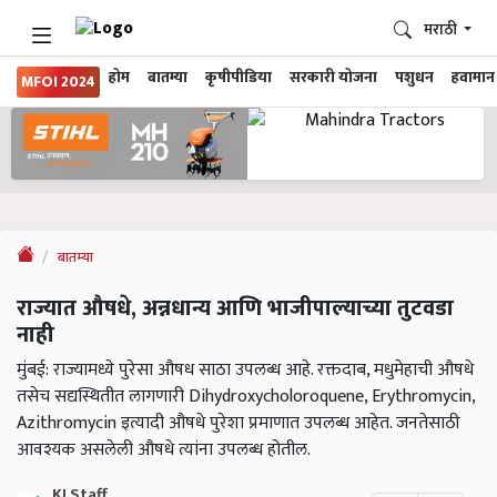
मराठी
होम
बातम्या
कृषीपीडिया
सरकारी योजना
पशुधन
हवामान
MFOI 2024
बातम्या
राज्यात औषधे, अन्नधान्य आणि भाजीपाल्याच्या तुटवडा
नाही
मुंबई: राज्यामध्ये पुरेसा औषध साठा उपलब्ध आहे. रक्तदाब, मधुमेहाची औषधे
तसेच सद्यस्थितीत लागणारी Dihydroxycholoroquene, Erythromycin,
Azithromycin इत्यादी औषधे पुरेशा प्रमाणात उपलब्ध आहेत. जनतेसाठी
आवश्यक असलेली औषधे त्यांना उपलब्ध होतील.
KJ Staff