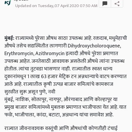
Updated on Tuesday, 07 April 2020 07:50 AM
मुंबई:
राज्यामध्ये पुरेसा औषध साठा उपलब्ध आहे. रक्तदाब, मधुमेहाची
औषधे तसेच सद्यस्थितीत लागणारी Dihydroxycholoroquene,
Erythromycin, Azithromycin इत्यादी औषधे पुरेशा प्रमाणात
उपलब्ध आहेत. जनतेसाठी आवश्यक असलेली औषधे त्यांना उपलब्ध
होतील. त्यांचा तुटवडा भासणार नाही. राज्यातील स्वस्त धान्य
दुकानांमधून 1 लाख 63 हजार मेट्रिक टन अन्नधान्याचे वाटप करण्यात
आले आहे. राज्यातील कृषी उत्पन्न बाजार समित्यांचे कामकाज
सुरळीत सुरू असून पुणे,
नवी
मुंबई,
नाशिक,
सोलापूर,
नागपूर,
औरंगाबाद आणि कोल्हापूर या
प्रमुख बाजार समित्यांमध्ये मुबलक प्रमाणात भाजीपाला येत आहे. यात
फळे,
भाजीपाला,
कांदा,
बटाटा,
अन्नधान्य यांचा समावेश आहे.
राज्यात जीवनावश्यक वस्तूंची आणि औषधांची कोणतीही टंचाई