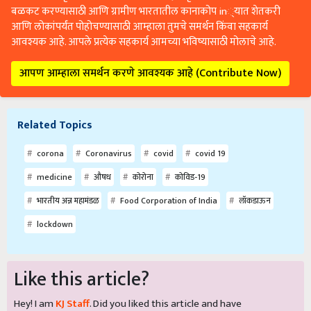
बळकट करण्यासाठी आणि ग्रामीण भारतातील कानाकोप in्यात शेतकरी
आणि लोकांपर्यंत पोहोचण्यासाठी आम्हाला तुमचे समर्थन किंवा सहकार्य
आवश्यक आहे. आपले प्रत्येक सहकार्य आमच्या भविष्यासाठी मोलाचे आहे.
आपण आम्हाला समर्थन करणे आवश्यक आहे (Contribute Now)
Related Topics
corona
Coronavirus
covid
covid 19
medicine
औषध
कोरोना
कोविड-19
भारतीय अन्न महामंडळ
Food Corporation of India
लॉकडाऊन
lockdown
Like this article?
Hey! I am
KJ Staff
. Did you liked this article and have