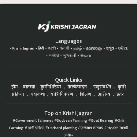
Languages
Krishi Jagran
हिंदी
বাঙালি
ਪੰਜਾਬੀ
தமிழ்
മലയാളം
ಕನ್ನಡ
ଓଡିଆ
অসমীয়া
ગુજરાતી
తెలుగు
Quick Links
होम
बातम्या
कृषीपीडिया
फलोत्पादन
पशुसंवर्धन
कृषी
प्रक्रिया
यशकथा
यांत्रिकीकरण
शिक्षण
आरोग्य
इतर
Top on Krishi Jagran
Government Schemes
Soybean Farming
Goat Rearing
Chili
Farming
कृषी प्रक्रिया
Orchard planting / फळबाग लागवड
Health मानवी
आरोग्य