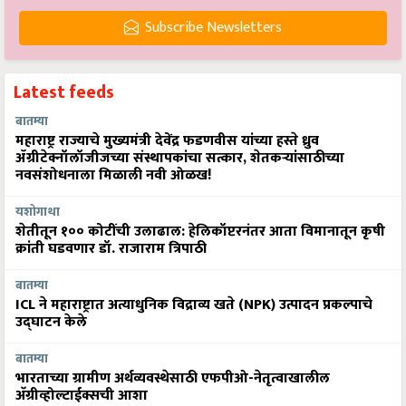
Subscribe Newsletters
Latest feeds
बातम्या
महाराष्ट्र राज्याचे मुख्यमंत्री देवेंद्र फडणवीस यांच्या हस्ते ध्रुव
ॲग्रीटेक्नॉलॉजीजच्या संस्थापकांचा सत्कार, शेतकऱ्यांसाठीच्या
नवसंशोधनाला मिळाली नवी ओळख!
यशोगाथा
शेतीतून १०० कोटींची उलाढाल: हेलिकॉप्टरनंतर आता विमानातून कृषी
क्रांती घडवणार डॉ. राजाराम त्रिपाठी
बातम्या
ICL ने महाराष्ट्रात अत्याधुनिक विद्राव्य खते (NPK) उत्पादन प्रकल्पाचे
उद्घाटन केले
बातम्या
भारताच्या ग्रामीण अर्थव्यवस्थेसाठी एफपीओ-नेतृत्वाखालील
अ‍ॅग्रीव्होल्टाईक्सची आशा