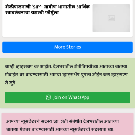
शेळीपालनाची ‘SIP’- ग्रामीण भागातील आर्थिक
स्वावलंबनाचा यशस्वी फॉर्मुला
More Stories
आम्ही व्हाट्सअप वर आहोत. देशभरातील शेतीविषयीच्या आताच्या बातम्या
मोबाईल वर वाचण्यासाठी आमचा व्हाट्सअँप ग्रुपला जॉईन करा.व्हाट्सएप
से जुड़ें.
Join on WhatsApp
आमच्या न्यूसलेटरचे सदस्य व्हा. शेती संबंधीत देशभरातील आताच्या
बातम्या मेलवर वाचण्यासाठी आमच्या न्यूसलेटरची सदस्यता घ्या.