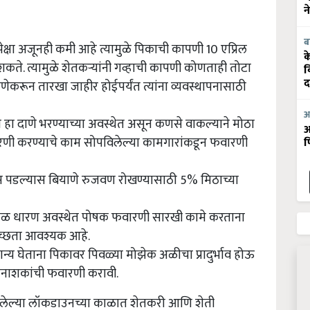
न
ब
ेक्षा अजूनही कमी आहे त्यामुळे पिकाची कापणी
10
एप्रिल
क
ते. त्यामुळे शेतकऱ्यांनी गव्हाची कापणी कोणताही तोटा
व
द
जेणेकरून तारखा जाहीर होईपर्यंत त्यांना व्यवस्थापनासाठी
आ
त हा दाणे भरण्याच्या अवस्थेत असून कणसे वाकल्याने मोठा
आ
णी करण्याचे काम सोपविलेल्या कामगारांकडून फवारणी
फ
 पडल्यास बियाणे रुजवण रोखण्यासाठी 5% मिठाच्या
या फळ धारण अवस्थेत पोषक फवारणी सारखी कामे करताना
वच्छता आवश्यक आहे.
्य घेताना पिकावर पिवळ्या मोझेक अळीचा प्रादुर्भाव होऊ
टकनाशकांची फवारणी करावी.
्यात आलेल्या लॉकडाउनच्या काळात शेतकरी आणि शेती