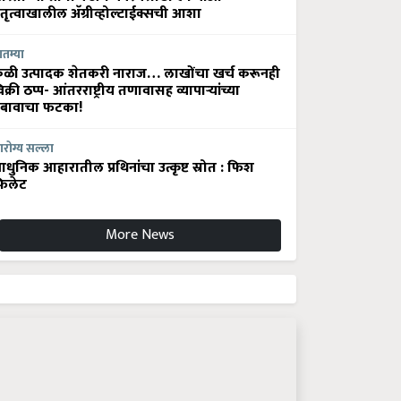
ेतृत्वाखालील अ‍ॅग्रीव्होल्टाईक्सची आशा
ातम्या
ेळी उत्पादक शेतकरी नाराज… लाखोंचा खर्च करूनही
िक्री ठप्प- आंतरराष्ट्रीय तणावासह व्यापाऱ्यांच्या
बावाचा फटका!
रोग्य सल्ला
धुनिक आहारातील प्रथिनांचा उत्कृष्ट स्रोत : फिश
िलेट
More News