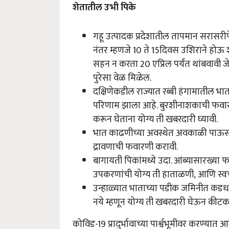
शेतातील उभी पिके
गहू उत्पादक प्रदेशातील तापमान सरासरीप
नंतर म्हणजे
10
ते
15
दिवस उशिराने होऊ शक
सहन न करता
20
एप्रिल पर्यंत थांबवावी 
पुरेसा वेळ मिळेल.
दक्षिणेकडील राज्यात रब्बी हंगामातील भा
परिणाम झाला आहे. बुरशीनाशकाची फवार
करून घेताना योग्य ती खबरदारी घ्यावी.
भात काढणीच्या अवस्थेत अवकाळी पाऊस
द्रावणाची फवारणी करावी.
बागायती पिकांमध्ये उदा. आंब्यासारख्
उपकरणांची योग्य ती हाताळणी, आणि स्
उन्हाळ्यात भाताच्या पडीक जमिनीत कडधान
नये म्हणून योग्य ती खबरदारी घेऊन की
कोविड-
19
प्रादुर्भावाच्या पार्श्वभूमीवर करण