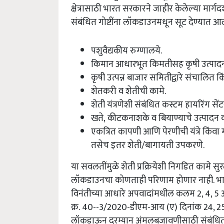
क्षेत्रासाठी भारत सरकारने जाहीर केलेल्या मार्गद
संबंधित गोष्टींना लॉकडाउनमधून सूट देण्यात आ
पशुवैद्यकीय रुग्णालये.
किमान आधारभूत किमतीसह कृषी उत्पादनांच्य
कृषी उत्पन्न बाजार समितीद्वारे संचालित क
शेतकरी व शेतीची कामे.
शेती यंत्रणेशी संबंधित कस्टम हायरिंग से
खते, कीटकनाशके व बियाण्याचे उत्पादन व
एकत्रित कापणी आणि पेरणीची यंत्रे किंवा 
तसेच इतर शेती/बागायती उपकरणे.
या सवलतींमुळे शेती प्रक्रियेशी निगडित कामे स
लॉकडाउनचा कोणताही परिणाम होणार नाही.
भा
विनंतीच्या आधारे अपवादांमधील कलम
2, 4, 5
क्र.
40--3/2020-
डीएम-आय (ए) दिनांक
24, 2
लॉकडाऊन दरम्यान अंमलबजावणीसाठी संबंधित मंत्