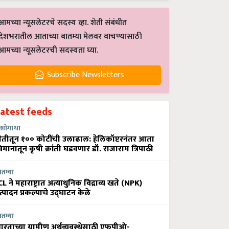
आमच्या न्यूसलेटरचे सदस्य व्हा. शेती संबंधीत
देशभरातील आताच्या बातम्या मेलवर वाचण्यासाठी
आमच्या न्यूसलेटरची सदस्यता घ्या.
Subscribe Newsletters
Latest feeds
शोगाथा
ेतीतून १०० कोटींची उलाढाल: हेलिकॉप्टरनंतर आता
िमानातून कृषी क्रांती घडवणार डॉ. राजाराम त्रिपाठी
ातम्या
CL ने महाराष्ट्रात अत्याधुनिक विद्राव्य खते (NPK)
त्पादन प्रकल्पाचे उद्घाटन केले
ातम्या
ारताच्या ग्रामीण अर्थव्यवस्थेसाठी एफपीओ-