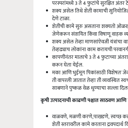
परस्परांमध्ये 3 ते 4 फुटांचे सुरक्षित अंतर ठ
शक्य असेल तिथे शेती कामाची सुनियो
देणे टाळा.
शेतीची कामे सुरु असताना शक्यतो ओळखी
जेणेकरून संशयित किंवा विषाणू वाहक व्यक
शक्य असेल तेव्हा माणसांऐवजी यंत्रांचा
तेव्हढ्याच लोकांना काम करायची परवानगी 
कापणीनंतर मालाचे 3 ते 4 फुटाच्या अंतर
करून घेता येईल.
मका आणि भुईमूग पिकांसाठी विशेषतः जेव
ती वापरली जातात तेव्हा ती व्यवस्थित स्वच्छ
साबणाने पुष्कळ वेळ धुण्याचा सल्ला दिल
कृषी उत्पादनाची काढणी पश्चात साठवण आणि व
वाळवणे
,
मळणी करणे
,
पाखडणे
,
स्वच्छ क
शेती स्तरावरील कामे करताना द्रवपदार्थ क