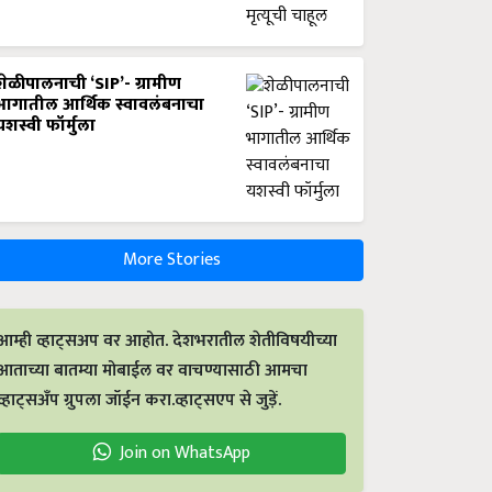
शेळीपालनाची ‘SIP’- ग्रामीण
भागातील आर्थिक स्वावलंबनाचा
यशस्वी फॉर्मुला
More Stories
आम्ही व्हाट्सअप वर आहोत. देशभरातील शेतीविषयीच्या
आताच्या बातम्या मोबाईल वर वाचण्यासाठी आमचा
व्हाट्सअँप ग्रुपला जॉईन करा.व्हाट्सएप से जुड़ें.
Join on WhatsApp