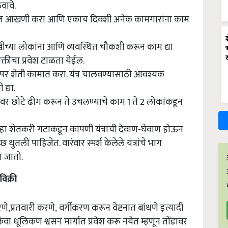
ेवावे.
जित आखणी करा आणि एकाच दिवशी अनेक कामगारांना काम
च्या लोकांना आणि व्यवस्थित चौकशी करून काम द्या
्तीचा प्रवेश टाळता येईल.
 वापर शेती कामात करा. यंत्र चालवण्यासाठी आवश्यक
द्या.
ावर छोटे ढीग करून ते उचलण्याचे काम 1 ते 2 लोकांकडून
्हा शेतकरी गटाकडून कापणी यंत्रांची देवाण-घेवाण होऊन
 धुतली पाहिजेत. वारंवार स्पर्श केलेले यंत्रांचे भाग
ा जातो.
िक्री
रणे
,
प्रतवारी करणे
,
वर्गीकरण करून वेष्टनात बांधणे इत्यादी
िंवा धूलिकण श्वसन मार्गात प्रवेश करू नयेत म्हणून तोंडावर