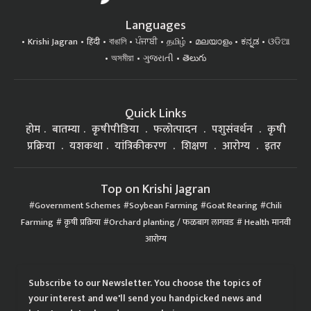
Languages
Krishi Jagran
हिंदी
বাঙালি
ਪੰਜਾਬੀ
தமிழ்
മലയാളം
ಕನ್ನಡ
ଓଡିଆ
অসমীয়া
ગુજરાતી
తెలుగు
Quick Links
होम
बातम्या
कृषीपीडिया
फलोत्पादन
पशुसंवर्धन
कृषी
प्रक्रिया
यशकथा
यांत्रिकीकरण
शिक्षण
आरोग्य
इतर
Top on Krishi Jagran
Government Schemes
Soybean Farming
Goat Rearing
Chili
Farming
कृषी प्रक्रिया
Orchard planting / फळबाग लागवड
Health मानवी
आरोग्य
Subscribe to our Newsletter. You choose the topics of
your interest and we'll send you handpicked news and