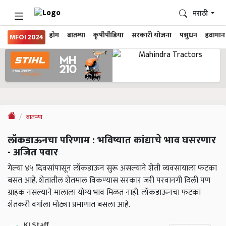
मराठी
होम
बातम्या
कृषीपीडिया
सरकारी योजना
पशुधन
हवामान
MFOI 2024
बातम्या
लॉकडाऊनचा परिणाम : भविष्यात कांद्याचे भाव घसरणार
- अजित पवार
गेल्या ४५ दिवसांपासून लॉकडाऊन सुरू असल्याने शेती व्यवसायाला फटका
बसत आहे. शेतातील शेतमाल विकण्यास सरकार जरी परवानगी दिली पण
ग्राहक नसल्याने मालाला योग्य भाव मिळत नाही. लॉकडाऊनचा फटका
शेतकरी वर्गाला मोठ्या प्रमाणात बसला आहे.
KJ Staff