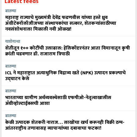
Latest feeds
बातम्या
महाराष्ट्र राज्याचे मुख्यमंत्री देवेंद्र फडणवीस यांच्या हस्ते ध्रुव
ॲग्रीटेक्नॉलॉजीजच्या संस्थापकांचा सत्कार, शेतकऱ्यांसाठीच्या
नवसंशोधनाला मिळाली नवी ओळख!
यशोगाथा
शेतीतून १०० कोटींची उलाढाल: हेलिकॉप्टरनंतर आता विमानातून कृषी
क्रांती घडवणार डॉ. राजाराम त्रिपाठी
बातम्या
ICL ने महाराष्ट्रात अत्याधुनिक विद्राव्य खते (NPK) उत्पादन प्रकल्पाचे
उद्घाटन केले
बातम्या
भारताच्या ग्रामीण अर्थव्यवस्थेसाठी एफपीओ-नेतृत्वाखालील
अ‍ॅग्रीव्होल्टाईक्सची आशा
बातम्या
केळी उत्पादक शेतकरी नाराज… लाखोंचा खर्च करूनही विक्री ठप्प-
आंतरराष्ट्रीय तणावासह व्यापाऱ्यांच्या दबावाचा फटका!