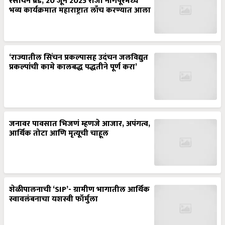
रसायन ब्रँड, 20 जून 2025 रोजी नागपूरमध्ये
भव्य कार्यक्रमात महाराष्ट्रात लाँच करण्यात आला
‘राज्यातील सिंचन प्रकल्पासह उदंचन जलविद्युत
प्रकल्पांची कामे कालबद्ध पद्धतीने पूर्ण करा’
जनावर पावसात भिजणं म्हणजे आजार, अपंगत्व,
आर्थिक तोटा आणि मृत्यूची चाहूल
शेळीपालनाची ‘SIP’- ग्रामीण भागातील आर्थिक
स्वावलंबनाचा यशस्वी फॉर्मुला