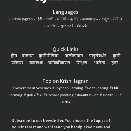
Languages
Krishi Jagran
हिंदी
বাঙালি
ਪੰਜਾਬੀ
தமிழ்
മലയാളം
ಕನ್ನಡ
ଓଡିଆ
অসমীয়া
ગુજરાતી
తెలుగు
Quick Links
होम
बातम्या
कृषीपीडिया
फलोत्पादन
पशुसंवर्धन
कृषी
प्रक्रिया
यशकथा
यांत्रिकीकरण
शिक्षण
आरोग्य
इतर
Top on Krishi Jagran
Government Schemes
Soybean Farming
Goat Rearing
Chili
Farming
कृषी प्रक्रिया
Orchard planting / फळबाग लागवड
Health मानवी
आरोग्य
Subscribe to our Newsletter. You choose the topics of
your interest and we'll send you handpicked news and