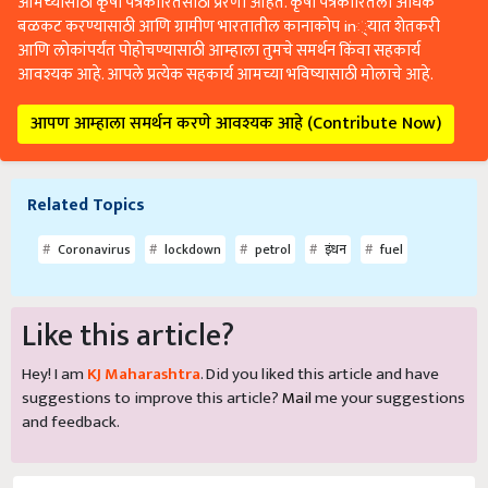
आमच्यासाठी कृषी पत्रकारितेसाठी प्रेरणा आहेत. कृषी पत्रकारितेला अधिक
बळकट करण्यासाठी आणि ग्रामीण भारतातील कानाकोप in्यात शेतकरी
आणि लोकांपर्यंत पोहोचण्यासाठी आम्हाला तुमचे समर्थन किंवा सहकार्य
आवश्यक आहे. आपले प्रत्येक सहकार्य आमच्या भविष्यासाठी मोलाचे आहे.
आपण आम्हाला समर्थन करणे आवश्यक आहे (Contribute Now)
Related Topics
Coronavirus
lockdown
petrol
इंधन
fuel
Like this article?
Hey! I am
KJ Maharashtra
. Did you liked this article and have
suggestions to improve this article?
Mail
me your suggestions
and feedback.