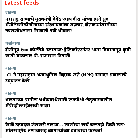
Latest feeds
बातम्या
महाराष्ट्र राज्याचे मुख्यमंत्री देवेंद्र फडणवीस यांच्या हस्ते ध्रुव
ॲग्रीटेक्नॉलॉजीजच्या संस्थापकांचा सत्कार, शेतकऱ्यांसाठीच्या
नवसंशोधनाला मिळाली नवी ओळख!
यशोगाथा
शेतीतून १०० कोटींची उलाढाल: हेलिकॉप्टरनंतर आता विमानातून कृषी
क्रांती घडवणार डॉ. राजाराम त्रिपाठी
बातम्या
ICL ने महाराष्ट्रात अत्याधुनिक विद्राव्य खते (NPK) उत्पादन प्रकल्पाचे
उद्घाटन केले
बातम्या
भारताच्या ग्रामीण अर्थव्यवस्थेसाठी एफपीओ-नेतृत्वाखालील
अ‍ॅग्रीव्होल्टाईक्सची आशा
बातम्या
केळी उत्पादक शेतकरी नाराज… लाखोंचा खर्च करूनही विक्री ठप्प-
आंतरराष्ट्रीय तणावासह व्यापाऱ्यांच्या दबावाचा फटका!