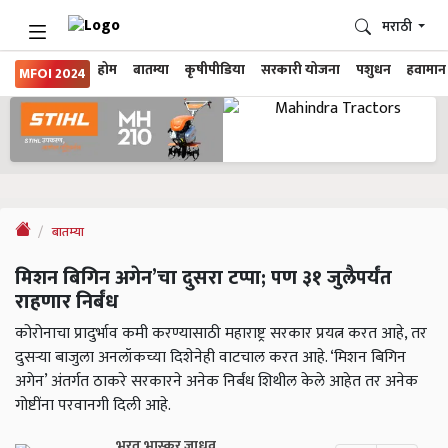
मराठी
होम
बातम्या
कृषीपीडिया
सरकारी योजना
पशुधन
हवामान
MFOI 2024
बातम्या
मिशन बिगिन अगेन’चा दुसरा टप्पा; पण ३१ जुलैपर्यंत
राहणार निर्बंध
कोरोनाचा प्रादुर्भाव कमी करण्यासाठी महाराष्ट्र सरकार प्रयत्न करत आहे, तर
दुसऱ्या बाजुला अनलॉकच्या दिशेनेही वाटचाल करत आहे. ‘मिशन बिगिन
अगेन’ अंतर्गत ठाकरे सरकारने अनेक निर्बंध शिथील केले आहेत तर अनेक
गोष्टींना परवानगी दिली आहे.
भरत भास्कर जाधव