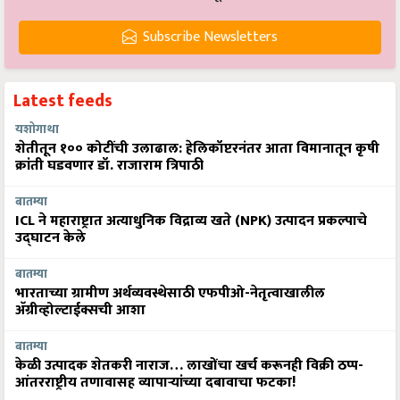
Subscribe Newsletters
Latest feeds
यशोगाथा
शेतीतून १०० कोटींची उलाढाल: हेलिकॉप्टरनंतर आता विमानातून कृषी
क्रांती घडवणार डॉ. राजाराम त्रिपाठी
बातम्या
ICL ने महाराष्ट्रात अत्याधुनिक विद्राव्य खते (NPK) उत्पादन प्रकल्पाचे
उद्घाटन केले
बातम्या
भारताच्या ग्रामीण अर्थव्यवस्थेसाठी एफपीओ-नेतृत्वाखालील
अ‍ॅग्रीव्होल्टाईक्सची आशा
बातम्या
केळी उत्पादक शेतकरी नाराज… लाखोंचा खर्च करूनही विक्री ठप्प-
आंतरराष्ट्रीय तणावासह व्यापाऱ्यांच्या दबावाचा फटका!