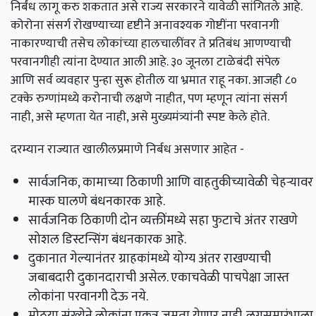
निर्बंध लागू करु शकतात असे राज्य सरकारने यावेळी सांगितले आहे.
कोरोना संसर्ग रोखण्याच्या दृष्टीने अनावश्यक गोष्टींना परवानगी
नाकारण्याची तसेच लोकांच्या हालचालींवर ते प्रतिबंध आणण्याची
परवानगीही त्यांना देण्यात आली आहे. ३० जूनला टाळेबंदी संपेल
आणि सर्व व्यवहार पुन्हा सुरू होतील या भ्रमात राहू नका. आजही ८०
टक्के रुग्णांमध्ये करोनाची लक्षणे नाहीत, पण म्हणून त्यांना संसर्ग
नाही, असे म्हणता येत नाही, असे मुख्यमंत्र्यांनी स्पष्ट केले होते.
दरम्यान राज्यात खालीलप्रमाणे निर्बध असणार आहेत -
सार्वजनिक, कामाच्या ठिकाणी आणि वाहतुकीच्यावेळी चेहऱ्यावर
मास्क घालणे बंधनकारक आहे.
सार्वजनिक ठिकाणी दोन व्यक्तींमध्ये सहा फुटाचे अंतर राखणे
सोशल डिस्टन्सिंग बंधनकारक आहे.
दुकानात गेल्यानंतर ग्राहकांमध्ये योग्य अंतर राखण्याची
जबाबदारी दुकानदाराची असेल. एकाचवेळी पाचपेक्षा जास्त
लोकांना परवानगी देऊ नये.
मोठया संख्येने लोकांना एकत्र जमता येणार नाही. लग्नसमारंभाला