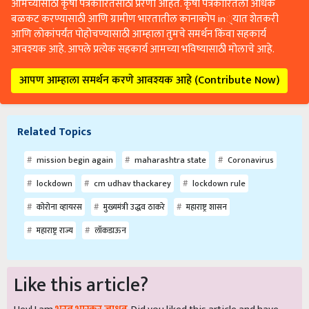
आमच्यासाठी कृषी पत्रकारितेसाठी प्रेरणा आहेत. कृषी पत्रकारितेला अधिक
बळकट करण्यासाठी आणि ग्रामीण भारतातील कानाकोप in्यात शेतकरी
आणि लोकांपर्यंत पोहोचण्यासाठी आम्हाला तुमचे समर्थन किंवा सहकार्य
आवश्यक आहे. आपले प्रत्येक सहकार्य आमच्या भविष्यासाठी मोलाचे आहे.
आपण आम्हाला समर्थन करणे आवश्यक आहे (Contribute Now)
Related Topics
mission begin again
maharashtra state
Coronavirus
lockdown
cm udhav thackarey
lockdown rule
कोरोना व्हायरस
मुख्यमंत्री उद्धव ठाकरे
महाराष्ट्र शासन
महाराष्ट्र राज्य
लॉकडाऊन
Like this article?