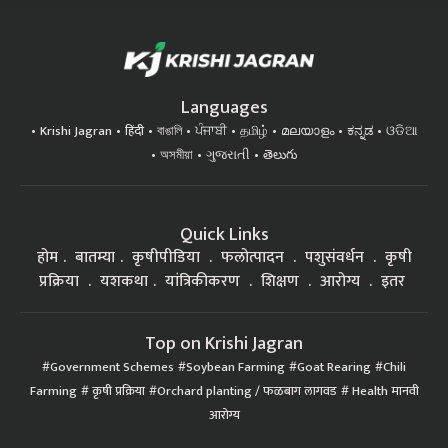
Languages
Krishi Jagran
हिंदी
বাঙালি
ਪੰਜਾਬੀ
தமிழ்
മലയാളം
ಕನ್ನಡ
ଓଡିଆ
অসমীয়া
ગુજરાતી
తెలుగు
Quick Links
होम
बातम्या
कृषीपीडिया
फलोत्पादन
पशुसंवर्धन
कृषी
प्रक्रिया
यशकथा
यांत्रिकीकरण
शिक्षण
आरोग्य
इतर
Top on Krishi Jagran
Government Schemes
Soybean Farming
Goat Rearing
Chili
Farming
कृषी प्रक्रिया
Orchard planting / फळबाग लागवड
Health मानवी
आरोग्य