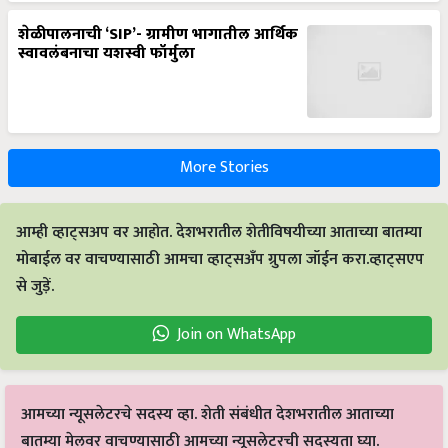
शेळीपालनाची ‘SIP’- ग्रामीण भागातील आर्थिक
स्वावलंबनाचा यशस्वी फॉर्मुला
More Stories
आम्ही व्हाट्सअप वर आहोत. देशभरातील शेतीविषयीच्या आताच्या बातम्या
मोबाईल वर वाचण्यासाठी आमचा व्हाट्सअँप ग्रुपला जॉईन करा.व्हाट्सएप
से जुड़ें.
Join on WhatsApp
आमच्या न्यूसलेटरचे सदस्य व्हा. शेती संबंधीत देशभरातील आताच्या
बातम्या मेलवर वाचण्यासाठी आमच्या न्यूसलेटरची सदस्यता घ्या.