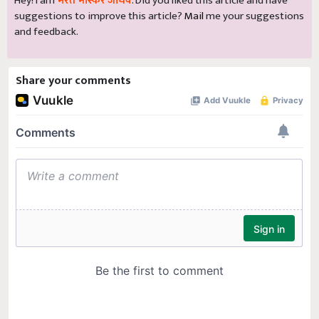
Hey! I am
भरत भास्कर जाधव
. Did you liked this article and have
suggestions to improve this article?
Mail
me your suggestions
and feedback.
Share your comments