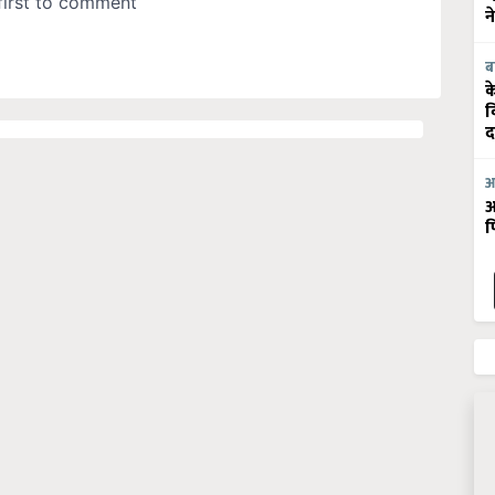
न
ब
क
व
द
आ
आ
फ