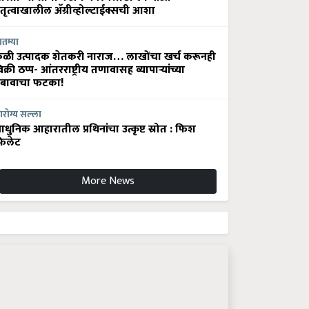
ेतृत्वाखालील अ‍ॅग्रीव्होल्टाईक्सची आशा
ातम्या
ेळी उत्पादक शेतकरी नाराज… लाखोंचा खर्च करूनही
िक्री ठप्प- आंतरराष्ट्रीय तणावासह व्यापाऱ्यांच्या
बावाचा फटका!
रोग्य सल्ला
धुनिक आहारातील प्रथिनांचा उत्कृष्ट स्रोत : फिश
िलेट
More News