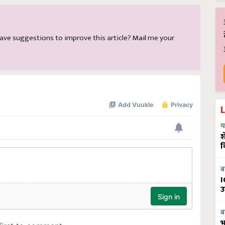
d have suggestions to improve this article?
Mail
me your
य
श
व
ब
I
उ
ब
भ