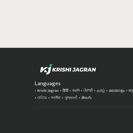
Languages
Krishi Jagran
हिंदी
বাঙালি
ਪੰਜਾਬੀ
தமிழ்
മലയാളം
ಕನ
ଓଡିଆ
অসমীয়া
ગુજરાતી
తెలుగు