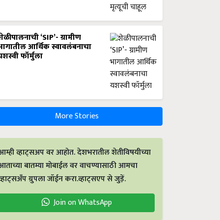
शेळीपालनाची ‘SIP’- ग्रामीण
भागातील आर्थिक स्वावलंबनाचा
यशस्वी फॉर्मुला
More Stories
आम्ही व्हाट्सअप वर आहोत. देशभरातील शेतीविषयीच्या
आताच्या बातम्या मोबाईल वर वाचण्यासाठी आमचा
व्हाट्सअँप ग्रुपला जॉईन करा.व्हाट्सएप से जुड़ें.
Join on WhatsApp