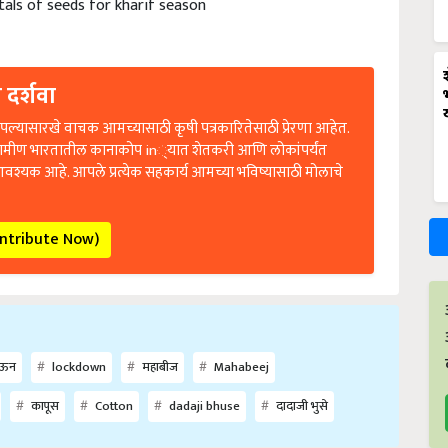
intals of seeds for kharif season
 दर्शवा
ल्यासारखे वाचक आमच्यासाठी कृषी पत्रकारितेसाठी प्रेरणा आहेत.
रामीण भारतातील कानाकोप in्यात शेतकरी आणि लोकांपर्यंत
आवश्यक आहे. आपले प्रत्येक सहकार्य आमच्या भविष्यासाठी मोलाचे
ontribute Now)
ाऊन
lockdown
महाबीज
Mahabeej
कापूस
Cotton
dadaji bhuse
दादाजी भुसे