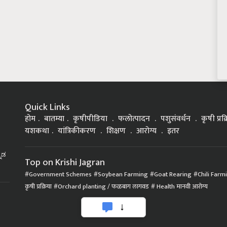
Quick Links
होम
बातम्या
कृषीपीडिया
फलोत्पादन
पशुसंवर्धन
कृषी प्रक
यशकथा
यांत्रिकीकरण
शिक्षण
आरोग्य
इतर
್ನಡ
Top on Krishi Jagran
Government Schemes
Soybean Farming
Goat Rearing
Chili Farm
कृषी प्रक्रिया
Orchard planting / फळबाग लागवड
Health मानवी आरोग्य