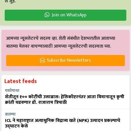
से जुड़ें.
Join on WhatsApp
आमच्या न्यूसलेटरचे सदस्य व्हा. शेती संबंधीत देशभरातील आताच्या
बातम्या मेलवर वाचण्यासाठी आमच्या न्यूसलेटरची सदस्यता घ्या.
Subscribe Newsletters
Latest feeds
यशोगाथा
शेतीतून १०० कोटींची उलाढाल: हेलिकॉप्टरनंतर आता विमानातून कृषी
क्रांती घडवणार डॉ. राजाराम त्रिपाठी
बातम्या
ICL ने महाराष्ट्रात अत्याधुनिक विद्राव्य खते (NPK) उत्पादन प्रकल्पाचे
उद्घाटन केले