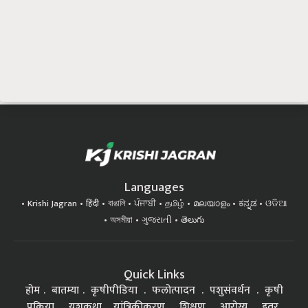
Languages
Krishi Jagran
हिंदी
বাঙালি
ਪੰਜਾਬੀ
தமிழ்
മലയാളം
ಕನ್ನಡ
ଓଡିଆ
অসমীয়া
ગુજરાતી
తెలుగు
Quick Links
होम
बातम्या
कृषीपीडिया
फलोत्पादन
पशुसंवर्धन
कृषी
प्रक्रिया
यशकथा
यांत्रिकीकरण
शिक्षण
आरोग्य
इतर