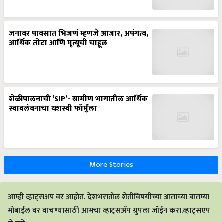
जनावर पावसात भिजणं म्हणजे आजार, अपंगत्व,
आर्थिक तोटा आणि मृत्यूची चाहूल
शेळीपालनाची ‘SIP’- ग्रामीण भागातील आर्थिक
स्वावलंबनाचा यशस्वी फॉर्मुला
More Stories
आम्ही व्हाट्सअप वर आहोत. देशभरातील शेतीविषयीच्या आताच्या बातम्या
मोबाईल वर वाचण्यासाठी आमचा व्हाट्सअँप ग्रुपला जॉईन करा.व्हाट्सएप