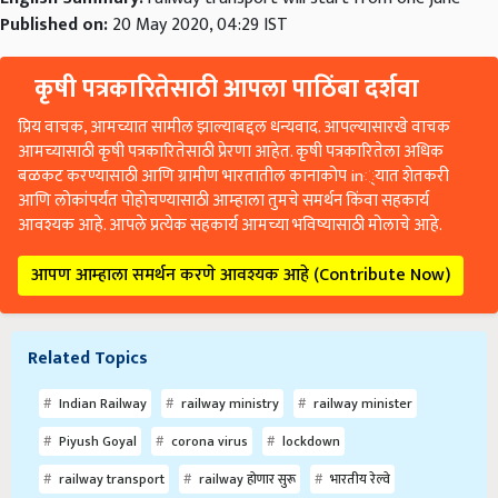
Published on:
20 May 2020, 04:29 IST
कृषी पत्रकारितेसाठी आपला पाठिंबा दर्शवा
प्रिय वाचक, आमच्यात सामील झाल्याबद्दल धन्यवाद. आपल्यासारखे वाचक
आमच्यासाठी कृषी पत्रकारितेसाठी प्रेरणा आहेत. कृषी पत्रकारितेला अधिक
बळकट करण्यासाठी आणि ग्रामीण भारतातील कानाकोप in्यात शेतकरी
आणि लोकांपर्यंत पोहोचण्यासाठी आम्हाला तुमचे समर्थन किंवा सहकार्य
आवश्यक आहे. आपले प्रत्येक सहकार्य आमच्या भविष्यासाठी मोलाचे आहे.
आपण आम्हाला समर्थन करणे आवश्यक आहे (Contribute Now)
Related Topics
Indian Railway
railway ministry
railway minister
Piyush Goyal
corona virus
lockdown
railway transport
railway होणार सुरू
भारतीय रेल्वे