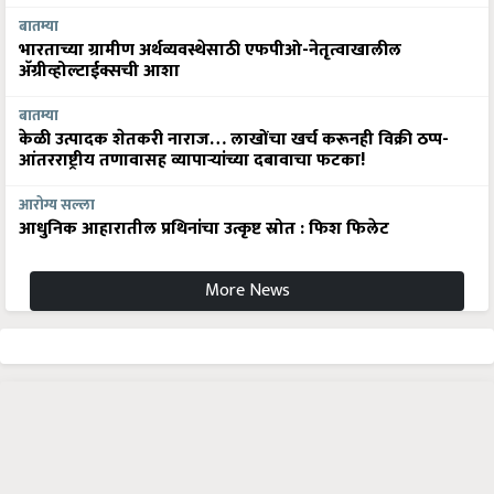
बातम्या
भारताच्या ग्रामीण अर्थव्यवस्थेसाठी एफपीओ-नेतृत्वाखालील
अ‍ॅग्रीव्होल्टाईक्सची आशा
बातम्या
केळी उत्पादक शेतकरी नाराज… लाखोंचा खर्च करूनही विक्री ठप्प-
आंतरराष्ट्रीय तणावासह व्यापाऱ्यांच्या दबावाचा फटका!
आरोग्य सल्ला
आधुनिक आहारातील प्रथिनांचा उत्कृष्ट स्रोत : फिश फिलेट
More News