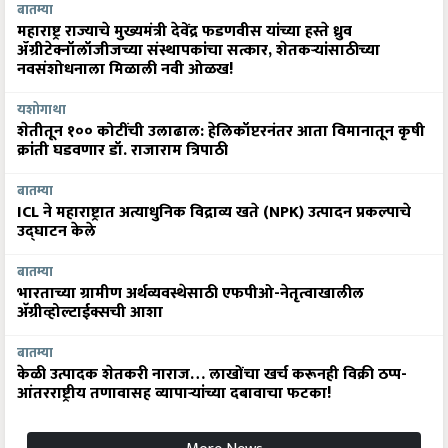
बातम्या
महाराष्ट्र राज्याचे मुख्यमंत्री देवेंद्र फडणवीस यांच्या हस्ते ध्रुव
ॲग्रीटेक्नॉलॉजीजच्या संस्थापकांचा सत्कार, शेतकऱ्यांसाठीच्या
नवसंशोधनाला मिळाली नवी ओळख!
यशोगाथा
शेतीतून १०० कोटींची उलाढाल: हेलिकॉप्टरनंतर आता विमानातून कृषी
क्रांती घडवणार डॉ. राजाराम त्रिपाठी
बातम्या
ICL ने महाराष्ट्रात अत्याधुनिक विद्राव्य खते (NPK) उत्पादन प्रकल्पाचे
उद्घाटन केले
बातम्या
भारताच्या ग्रामीण अर्थव्यवस्थेसाठी एफपीओ-नेतृत्वाखालील
अ‍ॅग्रीव्होल्टाईक्सची आशा
बातम्या
केळी उत्पादक शेतकरी नाराज… लाखोंचा खर्च करूनही विक्री ठप्प-
आंतरराष्ट्रीय तणावासह व्यापाऱ्यांच्या दबावाचा फटका!