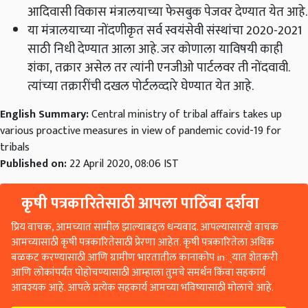
आदिवासी विकास मंत्रालयाच्या फेसबुक पेजवर देण्यात येत आहे.
या मंत्रालयाच्या नोंदणीकृत सर्व स्वयंसेवी संस्थांचा 2020-2021
साठी निधी देण्यात आला आहे. जर कोणाला याविषयी काही
शंका
,
तक्रार असेल तर त्यांनी एनजीओ पार्टलवर ती नोंदवावी.
त्यांच्या तक्रारींची दखल पोर्टलव्दारे घेण्यात येत आहे.
English Summary:
Central ministry of tribal affairs takes up
various proactive measures in view of pandemic covid-19 for
tribals
Published on:
22 April 2020, 08:06 IST
कृषी पत्रकारितेसाठी आपला पाठिंबा दर्शवा
प्रिय वाचक, आमच्यात सामील झाल्याबद्दल धन्यवाद. आपल्यासारखे वाचक
आमच्यासाठी कृषी पत्रकारितेसाठी प्रेरणा आहेत. कृषी पत्रकारितेला अधिक
बळकट करण्यासाठी आणि ग्रामीण भारतातील कानाकोप in्यात शेतकरी
आणि लोकांपर्यंत पोहोचण्यासाठी आम्हाला तुमचे समर्थन किंवा सहकार्य
आवश्यक आहे. आपले प्रत्येक सहकार्य आमच्या भविष्यासाठी मोलाचे आहे.