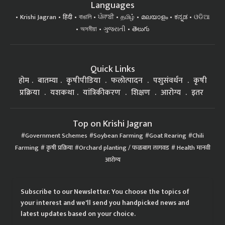
Languages
Krishi Jagran
हिंदी
বাঙালি
ਪੰਜਾਬੀ
தமிழ்
മലയാളം
ಕನ್ನಡ
ଓଡିଆ
অসমীয়া
ગુજરાતી
తెలుగు
Quick Links
होम
बातम्या
कृषीपीडिया
फलोत्पादन
पशुसंवर्धन
कृषी
प्रक्रिया
यशकथा
यांत्रिकीकरण
शिक्षण
आरोग्य
इतर
Top on Krishi Jagran
Government Schemes
Soybean Farming
Goat Rearing
Chili
Farming
कृषी प्रक्रिया
Orchard planting / फळबाग लागवड
Health मानवी
आरोग्य
Subscribe to our Newsletter. You choose the topics of
your interest and we'll send you handpicked news and
latest updates based on your choice.