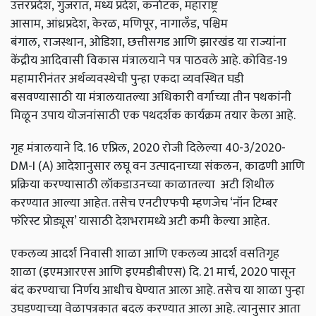
उत्तरप्रदेश, गुजरात, मध्य प्रदेश, कर्नाटक, महाराष्ट्र
आसाम, आंध्रप्रदेश, केरळ, मणिपूर, नागालँड, पश्चिम
बंगाल, राजस्थान, ओडिशा, छत्तीसगड आणि झारखंड या राज्यांना
केंद्रीय आदिवासी विकास मंत्रालयाने पत्र पाठवले आहे. कोविड-19
महामारीनंतर अर्थव्यवस्थेची पुन्हा एकदा व्यवस्थित घडी
बसवण्यासाठी या मंत्रालयातल्या अधिकारी वर्गाच्या तीन पथकांनी
मिळून उपाय योजनांसाठी एक पथदर्शक कार्यक्रम तयार केला आहे.
गृह मंत्रालयाने दि. 16 एप्रिल
,
2020 रोजी दिलेल्या 40-3/2020-
DM-I (A)
आदेशानुसार लघू वन उत्पादनाच्या संकलन
,
काढणी आणि
प्रक्रिया करण्यासाठी लॉकडाउनच्या काळातल्या अटी शिथील
करण्यात आल्या आहेत. तसेच एनटीएफपी म्हणजेच ‘नॉन टिम्बर
फॉरेस्ट प्रोड्यूस’ यासाठी देशभरामध्ये अटी कमी केल्या आहेत.
एकलव्य आदर्श निवासी शाळा आणि एकलव्य आदर्श वसतिगृह
शाळा (इएमआरएस आणि इएमडीबीएस) दि. 21 मार्च
,
2020 पासून
बंद करण्याचा निर्णय आधीच घेण्यात आला आहे. तसेच या शाळा पुन्हा
उघडण्याच्या वेळापत्रकात बदल करण्यात आला आहे. त्यानुसार आता