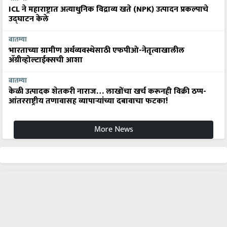
ICL ने महाराष्ट्रात अत्याधुनिक विद्राव्य खते (NPK) उत्पादन प्रकल्पाचे
उद्घाटन केले
बातम्या
भारताच्या ग्रामीण अर्थव्यवस्थेसाठी एफपीओ-नेतृत्वाखालील
अ‍ॅग्रीव्होल्टाईक्सची आशा
बातम्या
केळी उत्पादक शेतकरी नाराज… लाखोंचा खर्च करूनही विक्री ठप्प-
आंतरराष्ट्रीय तणावासह व्यापाऱ्यांच्या दबावाचा फटका!
More News