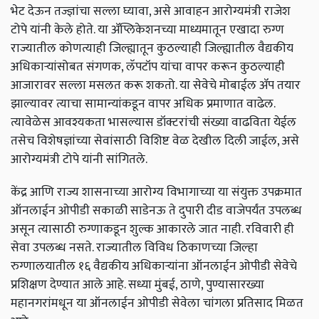
भेट देऊन तज्ज्ञांचा सल्ला घ्यावा, असे आवाहन आरोग्यमंत्री राजेश
टोपे यांनी केले होते. या ॲप्लिकेशनच्या माध्यमातून एखादा रुग्ण
राज्यातील कोणत्याही जिल्ह्यातून कुठल्याही जिल्ह्यातील वैद्यकीय
अधिकाऱ्यांसोबत संगणक, लॅपटॉप यांचा वापर करून कुठल्याही
आजारावर सल्ला मसलत करू शकतो. या सेवेचे मोबाईल ॲप तयार
झाल्यावर त्याचा सामान्यांकडून वापर अधिक प्रमाणात वाढेल.
त्यावेळेस आवश्यकता भासल्यास डॉक्टरांची संख्या वाढविता येईल
तसेच विशेषज्ञांच्या सेवांसाठी विशिष्ट वेळ देखील दिली जाईल, असे
आरोग्यमंत्री टोपे यांनी सांगितले.
केंद्र आणि राज्य शासनाच्या आरोग्य विभागाच्या या संयुक्त उपक्रमात
ऑनलाईन ओपीडी सकाळी साडेनऊ ते दुपारी दीड वाजेपर्यंत उपलब्ध
असून त्यासाठी रुग्णाकडून शुल्क आकारले जात नाही. रविवारी ही
सेवा उपलब्ध नसते. राज्यातील विविध ठिकाणच्या जिल्हा
रुग्णालयातील १६ वैद्यकीय अधिकाऱ्यांना ऑनलाईन ओपीडी सेवेचे
प्रशिक्षण देण्यात आले आहे. सध्या मुंबई, ठाणे, पुण्यासारख्या
महानगरांमधून या ऑनलाईन ओपीडी सेवेला चांगला प्रतिसाद मिळत