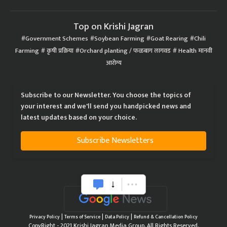
Top on Krishi Jagran
Government Schemes
Soybean Farming
Goat Rearing
Chili
Farming
कृषी प्रक्रिया
Orchard planting / फळबाग लागवड
Health मानवी
आरोग्य
Subscribe to our Newsletter. You choose the topics of
your interest and we'll send you handpicked news and
latest updates based on your choice.
Subscribe Newsletters
|
|
|
Privacy Policy
Terms of Service
Data Policy
Refund & Cancellation Policy
CopyRight - 2021 Krishi Jagran Media Group. All Rights Reserved.