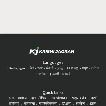
Languages
Krishi Jagran
हिंदी
বাঙালি
ਪੰਜਾਬੀ
தமிழ்
മലയാളം
ಕನ್ನಡ
ଓଡିଆ
অসমীয়া
ગુજરાતી
తెలుగు
Quick Links
होम
बातम्या
कृषीपीडिया
फलोत्पादन
पशुसंवर्धन
कृषी
प्रक्रिया
यशकथा
यांत्रिकीकरण
शिक्षण
आरोग्य
इतर