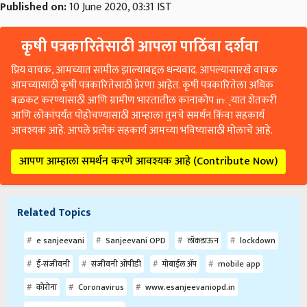
Published on:
10 June 2020, 03:31 IST
कृषी पत्रकारितेसाठी आपला पाठिंबा दर्शवा
प्रिय वाचक, आमच्यात सामील झाल्याबद्दल धन्यवाद. आपल्यासारखे वाचक
आमच्यासाठी कृषी पत्रकारितेसाठी प्रेरणा आहेत. कृषी पत्रकारितेला अधिक
बळकट करण्यासाठी आणि ग्रामीण भारतातील कानाकोप in्यात शेतकरी
आणि लोकांपर्यंत पोहोचण्यासाठी आम्हाला तुमचे समर्थन किंवा सहकार्य
आवश्यक आहे. आपले प्रत्येक सहकार्य आमच्या भविष्यासाठी मोलाचे आहे.
आपण आम्हाला समर्थन करणे आवश्यक आहे (Contribute Now)
Related Topics
e sanjeevani
Sanjeevani OPD
लॉकडाऊन
lockdown
ई-संजीवनी
संजीवनी ओपीडी
मोबाईल ॲप
mobile app
कोरोना
Coronavirus
www.esanjeevaniopd.in