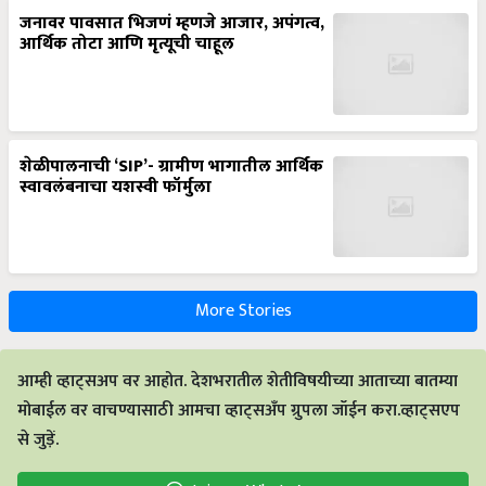
जनावर पावसात भिजणं म्हणजे आजार, अपंगत्व,
आर्थिक तोटा आणि मृत्यूची चाहूल
शेळीपालनाची ‘SIP’- ग्रामीण भागातील आर्थिक
स्वावलंबनाचा यशस्वी फॉर्मुला
More Stories
आम्ही व्हाट्सअप वर आहोत. देशभरातील शेतीविषयीच्या आताच्या बातम्या
मोबाईल वर वाचण्यासाठी आमचा व्हाट्सअँप ग्रुपला जॉईन करा.व्हाट्सएप
से जुड़ें.