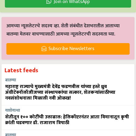
Join on WhatsApp
आमच्या न्यूसलेटरचे सदस्य व्हा. शेती संबंधीत देशभरातील आताच्या
बातम्या मेलवर वाचण्यासाठी आमच्या न्यूसलेटरची सदस्यता घ्या.
Subscribe Newsletters
Latest feeds
बातम्या
महाराष्ट्र राज्याचे मुख्यमंत्री देवेंद्र फडणवीस यांच्या हस्ते ध्रुव
ॲग्रीटेक्नॉलॉजीजच्या संस्थापकांचा सत्कार, शेतकऱ्यांसाठीच्या
नवसंशोधनाला मिळाली नवी ओळख!
यशोगाथा
शेतीतून १०० कोटींची उलाढाल: हेलिकॉप्टरनंतर आता विमानातून कृषी
क्रांती घडवणार डॉ. राजाराम त्रिपाठी
बातम्या