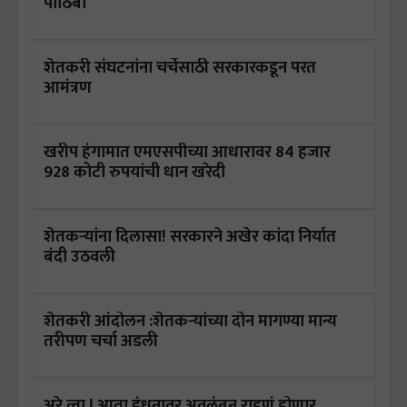
पाठिंबा
शेतकरी संघटनांना चर्चेसाठी सरकारकडून परत
आमंत्रण
खरीप हंगामात एमएसपीच्या आधारावर 84 हजार
928 कोटी रुपयांची धान खरेदी
शेतकऱ्यांना दिलासा! सरकारने अखेर कांदा निर्यात
बंदी उठवली
शेतकरी आंदोलन :शेतकऱ्यांच्या दोन मागण्या मान्य
तरीपण चर्चा अडली
अरे व्वा ! आता इंधनावर अवलंबून राहणं होणार