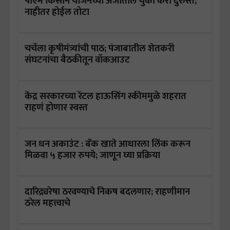
पीएम किसान योजनेच्या अर्जातील चुका करा दुरुस्त;
नाहीतर होईल तोटा
चर्चेला कृषीमंत्र्यांची पाठ; पंजाबातील शेतकरी
संघटनांचा बैठकीतून वॉकआउट
केंद्र सरकारच्या रेंटल हाऊसिंग स्कीममुळे शहरात
राहणं होणार स्वस्त
जन धन अकाउंट : बँक खाते आधारला लिंक करून
मिळवा ५ हजार रुपये; जाणून घ्या प्रक्रिया
दारिद्र्यरेषा ठरवण्याचे निकष बदलणार; राहणीमान
ठरेल महत्त्वाचे