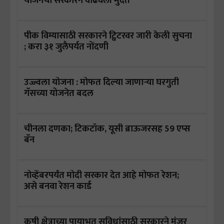
योजनेची सरकारने वाढवली मुदत
पीक विम्यासाठी सरकारने ट्विटरवर जारी केली सुचना
; करा ३१ जुलैपर्यत नोंदणी
उज्ज्वला योजना : मोफत दिल्या जाणाऱ्या घरगुती
गॅसच्या योजनेत बदल
चीनला दणका; टिकटॉक, यूसी ब्राऊजरसह 59 एप्स
बॅन
नोव्हेंबरपर्यंत मोदी सरकार देत आहे मोफत रेशन;
असे बनवा रेशन कार्ड
कृषी क्षेत्राच्या पायाभूत सुविधांसाठी सरकारने मंजूर