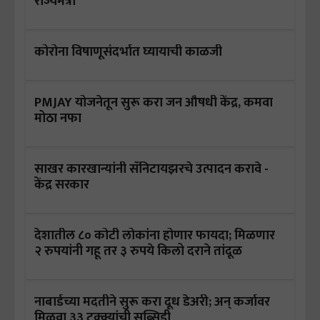
राज्यमंत्री
कोरोना विषाणूसंदर्भात घ्यायाची काळजी
PMJAY योजनेतून सुरू करा जन औषधी केंद्र, कमवा
मोठा नफा
साखर कारखान्यांनी सॅनिटायझरचे उत्पादन करावे -
केंद्र सरकार
देशातील ८० कोटी लोकांना होणार फायदा; मिळणार
२ रुपयांनी गहू तर ३ रुपये किलो दराने तांदूळ
नाबार्डच्या मदतीने सुरू करा दूध डेअरी; अन् कर्जावर
मिळवा ३३ टक्क्यांची सब्सिडी