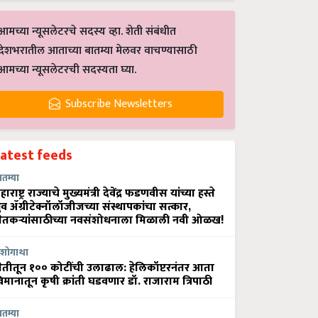
आमच्या न्यूसलेटरचे सदस्य व्हा. शेती संबंधीत
देशभरातील आताच्या बातम्या मेलवर वाचण्यासाठी
आमच्या न्यूसलेटरची सदस्यता घ्या.
Subscribe Newsletters
Latest feeds
ातम्या
हाराष्ट्र राज्याचे मुख्यमंत्री देवेंद्र फडणवीस यांच्या हस्ते
्रुव ॲग्रीटेक्नॉलॉजीजच्या संस्थापकांचा सत्कार,
ेतकऱ्यांसाठीच्या नवसंशोधनाला मिळाली नवी ओळख!
शोगाथा
ेतीतून १०० कोटींची उलाढाल: हेलिकॉप्टरनंतर आता
िमानातून कृषी क्रांती घडवणार डॉ. राजाराम त्रिपाठी
ातम्या