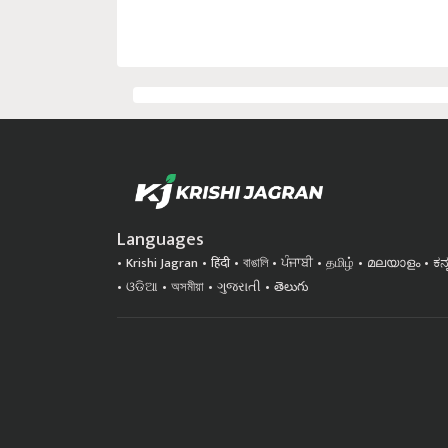
Languages
Krishi Jagran
हिंदी
বাঙালি
ਪੰਜਾਬੀ
தமிழ்
മലയാളം
ಕನ
ଓଡିଆ
অসমীয়া
ગુજરાતી
తెలుగు