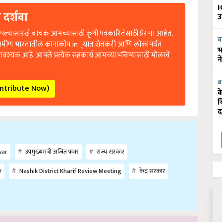
I
 दर्शवा
उ
ल्यासारखे वाचक आमच्यासाठी कृषी पत्रकारितेसाठी प्रेरणा आहेत.
रामीण भारतातील कानाकोप in्यात शेतकरी आणि लोकांपर्यंत
ब
भ
आवश्यक आहे. आपले प्रत्येक सहकार्य आमच्या भविष्यासाठी मोलाचे
न
ब
ontribute Now)
क
व
द
war
उपमुख्यमंत्री अजित पवार
राज्य सरकार
क
Nashik District Kharif Review Meeting
केंद्र सरकार