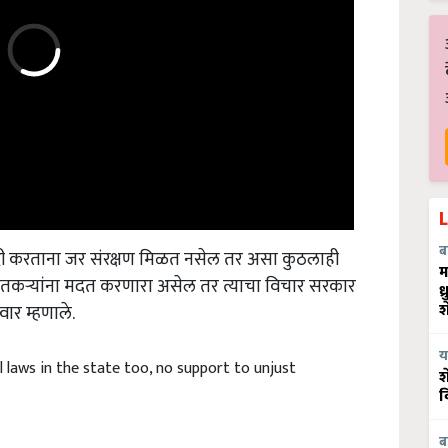
रेदी करताना जर संरक्षण मिळत नसेल तर असा कुठलाही
ब
म
शेतकऱ्यांना मदत करणारा असेल तर त्याचा विचार सरकार
ध
वार म्हणाले.
श
य
l laws in the state too, no support to unjust
श
व
ब