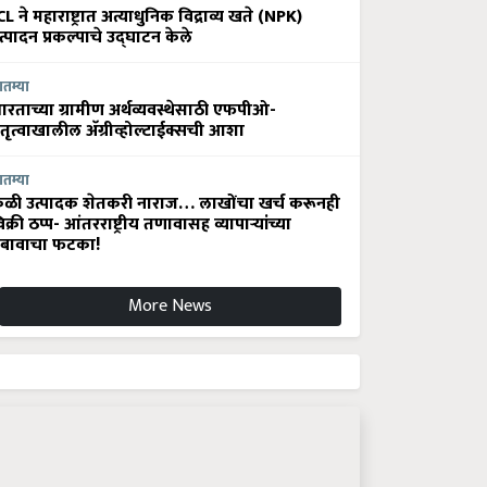
CL ने महाराष्ट्रात अत्याधुनिक विद्राव्य खते (NPK)
त्पादन प्रकल्पाचे उद्घाटन केले
ातम्या
ारताच्या ग्रामीण अर्थव्यवस्थेसाठी एफपीओ-
ेतृत्वाखालील अ‍ॅग्रीव्होल्टाईक्सची आशा
ातम्या
ेळी उत्पादक शेतकरी नाराज… लाखोंचा खर्च करूनही
िक्री ठप्प- आंतरराष्ट्रीय तणावासह व्यापाऱ्यांच्या
बावाचा फटका!
More News