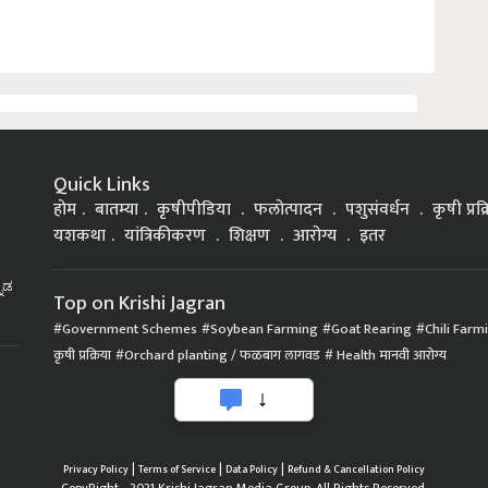
Quick Links
होम
बातम्या
कृषीपीडिया
फलोत्पादन
पशुसंवर्धन
कृषी प्रक
यशकथा
यांत्रिकीकरण
शिक्षण
आरोग्य
इतर
್ನಡ
Top on Krishi Jagran
Government Schemes
Soybean Farming
Goat Rearing
Chili Farm
कृषी प्रक्रिया
Orchard planting / फळबाग लागवड
Health मानवी आरोग्य
|
|
|
Privacy Policy
Terms of Service
Data Policy
Refund & Cancellation Policy
CopyRight - 2021 Krishi Jagran Media Group. All Rights Reserved.