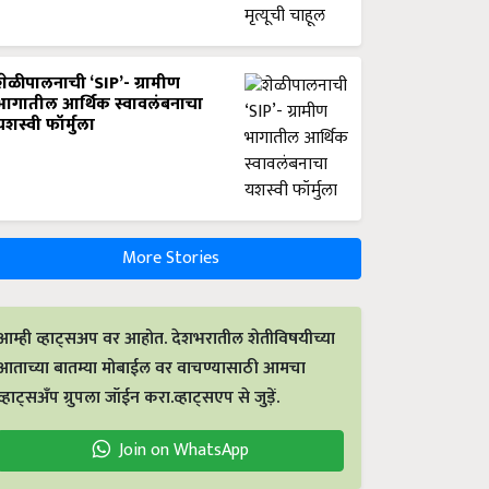
शेळीपालनाची ‘SIP’- ग्रामीण
भागातील आर्थिक स्वावलंबनाचा
यशस्वी फॉर्मुला
More Stories
आम्ही व्हाट्सअप वर आहोत. देशभरातील शेतीविषयीच्या
आताच्या बातम्या मोबाईल वर वाचण्यासाठी आमचा
व्हाट्सअँप ग्रुपला जॉईन करा.व्हाट्सएप से जुड़ें.
Join on WhatsApp