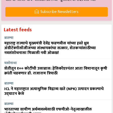
Subscribe Newsletters
Latest feeds
बातम्या
महाराष्ट्र राज्याचे मुख्यमंत्री देवेंद्र फडणवीस यांच्या हस्ते ध्रुव
ॲग्रीटेक्नॉलॉजीजच्या संस्थापकांचा सत्कार, शेतकऱ्यांसाठीच्या
नवसंशोधनाला मिळाली नवी ओळख!
यशोगाथा
शेतीतून १०० कोटींची उलाढाल: हेलिकॉप्टरनंतर आता विमानातून कृषी
क्रांती घडवणार डॉ. राजाराम त्रिपाठी
बातम्या
ICL ने महाराष्ट्रात अत्याधुनिक विद्राव्य खते (NPK) उत्पादन प्रकल्पाचे
उद्घाटन केले
बातम्या
भारताच्या ग्रामीण अर्थव्यवस्थेसाठी एफपीओ-नेतृत्वाखालील