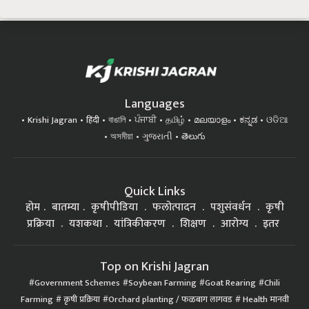
Languages
Krishi Jagran
हिंदी
বাঙালি
ਪੰਜਾਬੀ
தமிழ்
മലയാളം
ಕನ್ನಡ
ଓଡିଆ
অসমীয়া
ગુજરાતી
తెలుగు
Quick Links
होम
बातम्या
कृषीपीडिया
फलोत्पादन
पशुसंवर्धन
कृषी
प्रक्रिया
यशकथा
यांत्रिकीकरण
शिक्षण
आरोग्य
इतर
Top on Krishi Jagran
Government Schemes
Soybean Farming
Goat Rearing
Chili
Farming
कृषी प्रक्रिया
Orchard planting / फळबाग लागवड
Health मानवी