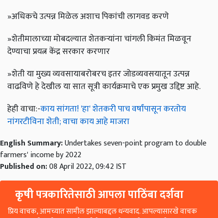
»अधिकचे उत्पन्न मिळेल अशाच पिकांची लागवड करणे
»शेतीमालाच्या मोबदल्यात शेतकऱ्यांना चांगली किमंत मिळवून
देण्याचा प्रयत्न केंद्र सरकार करणार
»शेती या मुख्य व्यवसायाबरोबरच इतर जोडव्यवसयातून उत्पन्न
वाढविणे हे देखील या सात सूत्री कार्यक्रमाचे एक प्रमुख उद्दिष्ट आहे.
हेही वाचा:-
काय सांगता! 'हा' शेतकरी पाच वर्षांपासून करतोय
नांगरटीविना शेती; वाचा काय आहे माजरा
English Summary:
Undertakes seven-point program to double
farmers' income by 2022
Published on:
08 April 2022, 09:42 IST
कृषी पत्रकारितेसाठी आपला पाठिंबा दर्शवा
प्रिय वाचक, आमच्यात सामील झाल्याबद्दल धन्यवाद. आपल्यासारखे वाचक