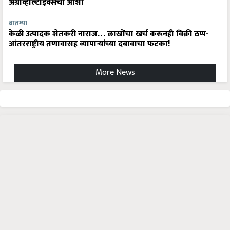
अ‍ॅग्रीव्होल्टाईक्सची आशा
बातम्या
केळी उत्पादक शेतकरी नाराज… लाखोंचा खर्च करूनही विक्री ठप्प-
आंतरराष्ट्रीय तणावासह व्यापाऱ्यांच्या दबावाचा फटका!
More News