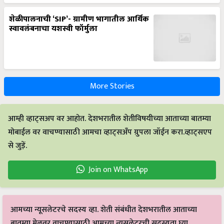
शेळीपालनाची ‘SIP’- ग्रामीण भागातील आर्थिक
स्वावलंबनाचा यशस्वी फॉर्मुला
More Stories
आम्ही व्हाट्सअप वर आहोत. देशभरातील शेतीविषयीच्या आताच्या बातम्या
मोबाईल वर वाचण्यासाठी आमचा व्हाट्सअँप ग्रुपला जॉईन करा.व्हाट्सएप
से जुड़ें.
Join on WhatsApp
आमच्या न्यूसलेटरचे सदस्य व्हा. शेती संबंधीत देशभरातील आताच्या
बातम्या मेलवर वाचण्यासाठी आमच्या न्यूसलेटरची सदस्यता घ्या.