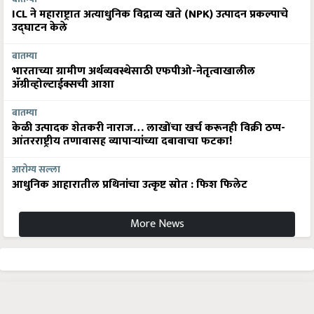
ICL ने महाराष्ट्रात अत्याधुनिक विद्राव्य खते (NPK) उत्पादन प्रकल्पाचे
उद्घाटन केले
बातम्या
भारताच्या ग्रामीण अर्थव्यवस्थेसाठी एफपीओ-नेतृत्वाखालील
अ‍ॅग्रीव्होल्टाईक्सची आशा
बातम्या
केळी उत्पादक शेतकरी नाराज… लाखोंचा खर्च करूनही विक्री ठप्प-
आंतरराष्ट्रीय तणावासह व्यापाऱ्यांच्या दबावाचा फटका!
आरोग्य सल्ला
आधुनिक आहारातील प्रथिनांचा उत्कृष्ट स्रोत : फिश फिलेट
More News