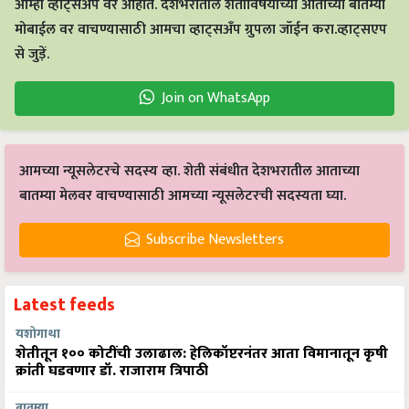
आम्ही व्हाट्सअप वर आहोत. देशभरातील शेतीविषयीच्या आताच्या बातम्या
मोबाईल वर वाचण्यासाठी आमचा व्हाट्सअँप ग्रुपला जॉईन करा.व्हाट्सएप
से जुड़ें.
Join on WhatsApp
आमच्या न्यूसलेटरचे सदस्य व्हा. शेती संबंधीत देशभरातील आताच्या
बातम्या मेलवर वाचण्यासाठी आमच्या न्यूसलेटरची सदस्यता घ्या.
Subscribe Newsletters
Latest feeds
यशोगाथा
शेतीतून १०० कोटींची उलाढाल: हेलिकॉप्टरनंतर आता विमानातून कृषी
क्रांती घडवणार डॉ. राजाराम त्रिपाठी
बातम्या