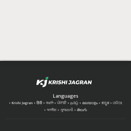
Languages
Krishi Jagran
हिंदी
বাঙালি
ਪੰਜਾਬੀ
தமிழ்
മലയാളം
ಕನ್ನಡ
ଓଡିଆ
অসমীয়া
ગુજરાતી
తెలుగు