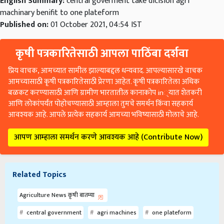
English Summary:
central goverment take dicision agri
machinary benifit to one plateform
Published on:
01 October 2021, 04:54 IST
कृषी पत्रकारितेसाठी आपला पाठिंबा दर्शवा
प्रिय वाचक, आमच्यात सामील झाल्याबद्दल धन्यवाद. आपल्यासारखे वाचक
आमच्यासाठी कृषी पत्रकारितेसाठी प्रेरणा आहेत. कृषी पत्रकारितेला अधिक
बळकट करण्यासाठी आणि ग्रामीण भारतातील कानाकोप in्यात शेतकरी
आणि लोकांपर्यंत पोहोचण्यासाठी आम्हाला तुमचे समर्थन किंवा सहकार्य
आवश्यक आहे. आपले प्रत्येक सहकार्य आमच्या भविष्यासाठी मोलाचे आहे.
आपण आम्हाला समर्थन करणे आवश्यक आहे (Contribute Now)
Related Topics
Agriculture News कृषी बातम्या
central government
agri machines
one plateform