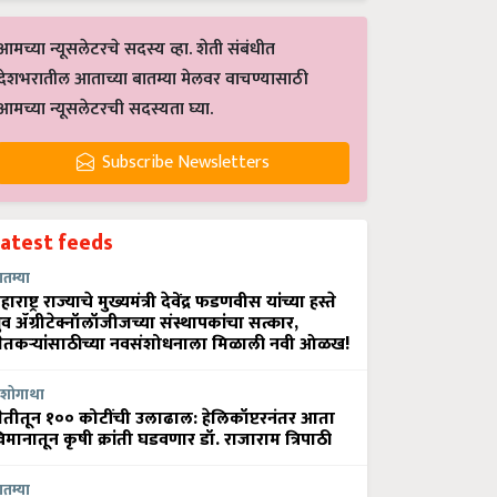
आमच्या न्यूसलेटरचे सदस्य व्हा. शेती संबंधीत
देशभरातील आताच्या बातम्या मेलवर वाचण्यासाठी
आमच्या न्यूसलेटरची सदस्यता घ्या.
Subscribe Newsletters
Latest feeds
ातम्या
हाराष्ट्र राज्याचे मुख्यमंत्री देवेंद्र फडणवीस यांच्या हस्ते
्रुव ॲग्रीटेक्नॉलॉजीजच्या संस्थापकांचा सत्कार,
ेतकऱ्यांसाठीच्या नवसंशोधनाला मिळाली नवी ओळख!
शोगाथा
ेतीतून १०० कोटींची उलाढाल: हेलिकॉप्टरनंतर आता
िमानातून कृषी क्रांती घडवणार डॉ. राजाराम त्रिपाठी
ातम्या