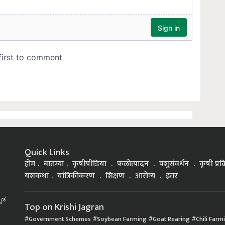
Quick Links
होम
बातम्या
कृषीपीडिया
फलोत्पादन
पशुसंवर्धन
कृषी प्रक
यशकथा
यांत्रिकीकरण
शिक्षण
आरोग्य
इतर
್ನಡ
Top on Krishi Jagran
Government Schemes
Soybean Farming
Goat Rearing
Chili Farm