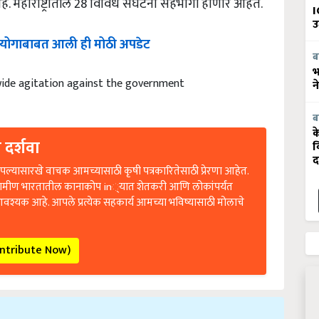
I
उ
तन आयोगाबाबत आली ही मोठी अपडेट
ब
भ
ide agitation against the government
न
ब
क
 दर्शवा
व
द
ल्यासारखे वाचक आमच्यासाठी कृषी पत्रकारितेसाठी प्रेरणा आहेत.
रामीण भारतातील कानाकोप in्यात शेतकरी आणि लोकांपर्यंत
आवश्यक आहे. आपले प्रत्येक सहकार्य आमच्या भविष्यासाठी मोलाचे
ontribute Now)