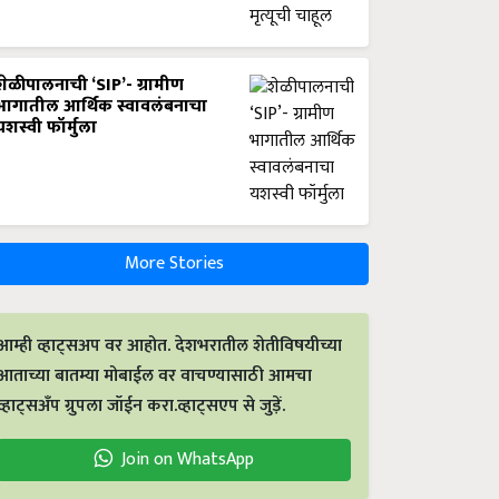
शेळीपालनाची ‘SIP’- ग्रामीण
भागातील आर्थिक स्वावलंबनाचा
यशस्वी फॉर्मुला
More Stories
आम्ही व्हाट्सअप वर आहोत. देशभरातील शेतीविषयीच्या
आताच्या बातम्या मोबाईल वर वाचण्यासाठी आमचा
व्हाट्सअँप ग्रुपला जॉईन करा.व्हाट्सएप से जुड़ें.
Join on WhatsApp