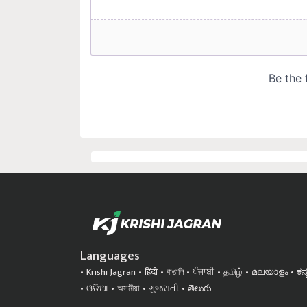
Languages
Krishi Jagran
हिंदी
বাঙালি
ਪੰਜਾਬੀ
தமிழ்
മലയാളം
ಕನ
ଓଡିଆ
অসমীয়া
ગુજરાતી
తెలుగు