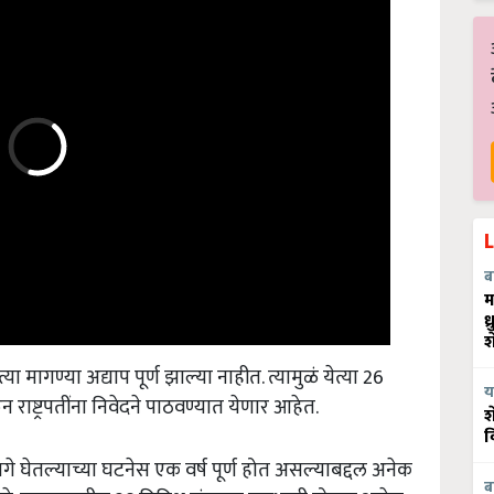
ब
म
ध
श
या मागण्या अद्याप पूर्ण झाल्या नाहीत. त्यामुळं येत्या 26
 राष्ट्रपतींना निवेदने पाठवण्यात येणार आहेत.
य
श
व
गे घेतल्याच्या घटनेस एक वर्ष पूर्ण होत असल्याबद्दल अनेक
 महाराष्ट्रातील 28 विविध संघटना सहभागी होणार आहेत.
ब