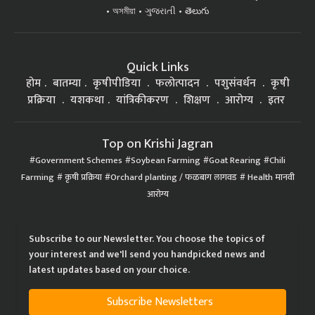
অসমীয়া
ગુજરાતી
తెలుగు
Quick Links
होम
बातम्या
कृषीपीडिया
फलोत्पादन
पशुसंवर्धन
कृषी
प्रक्रिया
यशकथा
यांत्रिकीकरण
शिक्षण
आरोग्य
इतर
Top on Krishi Jagran
Government Schemes
Soybean Farming
Goat Rearing
Chili
Farming
कृषी प्रक्रिया
Orchard planting / फळबाग लागवड
Health मानवी
आरोग्य
Subscribe to our Newsletter. You choose the topics of
your interest and we'll send you handpicked news and
latest updates based on your choice.
Subscribe Newsletters