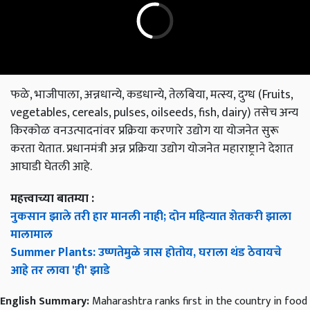
फळे, भाजीपाला, अन्नधान्ये, कडधान्ये, तेलबिया, मत्स्य, दुग्ध (Fruits,
vegetables, cereals, pulses, oilseeds, fish, dairy) तसेच अन्य
किरकोळ वनउत्पादनांवर प्रक्रिया करणारे उद्योग या योजनेत सुरू
करता येतात. प्रधानमंत्री अन्न प्रक्रिया उद्योग योजनेत महाराष्ट्राने देशात
आघाडी घेतली आहे.
महत्त्वाच्या बातम्या :
नुकसान झाले तरी हार मानली नाही; दोन महिन्यात शेतकरी झाला
मालामाल
Summer Plants: उष्णतेमुळे त्रास होतोय, घराला थंड ठेवायचे
आहे तर लावा 'ही' झाडे
English Summary:
Maharashtra ranks first in the country in food