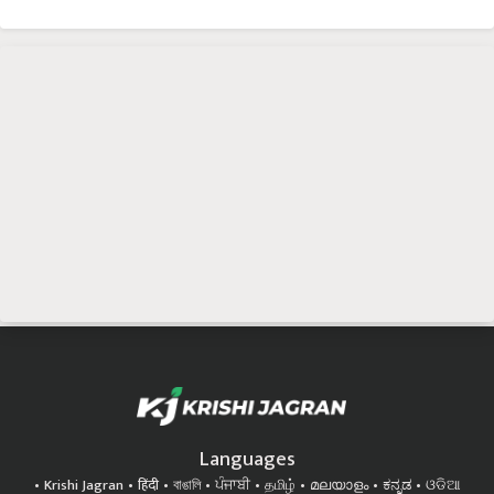
Languages
Krishi Jagran
हिंदी
বাঙালি
ਪੰਜਾਬੀ
தமிழ்
മലയാളം
ಕನ್ನಡ
ଓଡିଆ