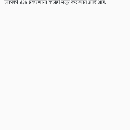
त्यापैकी ४३४ प्रकरणांना कर्जही मंजूर करण्यात आले आहे.