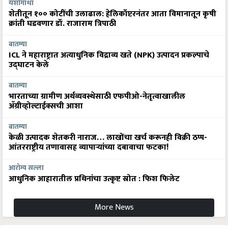
यशोगाथा
शेतीतून १०० कोटींची उलाढाल: हेलिकॉप्टरनंतर आता विमानातून कृषी
क्रांती घडवणार डॉ. राजाराम त्रिपाठी
बातम्या
ICL ने महाराष्ट्रात अत्याधुनिक विद्राव्य खते (NPK) उत्पादन प्रकल्पाचे
उद्घाटन केले
बातम्या
भारताच्या ग्रामीण अर्थव्यवस्थेसाठी एफपीओ-नेतृत्वाखालील
अ‍ॅग्रीव्होल्टाईक्सची आशा
बातम्या
केळी उत्पादक शेतकरी नाराज… लाखोंचा खर्च करूनही विक्री ठप्प-
आंतरराष्ट्रीय तणावासह व्यापाऱ्यांच्या दबावाचा फटका!
आरोग्य सल्ला
आधुनिक आहारातील प्रथिनांचा उत्कृष्ट स्रोत : फिश फिलेट
More News