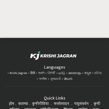
Languages
Krishi Jagran
हिंदी
বাঙালি
ਪੰਜਾਬੀ
தமிழ்
മലയാളം
ಕನ್ನಡ
ଓଡିଆ
অসমীয়া
ગુજરાતી
తెలుగు
Quick Links
होम
बातम्या
कृषीपीडिया
फलोत्पादन
पशुसंवर्धन
कृषी