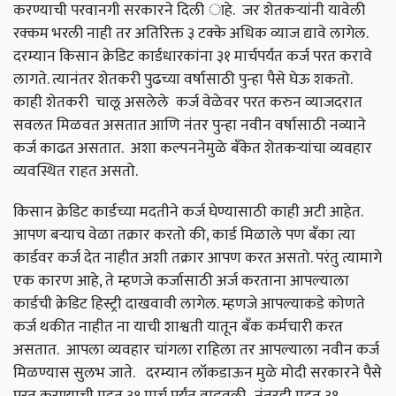
करण्याची परवानगी सरकारने दिली ाहे. जर शेतकऱ्यांनी यावेली
रक्कम भरली नाही तर अतिरिक्त ३ टक्के अधिक व्याज द्यावे लागेल.
दरम्यान किसान क्रेडिट कार्डधारकांना ३१ मार्चपर्यंत कर्ज परत करावे
लागते. त्यानंतर शेतकरी पुढच्या वर्षासाठी पुन्हा पैसे घेऊ शकतो.
काही शेतकरी चालू असलेले कर्ज वेळेवर परत करुन व्याजदरात
सवलत मिळवत असतात आणि नंतर पुन्हा नवीन वर्षासाठी नव्याने
कर्ज काढत असतात. अशा कल्पननेमुळे बँकेत शेतकऱ्यांचा व्यवहार
व्यवस्थित राहत असतो.
किसान क्रेडिट कार्डच्या मदतीने कर्ज घेण्यासाठी काही अटी आहेत.
आपण बऱ्याच वेळा तक्रार करतो की
,
कार्ड मिळाले पण बँका त्या
कार्डवर कर्ज देत नाहीत अशी तक्रार आपण करत असतो. परंतु त्यामागे
एक कारण आहे
,
ते म्हणजे कर्जासाठी अर्ज करताना आपल्याला
कार्डची क्रेडिट हिस्ट्री दाखवावी लागेल. म्हणजे आपल्याकडे कोणते
कर्ज थकीत नाहीत ना याची शाश्वती यातून बँक कर्मचारी करत
असतात. आपला व्यवहार चांगला राहिला तर आपल्याला नवीन कर्ज
मिळण्यास सुलभ जाते.
दरम्यान लॉकडाऊन मुळे मोदी सरकारने पैसे
परत करण्याची मुदत ३१ मार्च पर्यंत वाढवली . नंतरही मुदत ३१