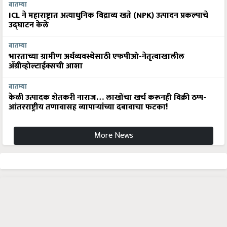
बातम्या
ICL ने महाराष्ट्रात अत्याधुनिक विद्राव्य खते (NPK) उत्पादन प्रकल्पाचे
उद्घाटन केले
बातम्या
भारताच्या ग्रामीण अर्थव्यवस्थेसाठी एफपीओ-नेतृत्वाखालील
अ‍ॅग्रीव्होल्टाईक्सची आशा
बातम्या
केळी उत्पादक शेतकरी नाराज… लाखोंचा खर्च करूनही विक्री ठप्प-
आंतरराष्ट्रीय तणावासह व्यापाऱ्यांच्या दबावाचा फटका!
More News