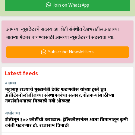
Join on WhatsApp
आमच्या न्यूसलेटरचे सदस्य व्हा. शेती संबंधीत देशभरातील आताच्या
बातम्या मेलवर वाचण्यासाठी आमच्या न्यूसलेटरची सदस्यता घ्या.
Subscribe Newsletters
Latest feeds
बातम्या
महाराष्ट्र राज्याचे मुख्यमंत्री देवेंद्र फडणवीस यांच्या हस्ते ध्रुव
ॲग्रीटेक्नॉलॉजीजच्या संस्थापकांचा सत्कार, शेतकऱ्यांसाठीच्या
नवसंशोधनाला मिळाली नवी ओळख!
यशोगाथा
शेतीतून १०० कोटींची उलाढाल: हेलिकॉप्टरनंतर आता विमानातून कृषी
क्रांती घडवणार डॉ. राजाराम त्रिपाठी