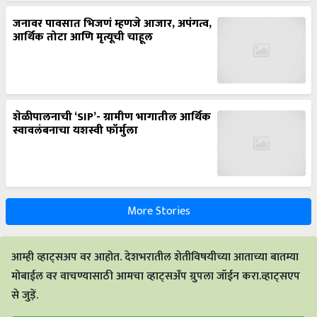
जनावर पावसात भिजणं म्हणजे आजार, अपंगत्व,
आर्थिक तोटा आणि मृत्यूची चाहूल
शेळीपालनाची ‘SIP’- ग्रामीण भागातील आर्थिक
स्वावलंबनाचा यशस्वी फॉर्मुला
More Stories
आम्ही व्हाट्सअप वर आहोत. देशभरातील शेतीविषयीच्या आताच्या बातम्या
मोबाईल वर वाचण्यासाठी आमचा व्हाट्सअँप ग्रुपला जॉईन करा.व्हाट्सएप
से जुड़ें.