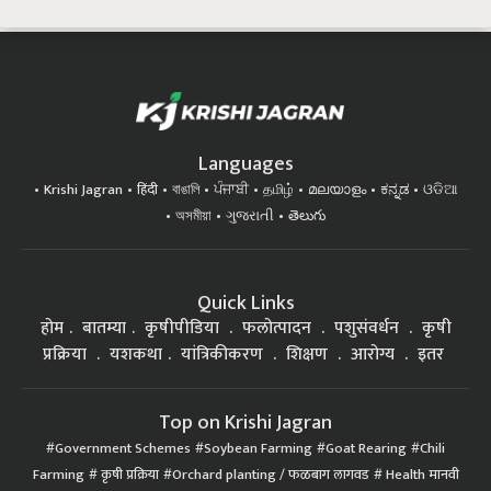
Languages
Krishi Jagran
हिंदी
বাঙালি
ਪੰਜਾਬੀ
தமிழ்
മലയാളം
ಕನ್ನಡ
ଓଡିଆ
অসমীয়া
ગુજરાતી
తెలుగు
Quick Links
होम
बातम्या
कृषीपीडिया
फलोत्पादन
पशुसंवर्धन
कृषी
प्रक्रिया
यशकथा
यांत्रिकीकरण
शिक्षण
आरोग्य
इतर
Top on Krishi Jagran
Government Schemes
Soybean Farming
Goat Rearing
Chili
Farming
कृषी प्रक्रिया
Orchard planting / फळबाग लागवड
Health मानवी