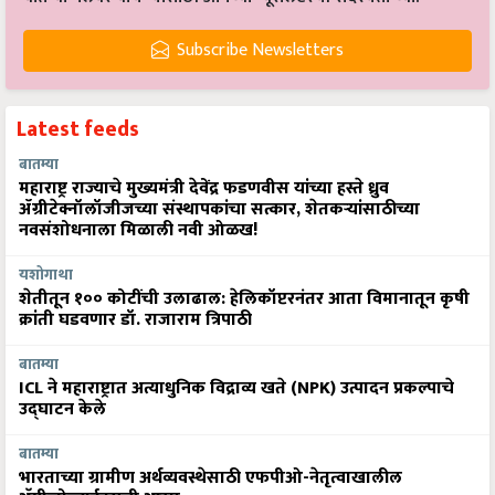
Subscribe Newsletters
Latest feeds
बातम्या
महाराष्ट्र राज्याचे मुख्यमंत्री देवेंद्र फडणवीस यांच्या हस्ते ध्रुव
ॲग्रीटेक्नॉलॉजीजच्या संस्थापकांचा सत्कार, शेतकऱ्यांसाठीच्या
नवसंशोधनाला मिळाली नवी ओळख!
यशोगाथा
शेतीतून १०० कोटींची उलाढाल: हेलिकॉप्टरनंतर आता विमानातून कृषी
क्रांती घडवणार डॉ. राजाराम त्रिपाठी
बातम्या
ICL ने महाराष्ट्रात अत्याधुनिक विद्राव्य खते (NPK) उत्पादन प्रकल्पाचे
उद्घाटन केले
बातम्या
भारताच्या ग्रामीण अर्थव्यवस्थेसाठी एफपीओ-नेतृत्वाखालील