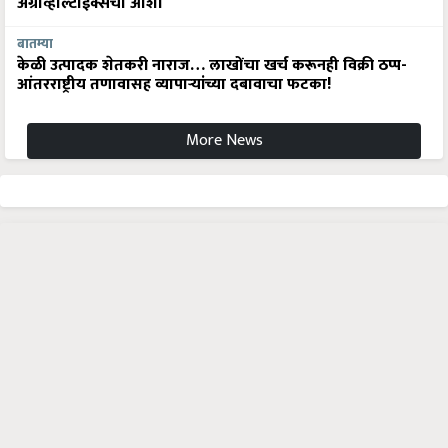
अ‍ॅग्रीव्होल्टाईक्सची आशा
बातम्या
केळी उत्पादक शेतकरी नाराज… लाखोंचा खर्च करूनही विक्री ठप्प-
आंतरराष्ट्रीय तणावासह व्यापाऱ्यांच्या दबावाचा फटका!
More News