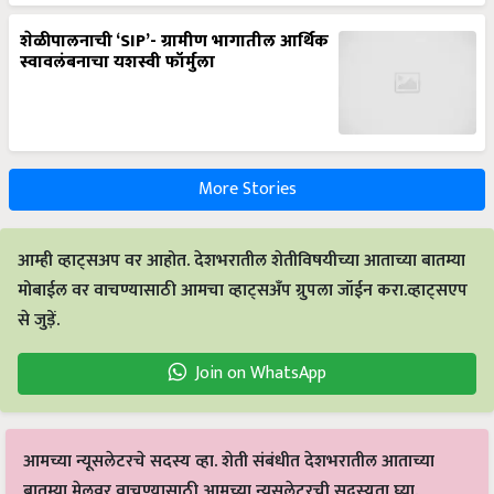
शेळीपालनाची ‘SIP’- ग्रामीण भागातील आर्थिक
स्वावलंबनाचा यशस्वी फॉर्मुला
More Stories
आम्ही व्हाट्सअप वर आहोत. देशभरातील शेतीविषयीच्या आताच्या बातम्या
मोबाईल वर वाचण्यासाठी आमचा व्हाट्सअँप ग्रुपला जॉईन करा.व्हाट्सएप
से जुड़ें.
Join on WhatsApp
आमच्या न्यूसलेटरचे सदस्य व्हा. शेती संबंधीत देशभरातील आताच्या
बातम्या मेलवर वाचण्यासाठी आमच्या न्यूसलेटरची सदस्यता घ्या.