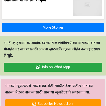
स्वावलंबनाचा यशस्वी फॉर्मुला
More Stories
आम्ही व्हाट्सअप वर आहोत. देशभरातील शेतीविषयीच्या आताच्या बातम्या
मोबाईल वर वाचण्यासाठी आमचा व्हाट्सअँप ग्रुपला जॉईन करा.व्हाट्सएप
से जुड़ें.
Join on WhatsApp
आमच्या न्यूसलेटरचे सदस्य व्हा. शेती संबंधीत देशभरातील आताच्या
बातम्या मेलवर वाचण्यासाठी आमच्या न्यूसलेटरची सदस्यता घ्या.
Subscribe Newsletters