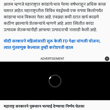
आलम म्हणजे महाराष्ट्रात कांद्याचे भाव गेल्या वर्षभराहून अधिक काळ
घसरत आहेत. महाराष्ट्रातील विविध मंडईंमध्ये एक रुपया किलोपर्यंत
कांद्याचा भाव विकला गेला आहे. एवढ्या कमी दरात खर्च काढणे
कठीण झाल्याचे शेतकऱ्यांचे म्हणणे आहे. अशा स्थितीत कांदा
उत्पादक शेतकऱ्यांनीही आपल्या उत्पादनाची नासाडी केली आहे.
मोदी सरकारने महिलांसाठी सुरू केली FD पेक्षा चांगली योजना,
त्यात गुंतवणूक केल्यास तुम्ही करोडपती व्हाल
ADVERTISEMENT
महाराष्ट्र सरकारने नुकसान भरपाई देण्याचा निर्णय घेतला