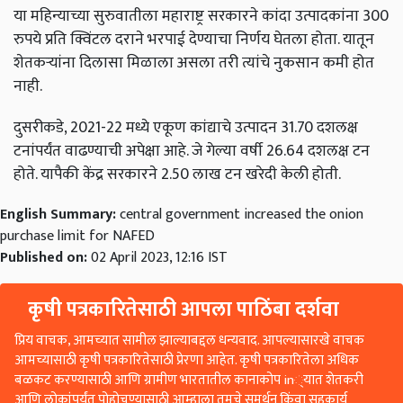
या महिन्याच्या सुरुवातीला महाराष्ट्र सरकारने कांदा उत्पादकांना 300
रुपये प्रति क्विंटल दराने भरपाई देण्याचा निर्णय घेतला होता. यातून
शेतकऱ्यांना दिलासा मिळाला असला तरी त्यांचे नुकसान कमी होत
नाही.
दुसरीकडे, 2021-22 मध्ये एकूण कांद्याचे उत्पादन 31.70 दशलक्ष
टनांपर्यंत वाढण्याची अपेक्षा आहे. जे गेल्या वर्षी 26.64 दशलक्ष टन
होते. यापैकी केंद्र सरकारने 2.50 लाख टन खरेदी केली होती.
English Summary:
central government increased the onion
purchase limit for NAFED
Published on:
02 April 2023, 12:16 IST
कृषी पत्रकारितेसाठी आपला पाठिंबा दर्शवा
प्रिय वाचक, आमच्यात सामील झाल्याबद्दल धन्यवाद. आपल्यासारखे वाचक
आमच्यासाठी कृषी पत्रकारितेसाठी प्रेरणा आहेत. कृषी पत्रकारितेला अधिक
बळकट करण्यासाठी आणि ग्रामीण भारतातील कानाकोप in्यात शेतकरी
आणि लोकांपर्यंत पोहोचण्यासाठी आम्हाला तुमचे समर्थन किंवा सहकार्य