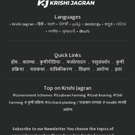
Languages
Krishi Jagran
हिंदी
বাঙালি
ਪੰਜਾਬੀ
தமிழ்
മലയാളം
ಕನ್ನಡ
ଓଡିଆ
অসমীয়া
ગુજરાતી
తెలుగు
Quick Links
होम
बातम्या
कृषीपीडिया
फलोत्पादन
पशुसंवर्धन
कृषी
प्रक्रिया
यशकथा
यांत्रिकीकरण
शिक्षण
आरोग्य
इतर
Top on Krishi Jagran
Government Schemes
Soybean Farming
Goat Rearing
Chili
Farming
कृषी प्रक्रिया
Orchard planting / फळबाग लागवड
Health मानवी
आरोग्य
Subscribe to our Newsletter. You choose the topics of