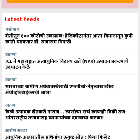
Latest feeds
यशोगाथा
शेतीतून १०० कोटींची उलाढाल: हेलिकॉप्टरनंतर आता विमानातून कृषी
क्रांती घडवणार डॉ. राजाराम त्रिपाठी
बातम्या
ICL ने महाराष्ट्रात अत्याधुनिक विद्राव्य खते (NPK) उत्पादन प्रकल्पाचे
उद्घाटन केले
बातम्या
भारताच्या ग्रामीण अर्थव्यवस्थेसाठी एफपीओ-नेतृत्वाखालील
अ‍ॅग्रीव्होल्टाईक्सची आशा
बातम्या
केळी उत्पादक शेतकरी नाराज… लाखोंचा खर्च करूनही विक्री ठप्प-
आंतरराष्ट्रीय तणावासह व्यापाऱ्यांच्या दबावाचा फटका!
आरोग्य सल्ला
आधुनिक आहारातील प्रथिनांचा उत्कृष्ट स्रोत : फिश फिलेट