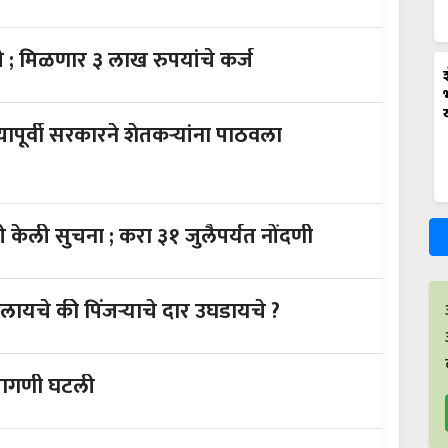
किसान क्रेडिट कार्डवरील मर्यादा वाढली ; मिळणार ३ लाख रुपयांचे कर्ज
पूर्वी सरकारने शेतकऱ्यांना पाठवला
पीक विम्यासाठी सरकारने ट्विटरवर जारी केली सुचना ; करा ३१ जुलैपर्यत नोंदणी
बीब यांचा लेख - दाणे बदलायचे की पिंजऱ्याचे दार उघडायचे ?
 बाजारपेठेला कोरोनाचा फटका; मागणी घटली