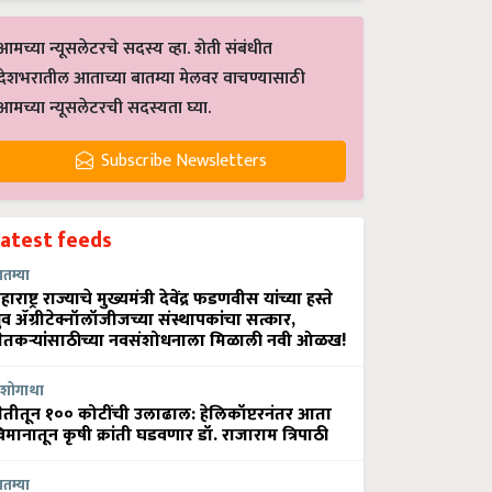
आमच्या न्यूसलेटरचे सदस्य व्हा. शेती संबंधीत
देशभरातील आताच्या बातम्या मेलवर वाचण्यासाठी
आमच्या न्यूसलेटरची सदस्यता घ्या.
Subscribe Newsletters
Latest feeds
ातम्या
हाराष्ट्र राज्याचे मुख्यमंत्री देवेंद्र फडणवीस यांच्या हस्ते
्रुव ॲग्रीटेक्नॉलॉजीजच्या संस्थापकांचा सत्कार,
ेतकऱ्यांसाठीच्या नवसंशोधनाला मिळाली नवी ओळख!
शोगाथा
ेतीतून १०० कोटींची उलाढाल: हेलिकॉप्टरनंतर आता
िमानातून कृषी क्रांती घडवणार डॉ. राजाराम त्रिपाठी
ातम्या