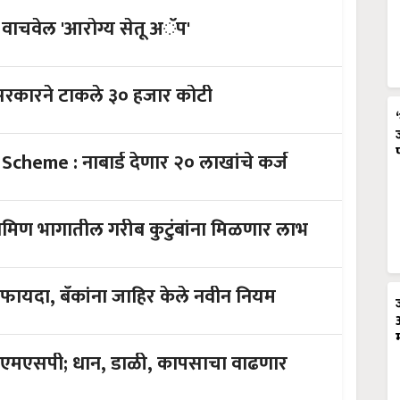
वाचवेल 'आरोग्य सेतू अॅप'
सरकारने टाकले ३० हजार कोटी
Agro - clinic And Agro Business Scheme : नाबार्ड देणार २० लाखांचे कर्ज
 जन आरोग्य योजना: शहरी ग्रामिण भागातील गरीब कुटुंबांना मिळणार लाभ
र फायदा, बँकांना जाहिर केले नवीन नियम