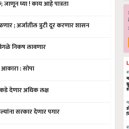
सरकार देशभरात सुरू करणार बीज बँक; जाणून घ्या ! काय आहे पात्रता
पीएम किसान योजना : आपला पैसा मिळणार ; अर्जातील त्रुटी दूर करणार शासन
कार शेतीच्या यंत्रांसाठी उत्सर्जनाचे वेगळे निकष लावणार
 आयात शुल्क आकारा : सोपा
ब
म
ध
र ! सरकार शेतीकडे देणार अधिक लक्ष
श
य
श
मोदी सरकारचा निर्णय ; नोकरी गमावलेल्यांना सरकार देणार पगार
व
ब