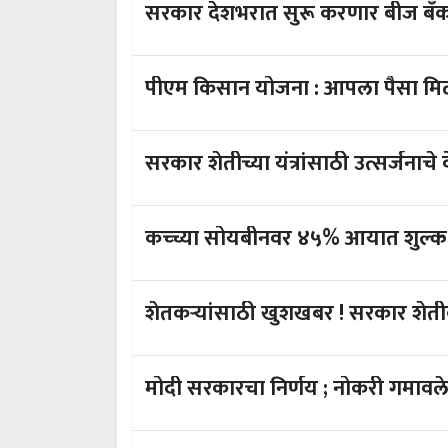
सर
कच्च्या सोयबीनवर ४५%
शेतकऱ्यांसाठी खुशखब