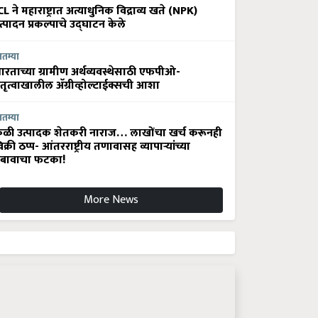
CL ने महाराष्ट्रात अत्याधुनिक विद्राव्य खते (NPK)
त्पादन प्रकल्पाचे उद्घाटन केले
ातम्या
ारताच्या ग्रामीण अर्थव्यवस्थेसाठी एफपीओ-
ेतृत्वाखालील अ‍ॅग्रीव्होल्टाईक्सची आशा
ातम्या
ेळी उत्पादक शेतकरी नाराज… लाखोंचा खर्च करूनही
िक्री ठप्प- आंतरराष्ट्रीय तणावासह व्यापाऱ्यांच्या
बावाचा फटका!
More News