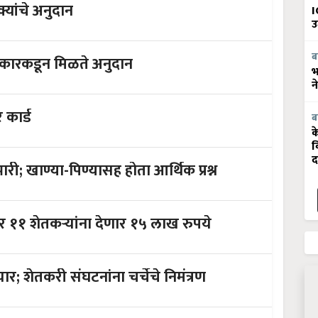
शेती उपकरणांवर सरकार कडून ५० टक्क्यांचे अनुदान
I
उ
ब
साठी करा या योजनेचा अर्ज; सरकारकडून मिळते अनुदान
भ
न
कार्ड
ब
क
व
द
शहरातील गरिबांना लॉकडाऊन पडला भारी; खाण्या-पिण्यासह होता आर्थिक प्रश्न
पीएम किसान एफपीओ योजना ; सरकार ११ शेतकऱ्यांना देणार १५ लाख रुपये
अखेर शेतकऱ्यांशी चर्चेसाठी सरकार तयार; शेतकरी संघटनांना चर्चेचे निमंत्रण