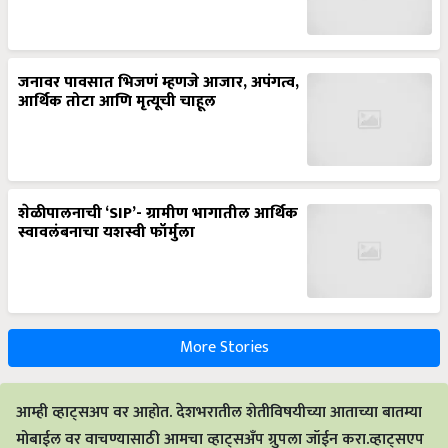
जनावर पावसात भिजणं म्हणजे आजार, अपंगत्व,
आर्थिक तोटा आणि मृत्यूची चाहूल
शेळीपालनाची ‘SIP’- ग्रामीण भागातील आर्थिक
स्वावलंबनाचा यशस्वी फॉर्मुला
More Stories
आम्ही व्हाट्सअप वर आहोत. देशभरातील शेतीविषयीच्या आताच्या बातम्या
मोबाईल वर वाचण्यासाठी आमचा व्हाट्सअँप ग्रुपला जॉईन करा.व्हाट्सएप