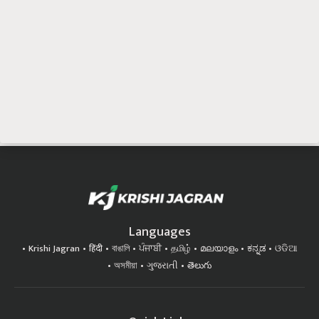
Languages
Krishi Jagran
हिंदी
বাঙালি
ਪੰਜਾਬੀ
தமிழ்
മലയാളം
ಕನ್ನಡ
ଓଡିଆ
অসমীয়া
ગુજરાતી
తెలుగు