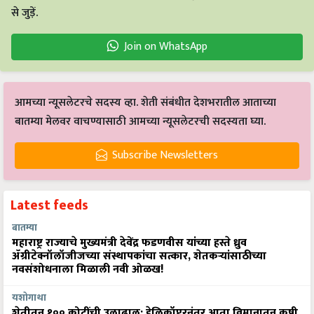
से जुड़ें.
Join on WhatsApp
आमच्या न्यूसलेटरचे सदस्य व्हा. शेती संबंधीत देशभरातील आताच्या
बातम्या मेलवर वाचण्यासाठी आमच्या न्यूसलेटरची सदस्यता घ्या.
Subscribe Newsletters
Latest feeds
बातम्या
महाराष्ट्र राज्याचे मुख्यमंत्री देवेंद्र फडणवीस यांच्या हस्ते ध्रुव
ॲग्रीटेक्नॉलॉजीजच्या संस्थापकांचा सत्कार, शेतकऱ्यांसाठीच्या
नवसंशोधनाला मिळाली नवी ओळख!
यशोगाथा
शेतीतून १०० कोटींची उलाढाल: हेलिकॉप्टरनंतर आता विमानातून कृषी