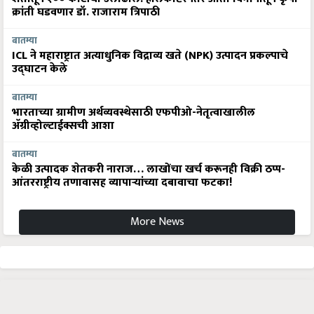
क्रांती घडवणार डॉ. राजाराम त्रिपाठी
बातम्या
ICL ने महाराष्ट्रात अत्याधुनिक विद्राव्य खते (NPK) उत्पादन प्रकल्पाचे
उद्घाटन केले
बातम्या
भारताच्या ग्रामीण अर्थव्यवस्थेसाठी एफपीओ-नेतृत्वाखालील
अ‍ॅग्रीव्होल्टाईक्सची आशा
बातम्या
केळी उत्पादक शेतकरी नाराज… लाखोंचा खर्च करूनही विक्री ठप्प-
आंतरराष्ट्रीय तणावासह व्यापाऱ्यांच्या दबावाचा फटका!
More News