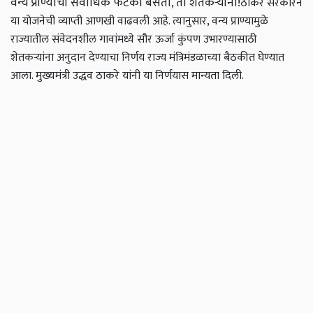
वन्य प्राण्यांचा सर्वाधिक फटका बसतो, तो शेतकऱ्यांना!
ठाकरे सरकारने
या योजनेची व्याप्ती आणखी वाढवली आहे. त्यानुसार, वन्य प्राण्यामुळे
राज्यातील संवेदनशील गावांमध्ये सौर ऊर्जा कुंपण उभारण्यासाठी
शेतकऱ्यांना अनुदान देण्याचा निर्णय राज्य मंत्रिमंडळाच्या बैठकीत घेण्यात
आला. मुख्यमंत्री उद्धव ठाकरे यांनी या निर्णयास मान्यता दिली.