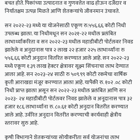
बचत होते. पिकांच्या उत्पादनात व गुणवत्तेत वाढ होऊन दर्जेदार व
निर्यातक्षम उत्पन्न मिळते आणि शेतकऱ्यांचे जीवनमान उंचावते.
सन २०२२-२३ मध्ये या योजनेसाठी एकूण रु.५५६.६६ कोटी निधी
उपलब्ध झाला. या निधीमधून सन २०२१-२२ मधील प्रलंबित
लाभार्थ्यांकरिता व सन २०२२-२३ मधील महाडीबीटी पोर्टलवर निवड
झालेले व अनुदानास पात्र २ लाख २२ हजार २२५ लाभार्थ्यांना रु
५५६.६६ कोटी अनुदान वितरित करण्यात आले आहे. सन २०२२-२३
मध्ये एकूण १.३९ लाख हेक्टर क्षेत्रावर सूक्ष्म सिंचनाचा लाभ देण्यात
आला आहे. सन २०२३-२४ साठी रु ५०९.९९ कोटी रकमेचा वार्षिक
कृती आराखडा मंजूर करण्यात आला आहे. यापैकी रु. १०२ .०८ कोटी
निधी प्राप्त झाला असून सन २०२२-२३ मधील प्रलंबित आणि सन
२०२३- २४ महाडीबीटी पोर्टलवर निवड झालेले व अनूदानास पात्र ३२
हजार १८६ लाभार्थ्यांना रु. ८०.६१ कोटी अनुदान वितरीत करण्यात
आले आहे. उर्वरित अनुदान वितरीत करण्याची कार्यवाही क्षेत्रीय
स्तरावर सुरु आहे.
कृषी विभागाने शेतकऱ्यांच्या सोयीकरीता सर्व योजनांचा लाभ