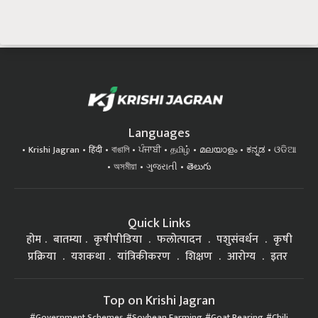
Languages
Krishi Jagran
हिंदी
বাঙালি
ਪੰਜਾਬੀ
தமிழ்
മലയാളം
ಕನ್ನಡ
ଓଡିଆ
অসমীয়া
ગુજરાતી
తెలుగు
Quick Links
होम
बातम्या
कृषीपीडिया
फलोत्पादन
पशुसंवर्धन
कृषी
प्रक्रिया
यशकथा
यांत्रिकीकरण
शिक्षण
आरोग्य
इतर
Top on Krishi Jagran
Government Schemes
Soybean Farming
Goat Rearing
Chili