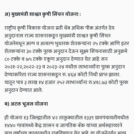
अ) मुख्यमंत्री शाश्वत कृषी सिंचन योजना :
राष्ट्रीय कृषी विकास योजना प्रती थेंब अधिक पीक अंतर्गत देय
अनुदानास राज्य शासनाकडून मुख्यमंत्री शाश्वत कृषी सिंचन
योजनेमधून अल्प व अत्यल्प भुधारक शेतकऱ्यांना २५ टक्के आणि इतर
शेतकऱ्यांना ३० टक्के पूरक अनुदान देऊन सूक्ष्म सिंचनासाठी अनुक्रमे
८० टक्के व ७५ टक्के एकूण अनुदान देण्यात येत आहे. सन
२०२१-२२,२०२२-२३ व २०२३-२४ मधील लाभार्थ्यांना पूरक अनुदान
देण्याकरिता राज्य शासनाकडून रु. ४६४ कोटी निधी प्राप्त झाला.
यातून पात्र ३ लाख १४ हजार २५२ लाभार्थ्यांना रु.४१८.७३ कोटी पूरक
अनुदान देण्यात आले.
ब) अटल भूजल योजना
ही योजना १३ जिल्ह्यातील ४२ तालुक्यातील १३३९ ग्रामपंचायतीमधील
१४४० गावांमध्ये केंद्र शासन व जागतिक बॅक यांच्या अर्थसहाय्याने
पाच वर्षांच्या कालावधीत राबविण्यात येत आहे. या योजनेंतर्गत अल्प