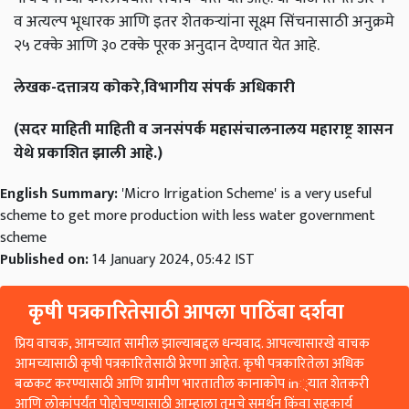
व अत्यल्प भूधारक आणि इतर शेतकऱ्यांना सूक्ष्म सिंचनासाठी अनुक्रमे
२५ टक्के आणि ३० टक्के पूरक अनुदान देण्यात येत आहे.
लेखक-दत्तात्रय कोकरे,विभागीय संपर्क अधिकारी
(सदर माहिती माहिती व जनसंपर्क महासंचालनालय महाराष्ट्र शासन
येथे प्रकाशित झाली आहे.)
English Summary:
'Micro Irrigation Scheme' is a very useful
scheme to get more production with less water government
scheme
Published on:
14 January 2024, 05:42 IST
कृषी पत्रकारितेसाठी आपला पाठिंबा दर्शवा
प्रिय वाचक, आमच्यात सामील झाल्याबद्दल धन्यवाद. आपल्यासारखे वाचक
आमच्यासाठी कृषी पत्रकारितेसाठी प्रेरणा आहेत. कृषी पत्रकारितेला अधिक
बळकट करण्यासाठी आणि ग्रामीण भारतातील कानाकोप in्यात शेतकरी
आणि लोकांपर्यंत पोहोचण्यासाठी आम्हाला तुमचे समर्थन किंवा सहकार्य