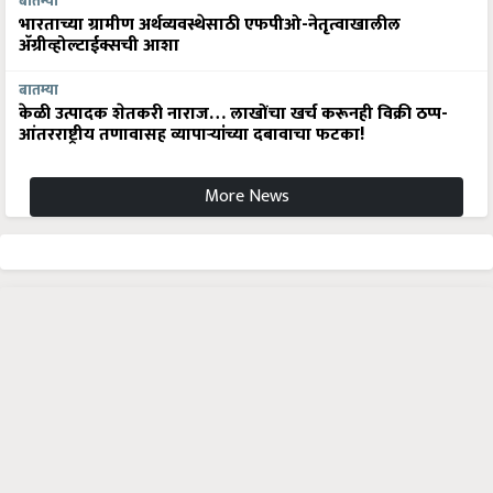
बातम्या
भारताच्या ग्रामीण अर्थव्यवस्थेसाठी एफपीओ-नेतृत्वाखालील
अ‍ॅग्रीव्होल्टाईक्सची आशा
बातम्या
केळी उत्पादक शेतकरी नाराज… लाखोंचा खर्च करूनही विक्री ठप्प-
आंतरराष्ट्रीय तणावासह व्यापाऱ्यांच्या दबावाचा फटका!
More News