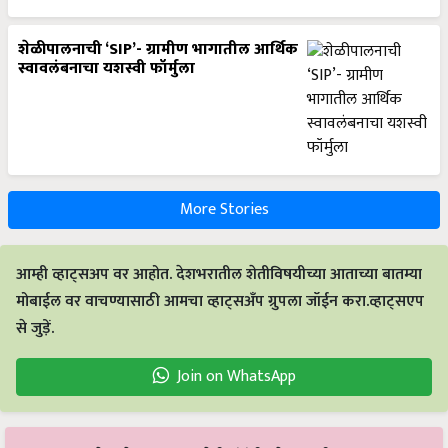
शेळीपालनाची ‘SIP’- ग्रामीण भागातील आर्थिक
स्वावलंबनाचा यशस्वी फॉर्मुला
More Stories
आम्ही व्हाट्सअप वर आहोत. देशभरातील शेतीविषयीच्या आताच्या बातम्या
मोबाईल वर वाचण्यासाठी आमचा व्हाट्सअँप ग्रुपला जॉईन करा.व्हाट्सएप
से जुड़ें.
Join on WhatsApp