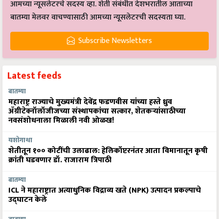
आमच्या न्यूसलेटरचे सदस्य व्हा. शेती संबंधीत देशभरातील आताच्या
बातम्या मेलवर वाचण्यासाठी आमच्या न्यूसलेटरची सदस्यता घ्या.
Subscribe Newsletters
Latest feeds
बातम्या
महाराष्ट्र राज्याचे मुख्यमंत्री देवेंद्र फडणवीस यांच्या हस्ते ध्रुव
ॲग्रीटेक्नॉलॉजीजच्या संस्थापकांचा सत्कार, शेतकऱ्यांसाठीच्या
नवसंशोधनाला मिळाली नवी ओळख!
यशोगाथा
शेतीतून १०० कोटींची उलाढाल: हेलिकॉप्टरनंतर आता विमानातून कृषी
क्रांती घडवणार डॉ. राजाराम त्रिपाठी
बातम्या
ICL ने महाराष्ट्रात अत्याधुनिक विद्राव्य खते (NPK) उत्पादन प्रकल्पाचे
उद्घाटन केले