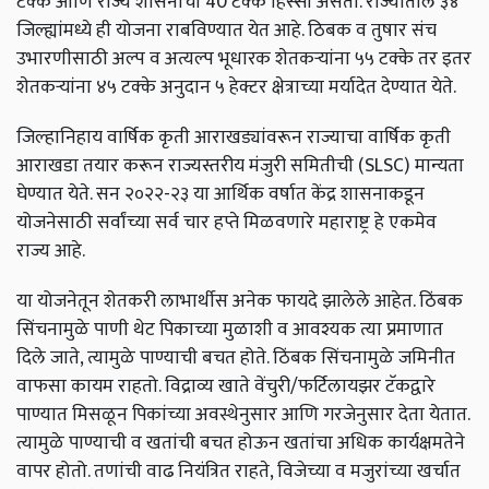
टक्के आणि राज्य शासनाचा 40 टक्के हिस्सा असतो. राज्यातील ३४
जिल्ह्यांमध्ये ही योजना राबविण्यात येत आहे. ठिबक व तुषार संच
उभारणीसाठी अल्प व अत्यल्प भूधारक शेतकऱ्यांना ५५ टक्के तर इतर
शेतकऱ्यांना ४५ टक्के अनुदान ५ हेक्टर क्षेत्राच्या मर्यादेत देण्यात येते.
जिल्हानिहाय वार्षिक कृती आराखड्यांवरून राज्याचा वार्षिक कृती
आराखडा तयार करून राज्यस्तरीय मंजुरी समितीची (SLSC) मान्यता
घेण्यात येते. सन २०२२-२३ या आर्थिक वर्षात केंद्र शासनाकडून
योजनेसाठी सर्वांच्या सर्व चार हप्ते मिळवणारे महाराष्ट्र हे एकमेव
राज्य आहे.
या योजनेतून शेतकरी लाभार्थीस अनेक फायदे झालेले आहेत. ठिंबक
सिंचनामुळे पाणी थेट पिकाच्या मुळाशी व आवश्यक त्या प्रमाणात
दिले जाते, त्यामुळे पाण्याची बचत होते. ठिंबक सिंचनामुळे जमिनीत
वाफसा कायम राहतो. विद्राव्य खाते वेंचुरी/फर्टिलायझर टॅकद्वारे
पाण्यात मिसळून पिकांच्या अवस्थेनुसार आणि गरजेनुसार देता येतात.
त्यामुळे पाण्याची व खतांची बचत होऊन खतांचा अधिक कार्यक्षमतेने
वापर होतो. तणांची वाढ नियंत्रित राहते, विजेच्या व मजुरांच्या खर्चात