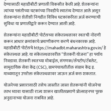
देण्यासाठी महाडीबीटी प्रणाली विकसीत केली आहे. शेतकऱ्यांना
त्यांच्या पसंतीच्या घटकांच्या निवडीचे स्वातंत्र्य देण्यात आले असून
शेतकऱ्यांना शेतीशी निगडीत विविध घटकांकरिता अर्ज करण्याची
सुविधा या प्रणालीद्वारे करून देण्यात आली आहे.
शेतकऱ्यांना महाडीबीटी पोर्टलच्या संकेतस्थळावर स्वतःची नोंदणी
करून आधार क्रमांकाचे प्रमाणीकरण करणे बंधनकारक आहे.
महाडीबीटी पोर्टलचे https://mahadbt.maharashtra.gov.in/ हे
संकेतस्थळ आहे. या संकेतस्थळावरील “शेतकरी योजना” हा पर्याय
निवडावा‌. शेतकरी स्वतःच्या मोबाईल, संगणक/लॅपटॉप/टॅबलेट,
सामुदायिक सेवा केंद्र (CSC), ग्रामपंचायतीतील संग्राम केंद्र इ.
माध्यमातून उपरोक्त संकेतस्थळावर जाऊन अर्ज करु शकतात.
योजनेच्या प्रसारासाठी तसेच जास्तीत जास्त शेतकऱ्यांनी योजनेचा
लाभ घ्यावा यासाठी राज्य शासन खालीलप्रमाणे प्रोत्साहनपर पूरक
अनुदानाच्या योजना राबवित आहे.