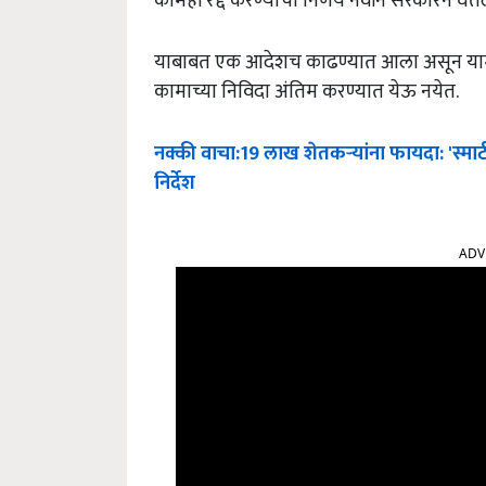
कामेही रद्द करण्याचा निर्णय नवीन सरकारने घेत
याबाबत एक आदेशच काढण्यात आला असून यामध्य
कामाच्या निविदा अंतिम करण्यात येऊ नयेत.
नक्की
वाचा
:19
लाख
शेतकऱ्यांना
फायदा
: '
स्मार्
निर्देश
ADV