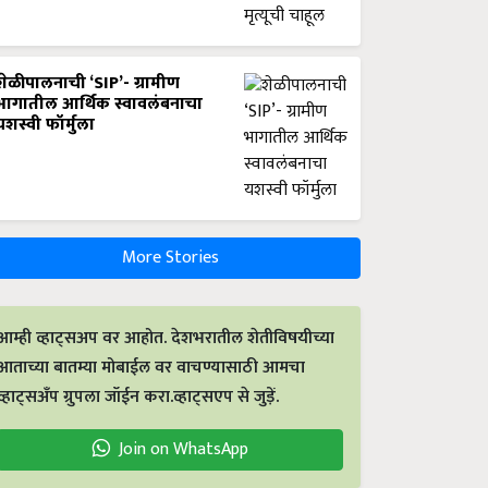
शेळीपालनाची ‘SIP’- ग्रामीण
भागातील आर्थिक स्वावलंबनाचा
यशस्वी फॉर्मुला
More Stories
आम्ही व्हाट्सअप वर आहोत. देशभरातील शेतीविषयीच्या
आताच्या बातम्या मोबाईल वर वाचण्यासाठी आमचा
व्हाट्सअँप ग्रुपला जॉईन करा.व्हाट्सएप से जुड़ें.
Join on WhatsApp