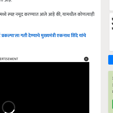
ला आहे.
े स्पष्ट नमूद करण्यात आले आहे की, यामधील कोणत्याही
ट
प्रकल्पा
'
ला
गती
देण्याचे
मुख्यमंत्री
एकनाथ
शिंदे
यांचे
ERTISEMENT