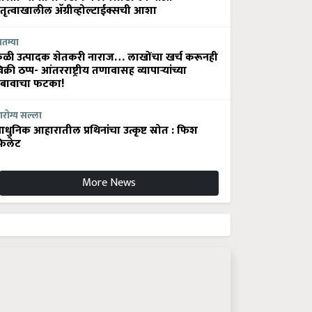
ेतृत्वाखालील अ‍ॅग्रीव्होल्टाईक्सची आशा
ातम्या
ेळी उत्पादक शेतकरी नाराज… लाखोंचा खर्च करूनही
िक्री ठप्प- आंतरराष्ट्रीय तणावासह व्यापाऱ्यांच्या
बावाचा फटका!
रोग्य सल्ला
धुनिक आहारातील प्रथिनांचा उत्कृष्ट स्रोत : फिश
िलेट
More News