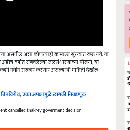
ालेल्या असतील अशा कोणत्याही कामाला सुरुवात करू नये. या
ल्या अडीच वर्षात राबवलेल्या जलसंधारणाच्या योजना, या
ी चौकशी नवीन सरकार करणार असल्याची माहिती देखील
य
श
व
बिनविरोध
,
एका
अपक्षामुळे
लागली
निवडणूक
ब
I
nt cancelled thakrey goverment decision
उ
ब
भ