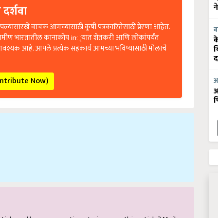
 दर्शवा
न
ल्यासारखे वाचक आमच्यासाठी कृषी पत्रकारितेसाठी प्रेरणा आहेत.
ब
रामीण भारतातील कानाकोप in्यात शेतकरी आणि लोकांपर्यंत
क
आवश्यक आहे. आपले प्रत्येक सहकार्य आमच्या भविष्यासाठी मोलाचे
व
द
ontribute Now)
आ
आ
फ
 article and have suggestions to improve this article?
Mail