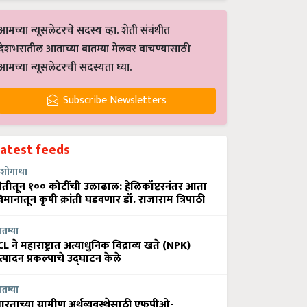
आमच्या न्यूसलेटरचे सदस्य व्हा. शेती संबंधीत
देशभरातील आताच्या बातम्या मेलवर वाचण्यासाठी
आमच्या न्यूसलेटरची सदस्यता घ्या.
Subscribe Newsletters
Latest feeds
शोगाथा
ेतीतून १०० कोटींची उलाढाल: हेलिकॉप्टरनंतर आता
िमानातून कृषी क्रांती घडवणार डॉ. राजाराम त्रिपाठी
ातम्या
CL ने महाराष्ट्रात अत्याधुनिक विद्राव्य खते (NPK)
त्पादन प्रकल्पाचे उद्घाटन केले
ातम्या
ारताच्या ग्रामीण अर्थव्यवस्थेसाठी एफपीओ-