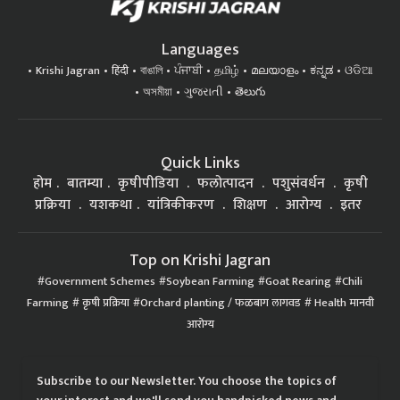
Languages
Krishi Jagran
हिंदी
বাঙালি
ਪੰਜਾਬੀ
தமிழ்
മലയാളം
ಕನ್ನಡ
ଓଡିଆ
অসমীয়া
ગુજરાતી
తెలుగు
Quick Links
होम
बातम्या
कृषीपीडिया
फलोत्पादन
पशुसंवर्धन
कृषी
प्रक्रिया
यशकथा
यांत्रिकीकरण
शिक्षण
आरोग्य
इतर
Top on Krishi Jagran
Government Schemes
Soybean Farming
Goat Rearing
Chili
Farming
कृषी प्रक्रिया
Orchard planting / फळबाग लागवड
Health मानवी
आरोग्य
Subscribe to our Newsletter. You choose the topics of