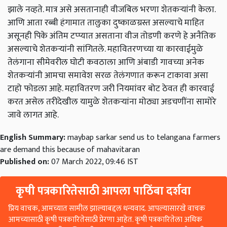
झाले नव्हते. मात्र असे असतानाही वीजबिल भरणा शेतकऱ्यांनी केला.
आणि आता रब्बी हंगामात तालुका दुष्काळग्रस्त असल्याचे माहित
असूनही पिके अंतिम टप्प्यात असताना वीज तोडणी करणे हे अनैतिक
असल्याचे शेतकऱ्यांनी सांगितले. महावितरणच्या या कारवाईमुळे
तेलंगाना सीमेवरील घोटी कवठाला आणि अंबाडी गावच्या अनेक
शेतकऱ्यांनी आमचा समावेश सरळ तेलंगणात करून टाकावा असा
टाहो फोडला आहे. महावितरण जरी नियमांवर बोट ठेवत ही कारवाई
करत असेल तरीदेखील यामुळे शेतकऱ्यांना मोठ्या अडचणींना सामोरे
जावे लागत आहे.
English Summary:
maybap sarkar send us to telangana farmers
are demand this because of mahavitaran
Published on:
07 March 2022, 09:46 IST
कृषी पत्रकारितेसाठी आपला पाठिंबा दर्शवा
प्रिय वाचक, आमच्यात सामील झाल्याबद्दल धन्यवाद. आपल्यासारखे वाचक
आमच्यासाठी कृषी पत्रकारितेसाठी प्रेरणा आहेत. कृषी पत्रकारितेला अधिक