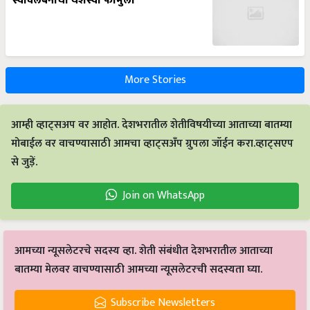
स्वावलंबनाचा यशस्वी फॉर्मुला
More Stories
आम्ही व्हाट्सअप वर आहोत. देशभरातील शेतीविषयीच्या आताच्या बातम्या
मोबाईल वर वाचण्यासाठी आमचा व्हाट्सअँप ग्रुपला जॉईन करा.व्हाट्सएप
से जुड़ें.
Join on WhatsApp
आमच्या न्यूसलेटरचे सदस्य व्हा. शेती संबंधीत देशभरातील आताच्या
बातम्या मेलवर वाचण्यासाठी आमच्या न्यूसलेटरची सदस्यता घ्या.
Subscribe Newsletters