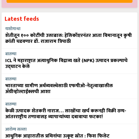
Latest feeds
यशोगाथा
शेतीतून १०० कोटींची उलाढाल: हेलिकॉप्टरनंतर आता विमानातून कृषी
क्रांती घडवणार डॉ. राजाराम त्रिपाठी
बातम्या
ICL ने महाराष्ट्रात अत्याधुनिक विद्राव्य खते (NPK) उत्पादन प्रकल्पाचे
उद्घाटन केले
बातम्या
भारताच्या ग्रामीण अर्थव्यवस्थेसाठी एफपीओ-नेतृत्वाखालील
अ‍ॅग्रीव्होल्टाईक्सची आशा
बातम्या
केळी उत्पादक शेतकरी नाराज… लाखोंचा खर्च करूनही विक्री ठप्प-
आंतरराष्ट्रीय तणावासह व्यापाऱ्यांच्या दबावाचा फटका!
आरोग्य सल्ला
आधुनिक आहारातील प्रथिनांचा उत्कृष्ट स्रोत : फिश फिलेट