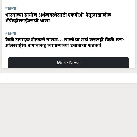
बातम्या
भारताच्या ग्रामीण अर्थव्यवस्थेसाठी एफपीओ-नेतृत्वाखालील
अ‍ॅग्रीव्होल्टाईक्सची आशा
बातम्या
केळी उत्पादक शेतकरी नाराज… लाखोंचा खर्च करूनही विक्री ठप्प-
आंतरराष्ट्रीय तणावासह व्यापाऱ्यांच्या दबावाचा फटका!
More News