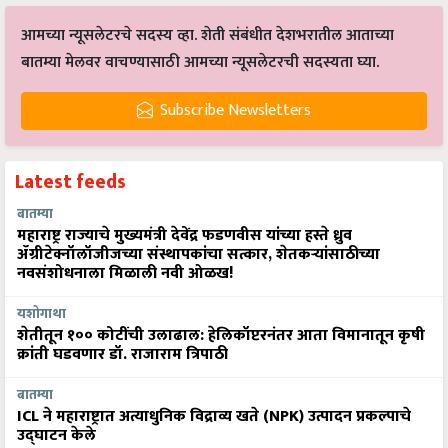
आमच्या न्यूसलेटरचे सदस्य व्हा. शेती संबंधीत देशभरातील आताच्या
बातम्या मेलवर वाचण्यासाठी आमच्या न्यूसलेटरची सदस्यता घ्या.
Subscribe Newsletters
Latest feeds
बातम्या
महाराष्ट्र राज्याचे मुख्यमंत्री देवेंद्र फडणवीस यांच्या हस्ते ध्रुव
ॲग्रीटेक्नॉलॉजीजच्या संस्थापकांचा सत्कार, शेतकऱ्यांसाठीच्या
नवसंशोधनाला मिळाली नवी ओळख!
यशोगाथा
शेतीतून १०० कोटींची उलाढाल: हेलिकॉप्टरनंतर आता विमानातून कृषी
क्रांती घडवणार डॉ. राजाराम त्रिपाठी
बातम्या
ICL ने महाराष्ट्रात अत्याधुनिक विद्राव्य खते (NPK) उत्पादन प्रकल्पाचे
उद्घाटन केले