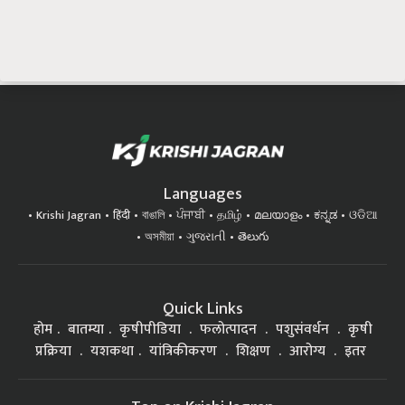
Languages
Krishi Jagran
हिंदी
বাঙালি
ਪੰਜਾਬੀ
தமிழ்
മലയാളം
ಕನ್ನಡ
ଓଡିଆ
অসমীয়া
ગુજરાતી
తెలుగు
Quick Links
होम
बातम्या
कृषीपीडिया
फलोत्पादन
पशुसंवर्धन
कृषी
प्रक्रिया
यशकथा
यांत्रिकीकरण
शिक्षण
आरोग्य
इतर