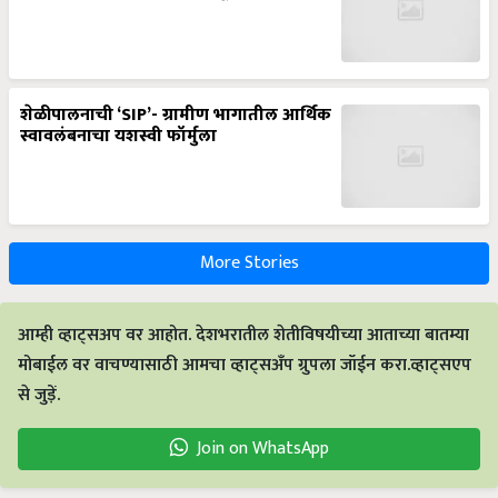
शेळीपालनाची ‘SIP’- ग्रामीण भागातील आर्थिक
स्वावलंबनाचा यशस्वी फॉर्मुला
More Stories
आम्ही व्हाट्सअप वर आहोत. देशभरातील शेतीविषयीच्या आताच्या बातम्या
मोबाईल वर वाचण्यासाठी आमचा व्हाट्सअँप ग्रुपला जॉईन करा.व्हाट्सएप
से जुड़ें.
Join on WhatsApp