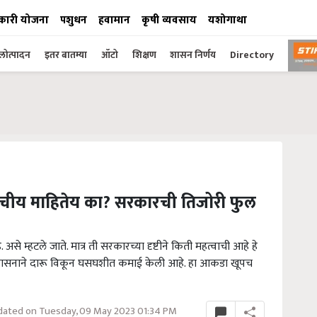
कारी योजना
पशुधन
हवामान
कृषी व्यवसाय
यशोगाथा
ोत्पादन
इतर बातम्या
ऑटो
शिक्षण
शासन निर्णय
Directory
त्वाचीय माहितेय का? सरकारची तिजोरी फुल
असे म्हटले जाते. मात्र ती सरकारच्या दृष्टीने किती महत्वाची आहे हे
र शासनाने दारू विकून घसघशीत कमाई केली आहे. हा आकडा खूपच
ated on Tuesday, 09 May 2023 01:34 PM