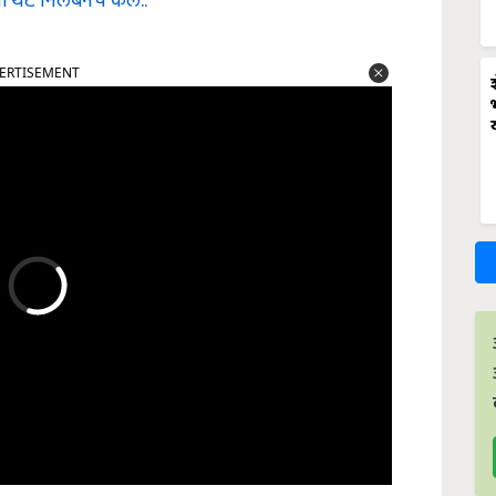
नी थेट निलंबनच केलं..
ERTISEMENT