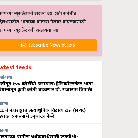
आमच्या न्यूसलेटरचे सदस्य व्हा. शेती संबंधीत
देशभरातील आताच्या बातम्या मेलवर वाचण्यासाठी
आमच्या न्यूसलेटरची सदस्यता घ्या.
Subscribe Newsletters
Latest feeds
शोगाथा
ेतीतून १०० कोटींची उलाढाल: हेलिकॉप्टरनंतर आता
िमानातून कृषी क्रांती घडवणार डॉ. राजाराम त्रिपाठी
ातम्या
CL ने महाराष्ट्रात अत्याधुनिक विद्राव्य खते (NPK)
त्पादन प्रकल्पाचे उद्घाटन केले
ातम्या
ारताच्या ग्रामीण अर्थव्यवस्थेसाठी एफपीओ-