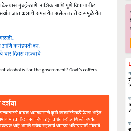
केल्यास मुंबई-ठाणे, नाशिक आणि पुणे विभागातील
्वात जात कशाचे उत्पन्न येत असेल तर ते दारूमुळे येत
काळजी..
 आणि करोडपती व्हा...
चे चार दिवस महत्वाचे
t alcohol is for the government? Govt's coffers
य
श
व
 दर्शवा
ब
I
उ
ल्यासारखे वाचक आमच्यासाठी कृषी पत्रकारितेसाठी प्रेरणा आहेत.
रामीण भारतातील कानाकोप in्यात शेतकरी आणि लोकांपर्यंत
आवश्यक आहे. आपले प्रत्येक सहकार्य आमच्या भविष्यासाठी मोलाचे
ब
भ