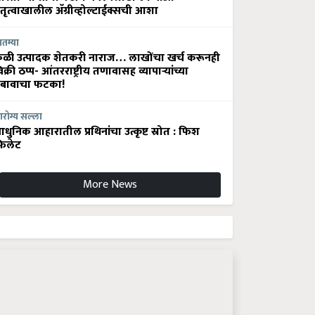
ेतृत्वाखालील अ‍ॅग्रीव्होल्टाईक्सची आशा
ातम्या
ेळी उत्पादक शेतकरी नाराज… लाखोंचा खर्च करूनही
िक्री ठप्प- आंतरराष्ट्रीय तणावासह व्यापाऱ्यांच्या
बावाचा फटका!
रोग्य सल्ला
धुनिक आहारातील प्रथिनांचा उत्कृष्ट स्रोत : फिश
िलेट
More News