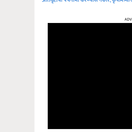
अतिवृष्टीचा पंचनामा करण्यास नकार, कृषीमंत्र्यां
ADV