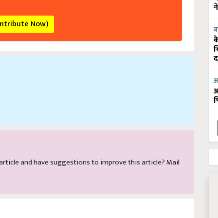
न
ontribute Now)
ब
क
व
द
आ
आ
फ
s article and have suggestions to improve this article?
Mail