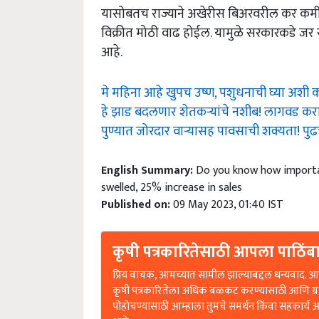
यासोबतच राज्याने अखेरीस बिअरवरील कर कमी 
विक्रीत मोठी वाढ होईल. यामुळे सरकारकडे जर सर
आहे.
मे महिना आहे खुपच उष्ण, पशुधनाची घ्या अशी 
हे झाड बदलणार शेतकऱ्यांचे नशीब! लागवड करा
पुण्यात जोरदार वाऱ्यासह पावसाची शक्यता! पुढ
English Summary:
Do you know how importan
swelled, 25% increase in sales
Published on:
09 May 2023, 01:40 IST
कृषी पत्रकारितेसाठी आपला पाठिंबा
प्रिय वाचक, आमच्यात सामील झाल्याबद्दल धन्यवाद. आप
कृषी पत्रकारितेला अधिक बळकट करण्यासाठी आणि ग्
पोहोचण्यासाठी आम्हाला तुमचे समर्थन किंवा सहकार्य 
आहे.