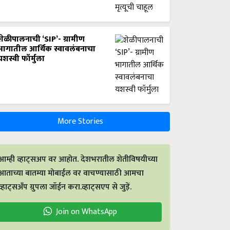
शेळीपालनाची ‘SIP’- ग्रामीण
भागातील आर्थिक स्वावलंबनाचा
यशस्वी फॉर्मुला
More Stories
आम्ही व्हाट्सअप वर आहोत. देशभरातील शेतीविषयीच्या
आताच्या बातम्या मोबाईल वर वाचण्यासाठी आमचा
व्हाट्सअँप ग्रुपला जॉईन करा.व्हाट्सएप से जुड़ें.
Join on WhatsApp