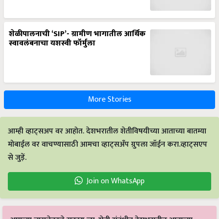
शेळीपालनाची ‘SIP’- ग्रामीण भागातील आर्थिक
स्वावलंबनाचा यशस्वी फॉर्मुला
More Stories
आम्ही व्हाट्सअप वर आहोत. देशभरातील शेतीविषयीच्या आताच्या बातम्या
मोबाईल वर वाचण्यासाठी आमचा व्हाट्सअँप ग्रुपला जॉईन करा.व्हाट्सएप
से जुड़ें.
Join on WhatsApp