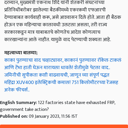
दरम्यान, मुख्यमंत्री एकनाथ शिंदे यांनी शेतकरी संघटनांच्या
प्रतिनिधींबरोबर झालेल्या बैठकीमध्ये एकरकमी एफआरपी
देण्याबाबत कार्यवाही करू, असे आश्‍वासन दिले होते. आता ही बैठक
होऊन एक महिन्याचा कालावधी उलटला असला, तरी राज्य
सरकारकडून मात्र याबाबतचे कोणतेच आदेश कोणत्याच
कारखान्यांना आले नाहीत. यामुळे वाद पेटण्याची शक्यता आहे.
महत्वाच्या बातम्या;
काका पुतण्याचा वाद चव्हाट्यावर, काकानं पुतण्यावर रॉकेल टाकलं
आणि टेंभा हाती घेऊन मारायला धावले! शेतीमुळे पेटला वाद..
जमिनीची सुपीकता कशी वाढवायची, जाणून घ्या संपूर्ण पद्धत
महिंद्रा XUV400 इलेक्ट्रिकची कमाल! 751 किलोमीटरच्या रेंजसह
अनेक फीचर्स..
English Summary:
122 factories state have exhausted FRP,
government take action?
Published on:
09 January 2023, 11:56 IST