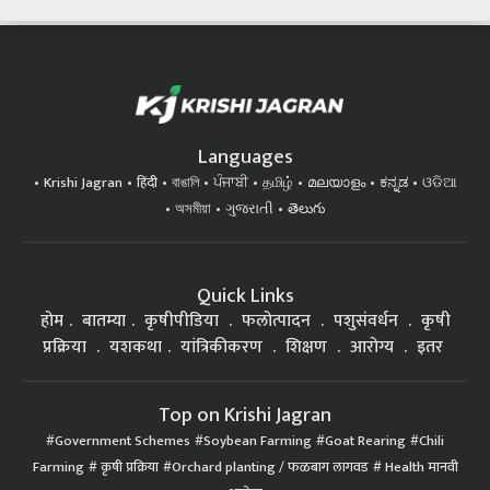
Languages
Krishi Jagran
हिंदी
বাঙালি
ਪੰਜਾਬੀ
தமிழ்
മലയാളം
ಕನ್ನಡ
ଓଡିଆ
অসমীয়া
ગુજરાતી
తెలుగు
Quick Links
होम
बातम्या
कृषीपीडिया
फलोत्पादन
पशुसंवर्धन
कृषी
प्रक्रिया
यशकथा
यांत्रिकीकरण
शिक्षण
आरोग्य
इतर
Top on Krishi Jagran
Government Schemes
Soybean Farming
Goat Rearing
Chili
Farming
कृषी प्रक्रिया
Orchard planting / फळबाग लागवड
Health मानवी