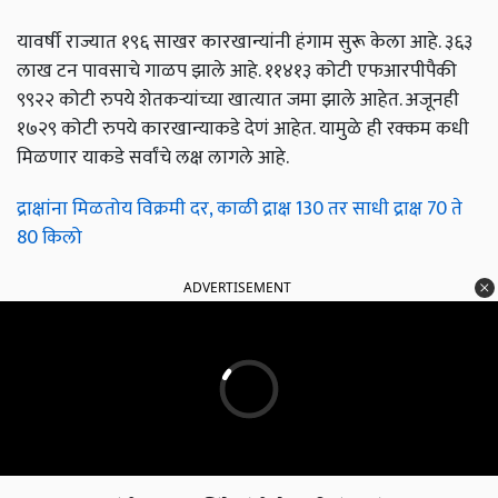
यावर्षी राज्यात १९६ साखर कारखान्यांनी हंगाम सुरू केला आहे. ३६३
लाख टन पावसाचे गाळप झाले आहे. ११४१३ कोटी एफआरपीपैकी
९९२२ कोटी रुपये शेतकऱ्यांच्या खात्यात जमा झाले आहेत. अजूनही
१७२९ कोटी रुपये कारखान्याकडे देणं आहेत. यामुळे ही रक्कम कधी
मिळणार याकडे सर्वांचे लक्ष लागले आहे.
द्राक्षांना मिळतोय विक्रमी दर, काळी द्राक्ष 130 तर साधी द्राक्ष 70 ते
80 किलो
ADVERTISEMENT