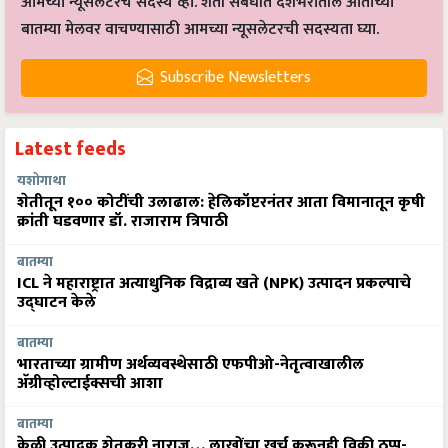
आमच्या न्यूसलेटरचे सदस्य व्हा. शेती संबंधीत देशभरातील आताच्या
बातम्या मेलवर वाचण्यासाठी आमच्या न्यूसलेटरची सदस्यता घ्या.
Subscribe Newsletters
Latest feeds
यशोगाथा
शेतीतून १०० कोटींची उलाढाल: हेलिकॉप्टरनंतर आता विमानातून कृषी
क्रांती घडवणार डॉ. राजाराम त्रिपाठी
बातम्या
ICL ने महाराष्ट्रात अत्याधुनिक विद्राव्य खते (NPK) उत्पादन प्रकल्पाचे
उद्घाटन केले
बातम्या
भारताच्या ग्रामीण अर्थव्यवस्थेसाठी एफपीओ-नेतृत्वाखालील
अ‍ॅग्रीव्होल्टाईक्सची आशा
बातम्या
केळी उत्पादक शेतकरी नाराज… लाखोंचा खर्च करूनही विक्री ठप्प-