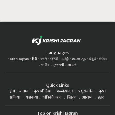
Languages
Krishi Jagran
हिंदी
বাঙালি
ਪੰਜਾਬੀ
தமிழ்
മലയാളം
ಕನ್ನಡ
ଓଡିଆ
অসমীয়া
ગુજરાતી
తెలుగు
Quick Links
होम
बातम्या
कृषीपीडिया
फलोत्पादन
पशुसंवर्धन
कृषी
प्रक्रिया
यशकथा
यांत्रिकीकरण
शिक्षण
आरोग्य
इतर
Top on Krishi Jagran
Government Schemes
Soybean Farming
Goat Rearing
Chili