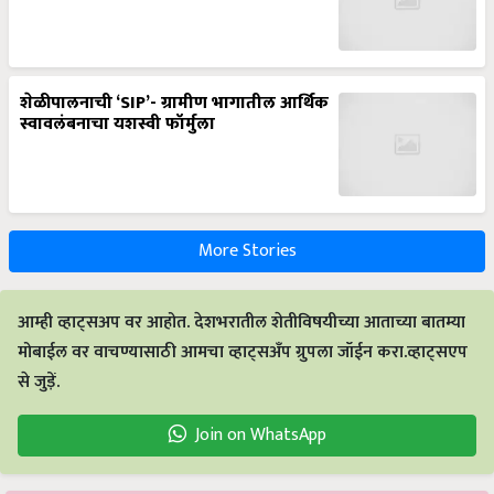
शेळीपालनाची ‘SIP’- ग्रामीण भागातील आर्थिक
स्वावलंबनाचा यशस्वी फॉर्मुला
More Stories
आम्ही व्हाट्सअप वर आहोत. देशभरातील शेतीविषयीच्या आताच्या बातम्या
मोबाईल वर वाचण्यासाठी आमचा व्हाट्सअँप ग्रुपला जॉईन करा.व्हाट्सएप
से जुड़ें.
Join on WhatsApp