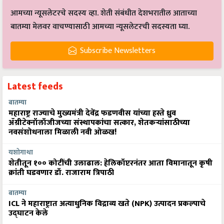
आमच्या न्यूसलेटरचे सदस्य व्हा. शेती संबंधीत देशभरातील आताच्या
बातम्या मेलवर वाचण्यासाठी आमच्या न्यूसलेटरची सदस्यता घ्या.
Subscribe Newsletters
Latest feeds
बातम्या
महाराष्ट्र राज्याचे मुख्यमंत्री देवेंद्र फडणवीस यांच्या हस्ते ध्रुव
ॲग्रीटेक्नॉलॉजीजच्या संस्थापकांचा सत्कार, शेतकऱ्यांसाठीच्या
नवसंशोधनाला मिळाली नवी ओळख!
यशोगाथा
शेतीतून १०० कोटींची उलाढाल: हेलिकॉप्टरनंतर आता विमानातून कृषी
क्रांती घडवणार डॉ. राजाराम त्रिपाठी
बातम्या
ICL ने महाराष्ट्रात अत्याधुनिक विद्राव्य खते (NPK) उत्पादन प्रकल्पाचे
उद्घाटन केले
बातम्या