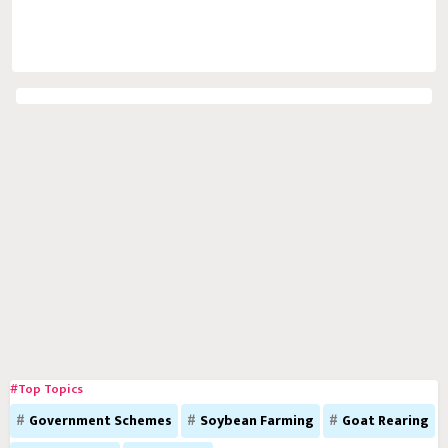
#Top Topics
Government Schemes
Soybean Farming
Goat Rearing
Chili Farming
कृषी प्रक्रिया