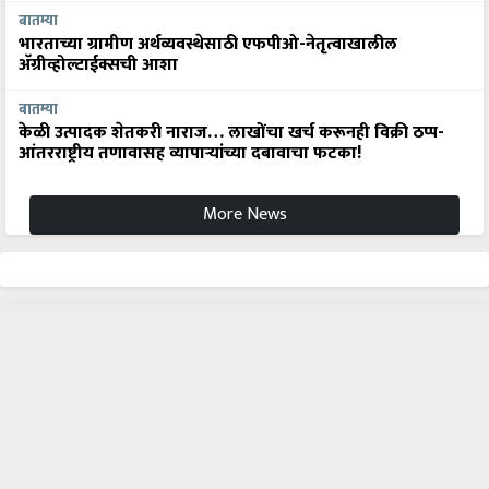
भारताच्या ग्रामीण अर्थव्यवस्थेसाठी एफपीओ-नेतृत्वाखालील
अ‍ॅग्रीव्होल्टाईक्सची आशा
बातम्या
केळी उत्पादक शेतकरी नाराज… लाखोंचा खर्च करूनही विक्री ठप्प-
आंतरराष्ट्रीय तणावासह व्यापाऱ्यांच्या दबावाचा फटका!
More News