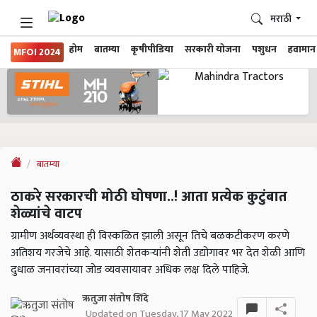
मराठी
होम
बातम्या
कृषीपीडिया
सरकारी योजना
पशुधन
हवामान
MFOI 2024
बातम्या
ठाकरे सरकारची मोठी घोषणा..! आता प्रत्येक कुटुंबात
शेळ्यांचे वाटप
ग्रामीण अर्थव्यवस्था ही विस्कळित झाली असून तिचे बळकटीकरण करणे
अतिशय गरजेचे आहे. यासाठी शेतकऱ्यांनी शेती उद्योगावर भर देत शेळी आणि
दुधाळ जनावरांच्या जोड व्यवसायावर अधिक लक्ष दिले पाहिजे.
ऋतुजा संतोष शिंदे
Updated on Tuesday, 17 May 2022