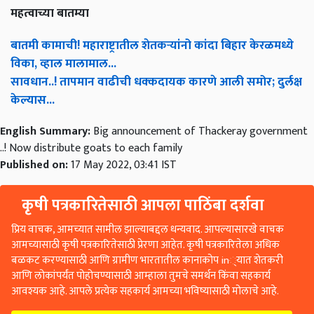
महत्वाच्या बातम्या
बातमी कामाची! महाराष्ट्रातील शेतकऱ्यांनो कांदा बिहार केरळमध्ये
विका, व्हाल मालामाल...
सावधान..! तापमान वाढीची धक्कदायक कारणे आली समोर; दुर्लक्ष
केल्यास...
English Summary:
Big announcement of Thackeray government
..! Now distribute goats to each family
Published on:
17 May 2022, 03:41 IST
कृषी पत्रकारितेसाठी आपला पाठिंबा दर्शवा
प्रिय वाचक, आमच्यात सामील झाल्याबद्दल धन्यवाद. आपल्यासारखे वाचक
आमच्यासाठी कृषी पत्रकारितेसाठी प्रेरणा आहेत. कृषी पत्रकारितेला अधिक
बळकट करण्यासाठी आणि ग्रामीण भारतातील कानाकोप in्यात शेतकरी
आणि लोकांपर्यंत पोहोचण्यासाठी आम्हाला तुमचे समर्थन किंवा सहकार्य
आवश्यक आहे. आपले प्रत्येक सहकार्य आमच्या भविष्यासाठी मोलाचे आहे.