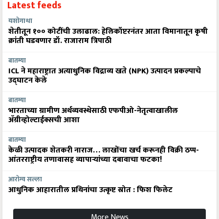
Latest feeds
यशोगाथा
शेतीतून १०० कोटींची उलाढाल: हेलिकॉप्टरनंतर आता विमानातून कृषी
क्रांती घडवणार डॉ. राजाराम त्रिपाठी
बातम्या
ICL ने महाराष्ट्रात अत्याधुनिक विद्राव्य खते (NPK) उत्पादन प्रकल्पाचे
उद्घाटन केले
बातम्या
भारताच्या ग्रामीण अर्थव्यवस्थेसाठी एफपीओ-नेतृत्वाखालील
अ‍ॅग्रीव्होल्टाईक्सची आशा
बातम्या
केळी उत्पादक शेतकरी नाराज… लाखोंचा खर्च करूनही विक्री ठप्प-
आंतरराष्ट्रीय तणावासह व्यापाऱ्यांच्या दबावाचा फटका!
आरोग्य सल्ला
आधुनिक आहारातील प्रथिनांचा उत्कृष्ट स्रोत : फिश फिलेट
More News