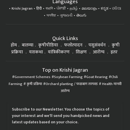
Languages
Krishi Jagran
हिंदी
বাঙালি
ਪੰਜਾਬੀ
தமிழ்
മലയാളം
ಕನ್ನಡ
ଓଡିଆ
অসমীয়া
ગુજરાતી
తెలుగు
Quick Links
होम
बातम्या
कृषीपीडिया
फलोत्पादन
पशुसंवर्धन
कृषी
प्रक्रिया
यशकथा
यांत्रिकीकरण
शिक्षण
आरोग्य
इतर
Top on Krishi Jagran
Government Schemes
Soybean Farming
Goat Rearing
Chili
Farming
कृषी प्रक्रिया
Orchard planting / फळबाग लागवड
Health मानवी
आरोग्य
Subscribe to our Newsletter. You choose the topics of
your interest and we'll send you handpicked news and
latest updates based on your choice.