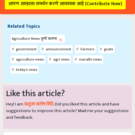
आपण आम्हाला समर्थन करणे आवश्यक आहे (Contribute Now)
Related Topics
Agriculture News कृषी बातम्या
government
announcement
Farmers
goats
agriculture news
agri news
marathi news
today's news
Like this article?
Hey! I am
ऋतुजा संतोष शिंदे
. Did you liked this article and have
suggestions to improve this article?
Mail
me your suggestions
and feedback.