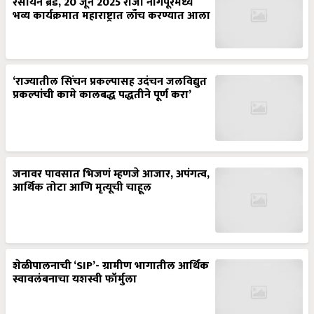
रसायन ब्रँड, 20 जून 2025 रोजी नागपूरमध्ये
भव्य कार्यक्रमात महाराष्ट्रात लाँच करण्यात आला
‘राज्यातील सिंचन प्रकल्पासह उदंचन जलविद्युत
प्रकल्पांची कामे कालबद्ध पद्धतीने पूर्ण करा’
जनावर पावसात भिजणं म्हणजे आजार, अपंगत्व,
आर्थिक तोटा आणि मृत्यूची चाहूल
शेळीपालनाची ‘SIP’- ग्रामीण भागातील आर्थिक
स्वावलंबनाचा यशस्वी फॉर्मुला