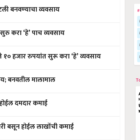
टली बनवण्याचा व्यवसाय
#
ुरु करा ‘हे’ पाच व्यवसाय
ी : घरबसल्या ५ ते १० हजार रुपयांत सुरू करा ‘हे’ व्यवसाय
शेतीसह करा ‘हे’ पशुपालनातील व्यवसाय; बनवतील मालामाल
T
कमी भांडवलात सुरू करा 'हे' व्यवसाय; होईल दमदार कमाई
फक्त 20 हजारात व्यवसाय सुरू करा; घरी बसून होईल लाखोंची कमाई