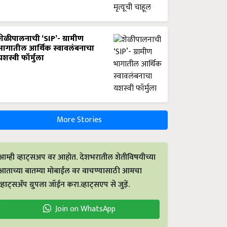
शेळीपालनाची ‘SIP’- ग्रामीण
भागातील आर्थिक स्वावलंबनाचा
यशस्वी फॉर्मुला
More Stories
आम्ही व्हाट्सअप वर आहोत. देशभरातील शेतीविषयीच्या
आताच्या बातम्या मोबाईल वर वाचण्यासाठी आमचा
व्हाट्सअँप ग्रुपला जॉईन करा.व्हाट्सएप से जुड़ें.
Join on WhatsApp