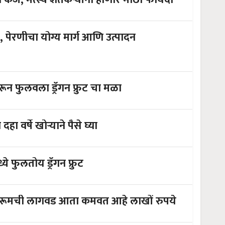
 पेरणीचा योग्य मार्ग आणि उत्पादन
काऱ्याने पारंपरिक शेती करून फुलवला ड्रॅगन फ्रुट चा मळा
फक्त ५० हजाराची गुंतवणूक करा आणि दहा वर्षे खोऱ्याने पैसे घ्या
ंदिया मध्ये फुलतोय ड्रॅगन फ्रुट
मशरूमची लागवड आता कमवत आहे लाखों रुपये