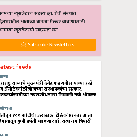
आमच्या न्यूसलेटरचे सदस्य व्हा. शेती संबंधीत
देशभरातील आताच्या बातम्या मेलवर वाचण्यासाठी
आमच्या न्यूसलेटरची सदस्यता घ्या.
Subscribe Newsletters
Latest feeds
ातम्या
हाराष्ट्र राज्याचे मुख्यमंत्री देवेंद्र फडणवीस यांच्या हस्ते
्रुव ॲग्रीटेक्नॉलॉजीजच्या संस्थापकांचा सत्कार,
ेतकऱ्यांसाठीच्या नवसंशोधनाला मिळाली नवी ओळख!
शोगाथा
ेतीतून १०० कोटींची उलाढाल: हेलिकॉप्टरनंतर आता
िमानातून कृषी क्रांती घडवणार डॉ. राजाराम त्रिपाठी
ातम्या