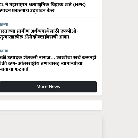
CL ने महाराष्ट्रात अत्याधुनिक विद्राव्य खते (NPK)
त्पादन प्रकल्पाचे उद्घाटन केले
ातम्या
ारताच्या ग्रामीण अर्थव्यवस्थेसाठी एफपीओ-
ेतृत्वाखालील अ‍ॅग्रीव्होल्टाईक्सची आशा
ातम्या
ेळी उत्पादक शेतकरी नाराज… लाखोंचा खर्च करूनही
िक्री ठप्प- आंतरराष्ट्रीय तणावासह व्यापाऱ्यांच्या
बावाचा फटका!
More News