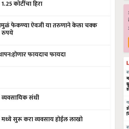
ल शेतकर्‍याला सापडला 1.25 कोटींचा हिरा
केला चक्क
 रुपये
स्थापन:होणार फायदाच फायदा
ब
म
ध
श
ल व्यवसायिक संधी
य
श
व
 मध्ये सुरू करा व्यवसाय होईल लाखो
ब