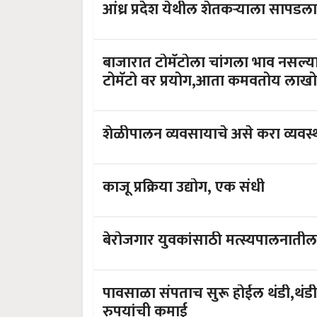
आंध्र प्रदेश येथी
बाजारात टोमॅटोला चांगला भाव नसल्यामुळं फेकण्या ऐवजी या तरुणाने 
टोमॅटो वर प्रयोग,आता कमवतोय लाखो
शेळीपालन व्यवसायाचे असे करा व्यव
काजू प्रक्रिया उद्योग, एक संधी
बेरोजगार युवकांसाठी मत्स्यपालनाती
पावसाळा संपताच सुरू होईल थंडी,थंडी
रुपयांची कमाई