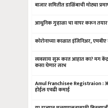
बाजार समितीत डाळिंबाची मोठ्या प्
आधुनिक गुऱ्हाळा चा वापर करून तयार क
व्यवसाय सुरू करत आहात का? मग केंद्
कसा घेणार लाभ
Amul Franchisee Registraion : अम
होईल एवढी कमाई
या राज्यात मत्स्यपालनासाठी बिनव्याजी