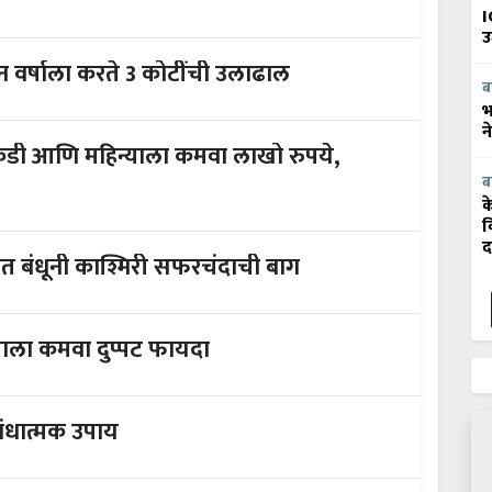
I
उ
रोपे विकून वर्षाला करते 3 कोटींची उलाढाल
ब
भ
न
कडी आणि महिन्याला कमवा लाखो रुपये,
ब
क
व
द
त बंधूनी काश्मिरी सफरचंदाची बाग
्याला कमवा दुप्पट फायदा
िबंधात्मक उपाय