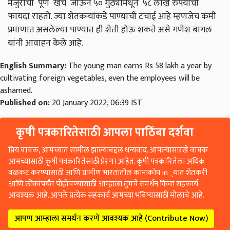
मजुरांचा पूर्ण खर्च जाऊन ५० गुंठ्यामधून ५८ लाख रुपयांचा
फायदा राहतो. ज्या शेतकऱ्यांकडे पाण्याची टंचाई आहे म्हणजेच कमी
प्रमाणात असलेल्या पाण्यात ही शेती होऊ शकते असे गणेश बागल
यांनी आवाहन केले आहे.
English Summary:
The young man earns Rs 58 lakh a year by
cultivating foreign vegetables, even the employees will be
ashamed.
Published on:
20 January 2022, 06:39 IST
कृषी पत्रकारितेसाठी आपला पाठिंबा दर्शवा
प्रिय वाचक, आमच्यात सामील झाल्याबद्दल धन्यवाद. आपल्यासारखे वाचक
आमच्यासाठी कृषी पत्रकारितेसाठी प्रेरणा आहेत. कृषी पत्रकारितेला अधिक
बळकट करण्यासाठी आणि ग्रामीण भारतातील कानाकोप in्यात शेतकरी
आणि लोकांपर्यंत पोहोचण्यासाठी आम्हाला तुमचे समर्थन किंवा सहकार्य
आवश्यक आहे. आपले प्रत्येक सहकार्य आमच्या भविष्यासाठी मोलाचे आहे.
आपण आम्हाला समर्थन करणे आवश्यक आहे (Contribute Now)