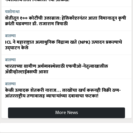
यशोगाथा
शेतीतून १०० कोटींची उलाढाल: हेलिकॉप्टरनंतर आता विमानातून कृषी
क्रांती घडवणार डॉ. राजाराम त्रिपाठी
बातम्या
ICL ने महाराष्ट्रात अत्याधुनिक विद्राव्य खते (NPK) उत्पादन प्रकल्पाचे
उद्घाटन केले
बातम्या
भारताच्या ग्रामीण अर्थव्यवस्थेसाठी एफपीओ-नेतृत्वाखालील
अ‍ॅग्रीव्होल्टाईक्सची आशा
बातम्या
केळी उत्पादक शेतकरी नाराज… लाखोंचा खर्च करूनही विक्री ठप्प-
आंतरराष्ट्रीय तणावासह व्यापाऱ्यांच्या दबावाचा फटका!
More News