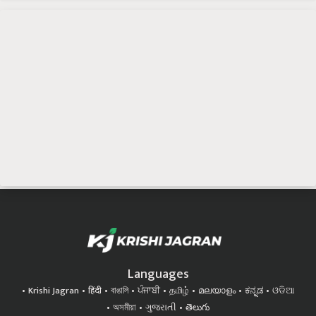
Languages
Krishi Jagran
हिंदी
বাঙালি
ਪੰਜਾਬੀ
தமிழ்
മലയാളം
ಕನ್ನಡ
ଓଡିଆ
অসমীয়া
ગુજરાતી
తెలుగు