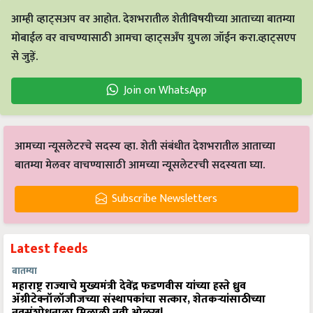
आम्ही व्हाट्सअप वर आहोत. देशभरातील शेतीविषयीच्या आताच्या बातम्या
मोबाईल वर वाचण्यासाठी आमचा व्हाट्सअँप ग्रुपला जॉईन करा.व्हाट्सएप
से जुड़ें.
Join on WhatsApp
आमच्या न्यूसलेटरचे सदस्य व्हा. शेती संबंधीत देशभरातील आताच्या
बातम्या मेलवर वाचण्यासाठी आमच्या न्यूसलेटरची सदस्यता घ्या.
Subscribe Newsletters
Latest feeds
बातम्या
महाराष्ट्र राज्याचे मुख्यमंत्री देवेंद्र फडणवीस यांच्या हस्ते ध्रुव
ॲग्रीटेक्नॉलॉजीजच्या संस्थापकांचा सत्कार, शेतकऱ्यांसाठीच्या
नवसंशोधनाला मिळाली नवी ओळख!