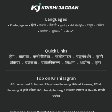
Languages
Krishi Jagran
हिंदी
বাঙালি
ਪੰਜਾਬੀ
தமிழ்
മലയാളം
ಕನ್ನಡ
ଓଡିଆ
অসমীয়া
ગુજરાતી
తెలుగు
Quick Links
होम
बातम्या
कृषीपीडिया
फलोत्पादन
पशुसंवर्धन
कृषी
प्रक्रिया
यशकथा
यांत्रिकीकरण
शिक्षण
आरोग्य
इतर
Top on Krishi Jagran
Government Schemes
Soybean Farming
Goat Rearing
Chili
Farming
कृषी प्रक्रिया
Orchard planting / फळबाग लागवड
Health मानवी
आरोग्य