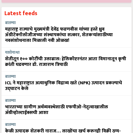
Latest feeds
बातम्या
महाराष्ट्र राज्याचे मुख्यमंत्री देवेंद्र फडणवीस यांच्या हस्ते ध्रुव
ॲग्रीटेक्नॉलॉजीजच्या संस्थापकांचा सत्कार, शेतकऱ्यांसाठीच्या
नवसंशोधनाला मिळाली नवी ओळख!
यशोगाथा
शेतीतून १०० कोटींची उलाढाल: हेलिकॉप्टरनंतर आता विमानातून कृषी
क्रांती घडवणार डॉ. राजाराम त्रिपाठी
बातम्या
ICL ने महाराष्ट्रात अत्याधुनिक विद्राव्य खते (NPK) उत्पादन प्रकल्पाचे
उद्घाटन केले
बातम्या
भारताच्या ग्रामीण अर्थव्यवस्थेसाठी एफपीओ-नेतृत्वाखालील
अ‍ॅग्रीव्होल्टाईक्सची आशा
बातम्या
केळी उत्पादक शेतकरी नाराज… लाखोंचा खर्च करूनही विक्री ठप्प-