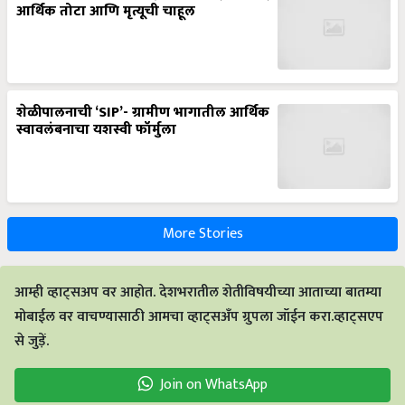
आर्थिक तोटा आणि मृत्यूची चाहूल
शेळीपालनाची ‘SIP’- ग्रामीण भागातील आर्थिक
स्वावलंबनाचा यशस्वी फॉर्मुला
More Stories
आम्ही व्हाट्सअप वर आहोत. देशभरातील शेतीविषयीच्या आताच्या बातम्या
मोबाईल वर वाचण्यासाठी आमचा व्हाट्सअँप ग्रुपला जॉईन करा.व्हाट्सएप
से जुड़ें.
Join on WhatsApp