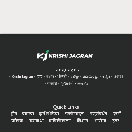
Languages
Krishi Jagran
हिंदी
বাঙালি
ਪੰਜਾਬੀ
தமிழ்
മലയാളം
ಕನ್ನಡ
ଓଡିଆ
অসমীয়া
ગુજરાતી
తెలుగు
Quick Links
होम
बातम्या
कृषीपीडिया
फलोत्पादन
पशुसंवर्धन
कृषी
प्रक्रिया
यशकथा
यांत्रिकीकरण
शिक्षण
आरोग्य
इतर