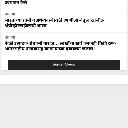
उद्घाटन केले
बातम्या
भारताच्या ग्रामीण अर्थव्यवस्थेसाठी एफपीओ-नेतृत्वाखालील
अ‍ॅग्रीव्होल्टाईक्सची आशा
बातम्या
केळी उत्पादक शेतकरी नाराज… लाखोंचा खर्च करूनही विक्री ठप्प-
आंतरराष्ट्रीय तणावासह व्यापाऱ्यांच्या दबावाचा फटका!
More News