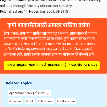
English Summary:
A distinct identity of Beed district, earning
millions through the day silk cocoon industry
Published on:
14 November 2021, 09:29 IST
कृषी पत्रकारितेसाठी आपला पाठिंबा दर्शवा
प्रिय वाचक, आमच्यात सामील झाल्याबद्दल धन्यवाद. आपल्यासारखे वाचक
आमच्यासाठी कृषी पत्रकारितेसाठी प्रेरणा आहेत. कृषी पत्रकारितेला अधिक
बळकट करण्यासाठी आणि ग्रामीण भारतातील कानाकोप in्यात शेतकरी
आणि लोकांपर्यंत पोहोचण्यासाठी आम्हाला तुमचे समर्थन किंवा सहकार्य
आवश्यक आहे. आपले प्रत्येक सहकार्य आमच्या भविष्यासाठी मोलाचे आहे.
आपण आम्हाला समर्थन करणे आवश्यक आहे (Contribute Now)
Related Topics
Agriculture News कृषी बातम्या
farmer
silk
business
silk cocoon