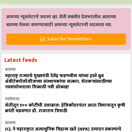
आमच्या न्यूसलेटरचे सदस्य व्हा. शेती संबंधीत देशभरातील आताच्या
बातम्या मेलवर वाचण्यासाठी आमच्या न्यूसलेटरची सदस्यता घ्या.
Subscribe Newsletters
Latest feeds
बातम्या
महाराष्ट्र राज्याचे मुख्यमंत्री देवेंद्र फडणवीस यांच्या हस्ते ध्रुव
ॲग्रीटेक्नॉलॉजीजच्या संस्थापकांचा सत्कार, शेतकऱ्यांसाठीच्या
नवसंशोधनाला मिळाली नवी ओळख!
यशोगाथा
शेतीतून १०० कोटींची उलाढाल: हेलिकॉप्टरनंतर आता विमानातून कृषी
क्रांती घडवणार डॉ. राजाराम त्रिपाठी
बातम्या
ICL ने महाराष्ट्रात अत्याधुनिक विद्राव्य खते (NPK) उत्पादन प्रकल्पाचे