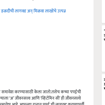
रा हळदीची लागवड अन् मिळवा लाखोंचे उत्पन्न
े समावेश करण्यासाठी केला जातो.तसेच कच्चा पपईची
ला ‘अ’ जीवनसत्त्व आणि ‘व्हिटॅमिन सी’ ही जीवनसत्त्वे
 समावेश आहे. आपल्या रानात पपई ची लागवड करण्यापूर्वी