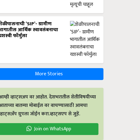
शेळीपालनाची ‘SIP’- ग्रामीण
भागातील आर्थिक स्वावलंबनाचा
यशस्वी फॉर्मुला
More Stories
आम्ही व्हाट्सअप वर आहोत. देशभरातील शेतीविषयीच्या
आताच्या बातम्या मोबाईल वर वाचण्यासाठी आमचा
व्हाट्सअँप ग्रुपला जॉईन करा.व्हाट्सएप से जुड़ें.
Join on WhatsApp