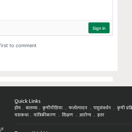
Quick Links
होम
बातम्या
कृषीपीडिया
फलोत्पादन
पशुसंवर्धन
कृषी प्रक
यशकथा
यांत्रिकीकरण
शिक्षण
आरोग्य
इतर
್ನಡ
Top on Krishi Jagran