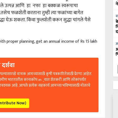
ेले उत्पन्न आणि हा नफा हा बक्कळ स्वरूपाचा
न
तसेच फळशेती करताना तुम्ही त्या फळांच्या बागेत
ब
्धा घेऊ शकता. किंवा फुलशेती करून सुद्धा चांगले पैसे
क
व
द
with proper planning, get an annual income of Rs 15 lakh
आ
आ
फ
 दर्शवा
ल्यासारखे वाचक आमच्यासाठी कृषी पत्रकारितेसाठी प्रेरणा आहेत.
रामीण भारतातील कानाकोप in्यात शेतकरी आणि लोकांपर्यंत
आवश्यक आहे. आपले प्रत्येक सहकार्य आमच्या भविष्यासाठी मोलाचे
ontribute Now)