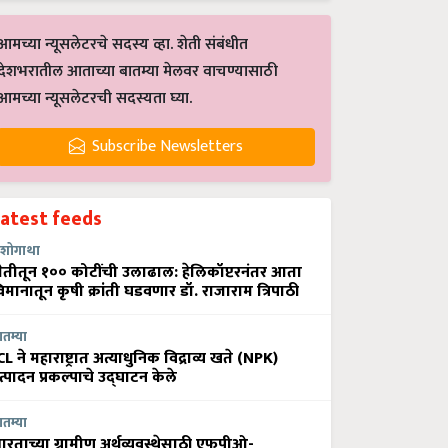
आमच्या न्यूसलेटरचे सदस्य व्हा. शेती संबंधीत
देशभरातील आताच्या बातम्या मेलवर वाचण्यासाठी
आमच्या न्यूसलेटरची सदस्यता घ्या.
Subscribe Newsletters
Latest feeds
शोगाथा
ेतीतून १०० कोटींची उलाढाल: हेलिकॉप्टरनंतर आता
िमानातून कृषी क्रांती घडवणार डॉ. राजाराम त्रिपाठी
ातम्या
CL ने महाराष्ट्रात अत्याधुनिक विद्राव्य खते (NPK)
त्पादन प्रकल्पाचे उद्घाटन केले
ातम्या
ारताच्या ग्रामीण अर्थव्यवस्थेसाठी एफपीओ-