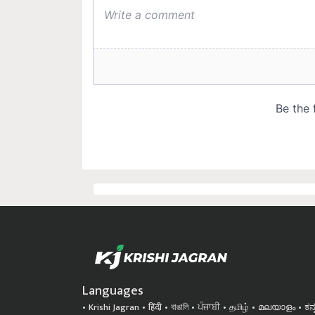
Languages
Krishi Jagran
हिंदी
বাঙালি
ਪੰਜਾਬੀ
தமிழ்
മലയാളം
ಕನ