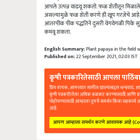
आपले उत्पन्न वाढवू शकतो. फळ शेतीतून मिळाल
असल्यामुळे फळ शेती करणे ही खूप गरजेचे आहे.
आंतरपीक पीक पद्धतिने दुसरी वेगवेगळी पिके सुद
कमवू शकता.
English Summary:
Plant papaya in the field 
Published on:
22 September 2021, 02:03 IST
कृषी पत्रकारितेसाठी आपला पाठिंबा
प्रिय वाचक, आमच्यात सामील झाल्याबद्दल धन्यवाद. आप
कृषी पत्रकारितेला अधिक बळकट करण्यासाठी आणि ग्
पोहोचण्यासाठी आम्हाला तुमचे समर्थन किंवा सहकार्य 
आहे.
आपण आम्हाला समर्थन करणे आवश्यक आहे (C