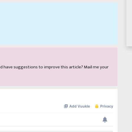
 and have suggestions to improve this article?
Mail
me your