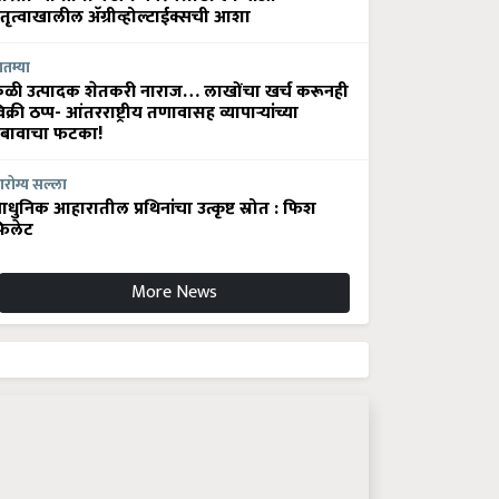
ेतृत्वाखालील अ‍ॅग्रीव्होल्टाईक्सची आशा
ातम्या
ेळी उत्पादक शेतकरी नाराज… लाखोंचा खर्च करूनही
िक्री ठप्प- आंतरराष्ट्रीय तणावासह व्यापाऱ्यांच्या
बावाचा फटका!
रोग्य सल्ला
धुनिक आहारातील प्रथिनांचा उत्कृष्ट स्रोत : फिश
िलेट
More News