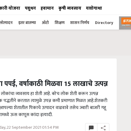
कारी योजना
पशुधन
हवामान
कृषी व्यवसाय
यशोगाथा
ोत्पादन
इतर बातम्या
ऑटो
शिक्षण
शासन निर्णय
Directory
 पपई, वर्षाकाठी मिळवा 15 लाखाचे उत्पन्न
लोकांचा व्यवसाय हा शेती आहे. बरेच लोक शेती करून उत्पन्न
पद्धतीने करतात त्यामुळे उपन्न कमी प्रमाणात मिळत आहे.शेतकरी
न आपल्या शेतातील पिकाचे उत्पादन वाढवावे तसेच ज्वारी बाजरी गहू
यामध्ये ऊस कापूस कांदा इत्यादी.
ay, 22 September 2021 01:54 PM