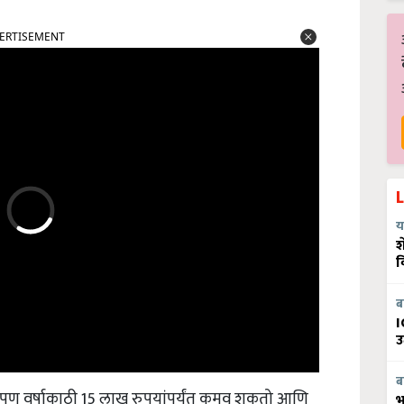
ERTISEMENT
य
श
व
ब
I
उ
ब
पण वर्षाकाठी 15 लाख रुपयांपर्यंत कमवू शकतो आणि
भ