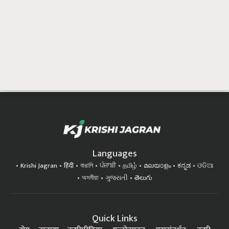
Languages
Krishi Jagran
हिंदी
বাঙালি
ਪੰਜਾਬੀ
தமிழ்
മലയാളം
ಕನ್ನಡ
ଓଡିଆ
অসমীয়া
ગુજરાતી
తెలుగు
Quick Links