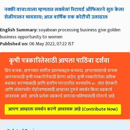
नक्की
वाचा
:
याला
म्हणतात
सक्सेस
!
रिटायर्ड
ऑफिसरने
सुरु
केला
शेळीपालन
व्यवसाय
;
आज
वार्षिक
एक
कोटींची
उलाढाल
English Summary:
soyabean processing business give golden
business opportunity to women
Published on:
06 May 2022, 07:22 IST
कृषी पत्रकारितेसाठी आपला पाठिंबा दर्शवा
प्रिय वाचक, आमच्यात सामील झाल्याबद्दल धन्यवाद. आपल्यासारखे वाचक
आमच्यासाठी कृषी पत्रकारितेसाठी प्रेरणा आहेत. कृषी पत्रकारितेला अधिक
बळकट करण्यासाठी आणि ग्रामीण भारतातील कानाकोप in्यात शेतकरी
आणि लोकांपर्यंत पोहोचण्यासाठी आम्हाला तुमचे समर्थन किंवा सहकार्य
आवश्यक आहे. आपले प्रत्येक सहकार्य आमच्या भविष्यासाठी मोलाचे आहे.
आपण आम्हाला समर्थन करणे आवश्यक आहे (Contribute Now)