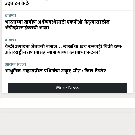
उद्घाटन केले
बातम्या
भारताच्या ग्रामीण अर्थव्यवस्थेसाठी एफपीओ-नेतृत्वाखालील
अ‍ॅग्रीव्होल्टाईक्सची आशा
बातम्या
केळी उत्पादक शेतकरी नाराज… लाखोंचा खर्च करूनही विक्री ठप्प-
आंतरराष्ट्रीय तणावासह व्यापाऱ्यांच्या दबावाचा फटका!
आरोग्य सल्ला
आधुनिक आहारातील प्रथिनांचा उत्कृष्ट स्रोत : फिश फिलेट
More News