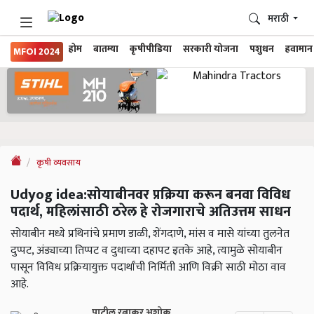
मराठी
होम
बातम्या
कृषीपीडिया
सरकारी योजना
पशुधन
हवामान
MFOI 2024
कृषी व्यवसाय
Udyog idea:सोयाबीनवर प्रक्रिया करून बनवा विविध
पदार्थ, महिलांसाठी ठरेल हे रोजगाराचे अतिउत्तम साधन
सोयाबीन मध्ये प्रथिनांचे प्रमाण डाळी, शेंगदाणे, मांस व मासे यांच्या तुलनेत
दुप्पट, अंड्याच्या तिप्पट व दुधाच्या दहापट इतके आहे, त्यामुळे सोयाबीन
पासून विविध प्रक्रियायुक्त पदार्थांची निर्मिती आणि विक्री साठी मोठा वाव
आहे.
पाटील रत्नाकर अशोक