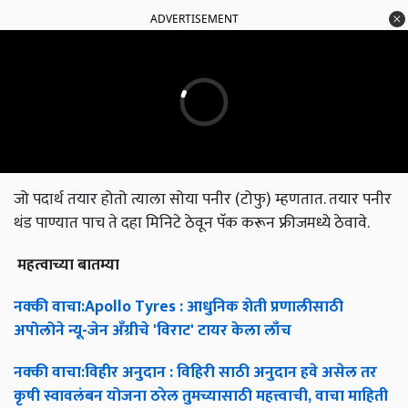
ADVERTISEMENT
जो पदार्थ तयार होतो त्याला सोया पनीर (टोफु) म्हणतात. तयार पनीर
थंड पाण्यात पाच ते दहा मिनिटे ठेवून पॅक करून फ्रीजमध्ये ठेवावे.
महत्वाच्या
बातम्या
नक्की
वाचा
:Apollo Tyres :
आधुनिक
शेती
प्रणालीसाठी
अपोलोने
न्यू
-
जेन
अँग्रीचे
'
विराट
'
टायर
केला
लाँच
नक्की
वाचा
:
विहीर
अनुदान
:
विहिरी
साठी
अनुदान
हवे
असेल
तर
कृषी
स्वावलंबन
योजना
ठरेल
तुमच्यासाठी
महत्त्वाची
,
वाचा
माहिती