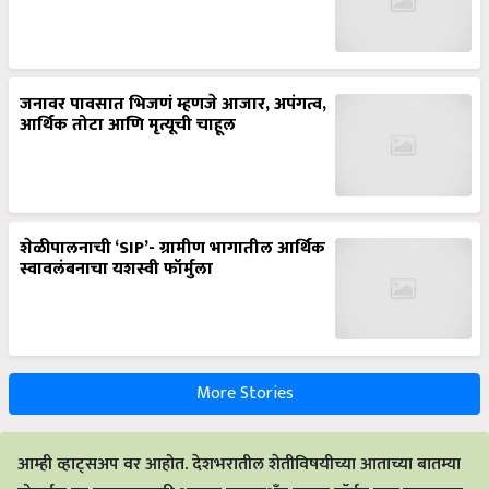
जनावर पावसात भिजणं म्हणजे आजार, अपंगत्व,
आर्थिक तोटा आणि मृत्यूची चाहूल
शेळीपालनाची ‘SIP’- ग्रामीण भागातील आर्थिक
स्वावलंबनाचा यशस्वी फॉर्मुला
More Stories
आम्ही व्हाट्सअप वर आहोत. देशभरातील शेतीविषयीच्या आताच्या बातम्या