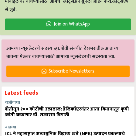
मोबाईल वर वाचण्यासाठी आमचा व्हाट्सअँप ग्रुपला जॉईन करा.व्हाट्सएप
से जुड़ें.
Join on WhatsApp
आमच्या न्यूसलेटरचे सदस्य व्हा. शेती संबंधीत देशभरातील आताच्या
बातम्या मेलवर वाचण्यासाठी आमच्या न्यूसलेटरची सदस्यता घ्या.
Subscribe Newsletters
Latest feeds
यशोगाथा
शेतीतून १०० कोटींची उलाढाल: हेलिकॉप्टरनंतर आता विमानातून कृषी
क्रांती घडवणार डॉ. राजाराम त्रिपाठी
बातम्या
ICL ने महाराष्ट्रात अत्याधुनिक विद्राव्य खते (NPK) उत्पादन प्रकल्पाचे