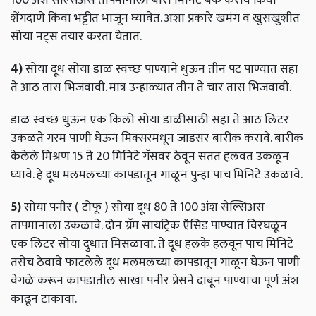
शेंगदाणे किंवा भट्टीत भाजून घ्यावेत. अशा प्रकारे खमंग व खुसखुशीत
सोया नट्स तयार करता येतात.
4)
सोया दूध सोया डाळ स्वच्छ पाण्याने धुऊन तीन पट पाण्यात सहा
ते आठ तास भिजवावी. मात्र उन्हाळ्यात तीन ते चार तास भिजवावी.
डाळ स्वच्छ धुऊन एक किलो सोया डाळीसाठी सहा ते आठ लिटर
उकळते गरम पाणी घेऊन मिक्सरमधून जाडसर बारीक करावे. बारीक
केलेले मिश्रण 15 ते 20 मिनिटे गॅसवर ठेवून सतत हलवत उकळून
घ्यावे. हे दूध मलमलच्या कापडातून गाळून पुन्हा पाच मिनिटे उकळावे.
5)
सोया पनीर ( टोफू ) सोया दूध 80 ते 100 अंश सेल्सिअस
तापमानाला उकळावे. दोन ग्रॅम सायट्रिक ऍसिड पाण्यात विरघळून
एक लिटर सोया दुधात मिसळावा. ते दूध हलके हलवून पाच मिनिटे
तसेच ठेवावे फाटलेले दूध मलमलच्या कापडातून गाळून घेऊन पाणी
वेगळे करून कापडातील साखा पनीर प्रेसने दाबून पाण्याचा पूर्ण अंश
काढून टाकावा.