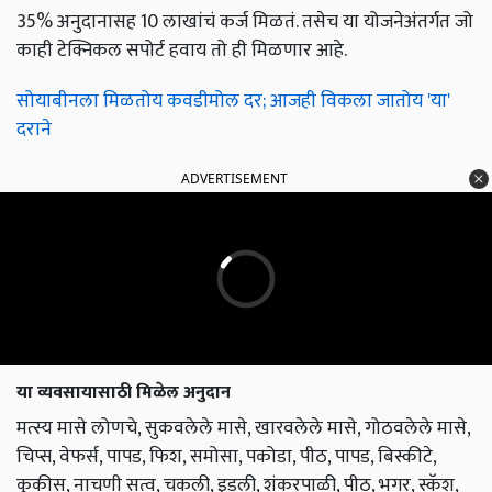
35% अनुदानासह 10 लाखांचं कर्ज मिळतं. तसेच या योजनेअंतर्गत जो
काही टेक्निकल सपोर्ट हवाय तो ही मिळणार आहे.
सोयाबीनला मिळतोय कवडीमोल दर; आजही विकला जातोय 'या'
दराने
ADVERTISEMENT
या व्यवसायासाठी मिळेल अनुदान
मत्स्य मासे लोणचे, सुकवलेले मासे, खारवलेले मासे, गोठवलेले मासे,
चिप्स, वेफर्स, पापड, फिश, समोसा, पकोडा, पीठ, पापड, बिस्कीटे,
कुकीस, नाचणी सत्व, चकली, इडली, शंकरपाळी, पीठ, भगर, स्कॅश,