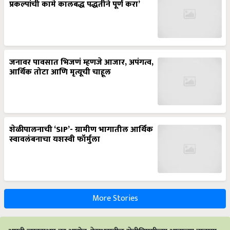
प्रकल्पांची कामे कालबद्ध पद्धतीने पूर्ण करा’
जनावर पावसात भिजणं म्हणजे आजार, अपंगत्व,
आर्थिक तोटा आणि मृत्यूची चाहूल
शेळीपालनाची ‘SIP’- ग्रामीण भागातील आर्थिक
स्वावलंबनाचा यशस्वी फॉर्मुला
More Stories