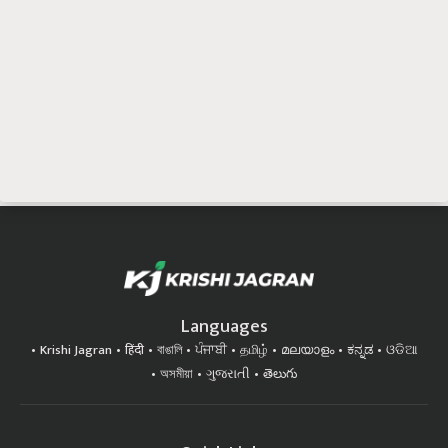
Languages
Krishi Jagran
हिंदी
বাঙালি
ਪੰਜਾਬੀ
தமிழ்
മലയാളം
ಕನ್ನಡ
ଓଡିଆ
অসমীয়া
ગુજરાતી
తెలుగు