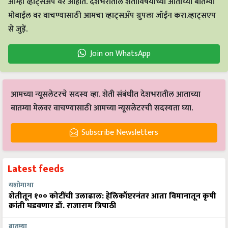
आम्ही व्हाट्सअप वर आहोत. देशभरातील शेतीविषयीच्या आताच्या बातम्या
मोबाईल वर वाचण्यासाठी आमचा व्हाट्सअँप ग्रुपला जॉईन करा.व्हाट्सएप
से जुड़ें.
Join on WhatsApp
आमच्या न्यूसलेटरचे सदस्य व्हा. शेती संबंधीत देशभरातील आताच्या
बातम्या मेलवर वाचण्यासाठी आमच्या न्यूसलेटरची सदस्यता घ्या.
Subscribe Newsletters
Latest feeds
यशोगाथा
शेतीतून १०० कोटींची उलाढाल: हेलिकॉप्टरनंतर आता विमानातून कृषी
क्रांती घडवणार डॉ. राजाराम त्रिपाठी
बातम्या