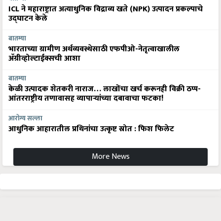
ICL ने महाराष्ट्रात अत्याधुनिक विद्राव्य खते (NPK) उत्पादन प्रकल्पाचे
उद्घाटन केले
बातम्या
भारताच्या ग्रामीण अर्थव्यवस्थेसाठी एफपीओ-नेतृत्वाखालील
अ‍ॅग्रीव्होल्टाईक्सची आशा
बातम्या
केळी उत्पादक शेतकरी नाराज… लाखोंचा खर्च करूनही विक्री ठप्प-
आंतरराष्ट्रीय तणावासह व्यापाऱ्यांच्या दबावाचा फटका!
आरोग्य सल्ला
आधुनिक आहारातील प्रथिनांचा उत्कृष्ट स्रोत : फिश फिलेट
More News