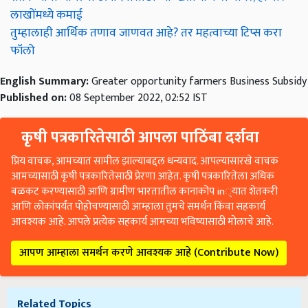
लाखोंमध्ये कमाई
तुम्हालाही आर्थिक तणाव जाणवत आहे? तर महत्वाच्या टिप्स करा
फॉलो
English Summary:
Greater opportunity farmers Business Subsidy
Published on:
08 September 2022, 02:52 IST
कृषी पत्रकारितेसाठी आपला पाठिंबा दर्शवा
प्रिय वाचक, आमच्यात सामील झाल्याबद्दल धन्यवाद. आपल्यासारखे वाचक
आमच्यासाठी कृषी पत्रकारितेसाठी प्रेरणा आहेत. कृषी पत्रकारितेला अधिक
बळकट करण्यासाठी आणि ग्रामीण भारतातील कानाकोप in्यात शेतकरी
आणि लोकांपर्यंत पोहोचण्यासाठी आम्हाला तुमचे समर्थन किंवा सहकार्य
आवश्यक आहे. आपले प्रत्येक सहकार्य आमच्या भविष्यासाठी मोलाचे आहे.
आपण आम्हाला समर्थन करणे आवश्यक आहे (Contribute Now)
Related Topics