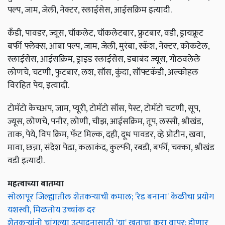
पल्प, जाम, जेली, नेक्टर, स्लाईसेस, आईसक्रिम इत्यादी.
कँडी, पावडर, ज्यूस, चॉकलेट, चॉकलेटबार, फ्रुटबार, वडी, ड्रायफ्रूट
बर्फी फ्लेक्स, आंबा पल्प, जाम, जेली, मुरंबा, स्कॅश, नेक्टर, कोकटेल,
स्लाईसेस, आईसक्रिम, ड्राइड स्लाईसेस, डबाबंद ज्यूस, गोठवलेले
लोणचे, चटणी, फुटबार, लश, सॉस, कुंदा, सॉफ्टकॅडी, अल्कोहल
विरहित पेय, इत्यादी.
टोमॅटो केचअप, जाम, प्यूरी, टोमॅटो सॉस, पेस्ट, टोमॅटो चटणी, सूप,
ज्यूस, लोणचे, पनीर, लोणी, चीझ, आईसक्रिम, तूप, लस्सी, श्रीखंड,
ताक, पेये, विप क्रिम, फॅट मिल्क, दही, दूध पावडर, व्हे प्रोटीन, खवा,
मावा, छन्ना, संदेश पेढा, कलाकंद, कुल्फी, रबडी, बर्फी, चक्का, श्रीखंड
वडी इत्यादी.
महत्वाच्या बातम्या
सोलापूर जिल्ह्यातील शेतकऱ्याची कमाल; 'रेड बनाना' केळीचा प्रयोग
यशस्वी, मिळतोय उच्चांक दर
शेतकऱ्यांनो चांगल्या उत्पादनासाठी 'या' खताचा करा वापर; होणार