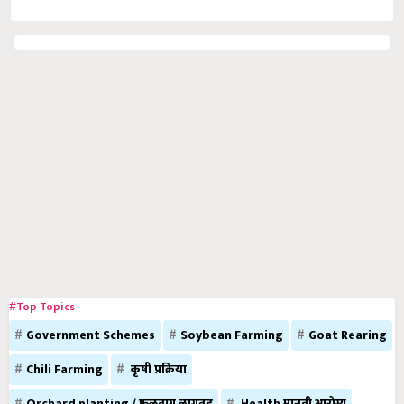
#Top Topics
Government Schemes
Soybean Farming
Goat Rearing
Chili Farming
कृषी प्रक्रिया
Orchard planting / फळबाग लागवड
Health मानवी आरोग्य