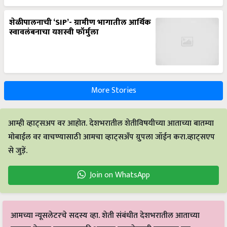
शेळीपालनाची ‘SIP’- ग्रामीण भागातील आर्थिक
स्वावलंबनाचा यशस्वी फॉर्मुला
More Stories
आम्ही व्हाट्सअप वर आहोत. देशभरातील शेतीविषयीच्या आताच्या बातम्या
मोबाईल वर वाचण्यासाठी आमचा व्हाट्सअँप ग्रुपला जॉईन करा.व्हाट्सएप
से जुड़ें.
Join on WhatsApp
आमच्या न्यूसलेटरचे सदस्य व्हा. शेती संबंधीत देशभरातील आताच्या
बातम्या मेलवर वाचण्यासाठी आमच्या न्यूसलेटरची सदस्यता घ्या.