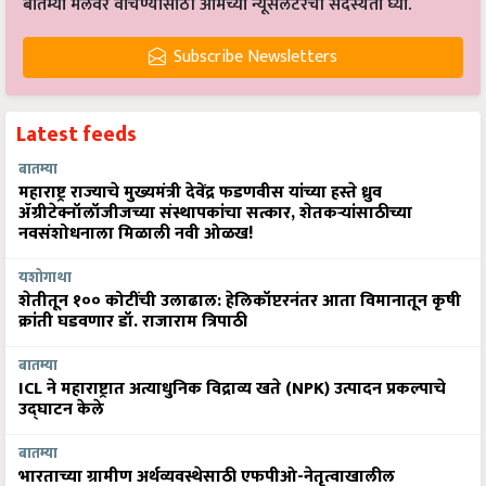
Subscribe Newsletters
Latest feeds
बातम्या
महाराष्ट्र राज्याचे मुख्यमंत्री देवेंद्र फडणवीस यांच्या हस्ते ध्रुव
ॲग्रीटेक्नॉलॉजीजच्या संस्थापकांचा सत्कार, शेतकऱ्यांसाठीच्या
नवसंशोधनाला मिळाली नवी ओळख!
यशोगाथा
शेतीतून १०० कोटींची उलाढाल: हेलिकॉप्टरनंतर आता विमानातून कृषी
क्रांती घडवणार डॉ. राजाराम त्रिपाठी
बातम्या
ICL ने महाराष्ट्रात अत्याधुनिक विद्राव्य खते (NPK) उत्पादन प्रकल्पाचे
उद्घाटन केले
बातम्या
भारताच्या ग्रामीण अर्थव्यवस्थेसाठी एफपीओ-नेतृत्वाखालील
अ‍ॅग्रीव्होल्टाईक्सची आशा