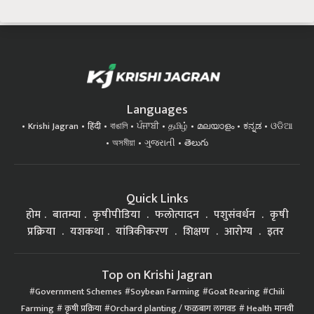
Languages
Krishi Jagran
हिंदी
বাঙালি
ਪੰਜਾਬੀ
தமிழ்
മലയാളം
ಕನ್ನಡ
ଓଡିଆ
অসমীয়া
ગુજરાતી
తెలుగు
Quick Links
होम
बातम्या
कृषीपीडिया
फलोत्पादन
पशुसंवर्धन
कृषी
प्रक्रिया
यशकथा
यांत्रिकीकरण
शिक्षण
आरोग्य
इतर
Top on Krishi Jagran
Government Schemes
Soybean Farming
Goat Rearing
Chili
Farming
कृषी प्रक्रिया
Orchard planting / फळबाग लागवड
Health मानवी
आरोग्य