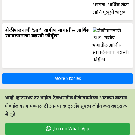
शेळीपालनाची ‘SIP’- ग्रामीण भागातील आर्थिक
स्वावलंबनाचा यशस्वी फॉर्मुला
More Stories
आम्ही व्हाट्सअप वर आहोत. देशभरातील शेतीविषयीच्या आताच्या बातम्या
मोबाईल वर वाचण्यासाठी आमचा व्हाट्सअँप ग्रुपला जॉईन करा.व्हाट्सएप
से जुड़ें.
Join on WhatsApp