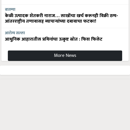
बातम्या
केळी उत्पादक शेतकरी नाराज… लाखोंचा खर्च करूनही विक्री ठप्प-
आंतरराष्ट्रीय तणावासह व्यापाऱ्यांच्या दबावाचा फटका!
आरोग्य सल्ला
आधुनिक आहारातील प्रथिनांचा उत्कृष्ट स्रोत : फिश फिलेट
More News