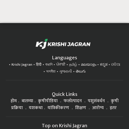
Languages
Krishi Jagran
हिंदी
বাঙালি
ਪੰਜਾਬੀ
தமிழ்
മലയാളം
ಕನ್ನಡ
ଓଡିଆ
অসমীয়া
ગુજરાતી
తెలుగు
Quick Links
होम
बातम्या
कृषीपीडिया
फलोत्पादन
पशुसंवर्धन
कृषी
प्रक्रिया
यशकथा
यांत्रिकीकरण
शिक्षण
आरोग्य
इतर
Top on Krishi Jagran