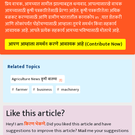
प्रिय वाचक, आमच्यात सामील झाल्याबद्दल धन्यवाद. आपल्यासारखे वाचक
आमच्यासाठी कृषी पत्रकारितेसाठी प्रेरणा आहेत. कृषी पत्रकारितेला अधिक
बळकट करण्यासाठी आणि ग्रामीण भारतातील कानाकोप in्यात शेतकरी
आणि लोकांपर्यंत पोहोचण्यासाठी आम्हाला तुमचे समर्थन किंवा सहकार्य
आवश्यक आहे. आपले प्रत्येक सहकार्य आमच्या भविष्यासाठी मोलाचे आहे.
आपण आम्हाला समर्थन करणे आवश्यक आहे (Contribute Now)
Related Topics
Agriculture News कृषी बातम्या
farmer
business
machinery
Like this article?
Hey! I am
किरण भेकणे
. Did you liked this article and have
suggestions to improve this article?
Mail
me your suggestions