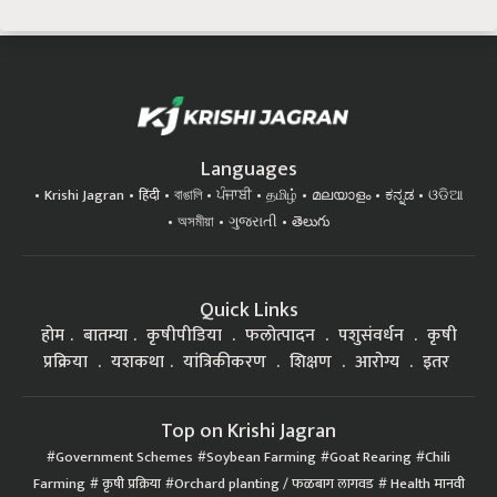
Languages
Krishi Jagran
हिंदी
বাঙালি
ਪੰਜਾਬੀ
தமிழ்
മലയാളം
ಕನ್ನಡ
ଓଡିଆ
অসমীয়া
ગુજરાતી
తెలుగు
Quick Links
होम
बातम्या
कृषीपीडिया
फलोत्पादन
पशुसंवर्धन
कृषी
प्रक्रिया
यशकथा
यांत्रिकीकरण
शिक्षण
आरोग्य
इतर
Top on Krishi Jagran
Government Schemes
Soybean Farming
Goat Rearing
Chili
Farming
कृषी प्रक्रिया
Orchard planting / फळबाग लागवड
Health मानवी