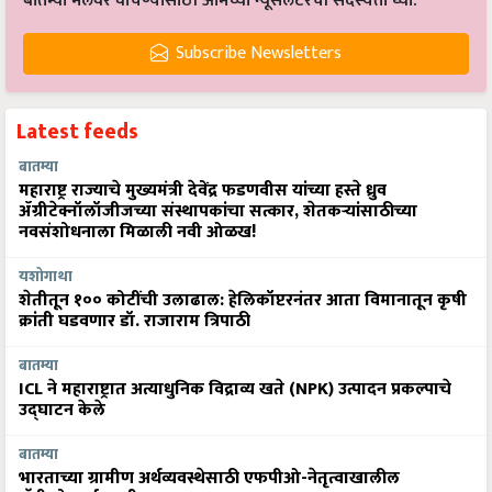
बातम्या मेलवर वाचण्यासाठी आमच्या न्यूसलेटरची सदस्यता घ्या.
Subscribe Newsletters
Latest feeds
बातम्या
महाराष्ट्र राज्याचे मुख्यमंत्री देवेंद्र फडणवीस यांच्या हस्ते ध्रुव
ॲग्रीटेक्नॉलॉजीजच्या संस्थापकांचा सत्कार, शेतकऱ्यांसाठीच्या
नवसंशोधनाला मिळाली नवी ओळख!
यशोगाथा
शेतीतून १०० कोटींची उलाढाल: हेलिकॉप्टरनंतर आता विमानातून कृषी
क्रांती घडवणार डॉ. राजाराम त्रिपाठी
बातम्या
ICL ने महाराष्ट्रात अत्याधुनिक विद्राव्य खते (NPK) उत्पादन प्रकल्पाचे
उद्घाटन केले
बातम्या
भारताच्या ग्रामीण अर्थव्यवस्थेसाठी एफपीओ-नेतृत्वाखालील