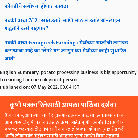
कोंबडीचे
संगोपन
;
होणार
फायदा
नक्की
वाचा
:7/12 :
खाते
उतारे
आणि
आठ
अ
उतारे
ऑनलाइन
पद्धतीने
कसे
पाहणार
?
नक्की
वाचा
:Fenugreek Farming :
मेथीच्या
भाजीची
लागवड
करण्याचा
आहे
कां
प्लॅन
?
मग
जाणुन
घ्या
मेथीच्या
काही
सुधारित
जाती
English Summary:
potato processing business is big apportunity
to earning for unemployment person
Published on:
07 May 2022, 08:04 IST
कृषी पत्रकारितेसाठी आपला पाठिंबा दर्शवा
प्रिय वाचक, आमच्यात सामील झाल्याबद्दल धन्यवाद. आपल्यासारखे वाचक
आमच्यासाठी कृषी पत्रकारितेसाठी प्रेरणा आहेत. कृषी पत्रकारितेला अधिक
बळकट करण्यासाठी आणि ग्रामीण भारतातील कानाकोप in्यात शेतकरी
आणि लोकांपर्यंत पोहोचण्यासाठी आम्हाला तुमचे समर्थन किंवा सहकार्य