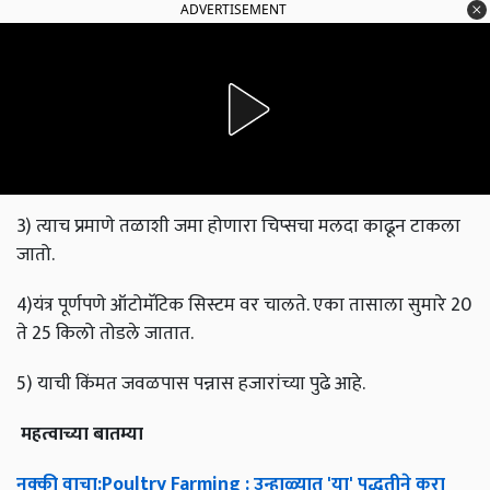
ADVERTISEMENT
3) त्याच प्रमाणे तळाशी जमा होणारा चिप्सचा मलदा काढून टाकला
जातो.
4)यंत्र पूर्णपणे ऑटोमॅटिक सिस्टम वर चालते. एका तासाला सुमारे 20
ते 25 किलो तोडले जातात.
5) याची किंमत जवळपास पन्नास हजारांच्या पुढे आहे.
महत्वाच्या
बातम्या
नक्की
वाचा
:Poultry Farming :
उन्हाळ्यात
'
या
'
पद्धतीने
करा