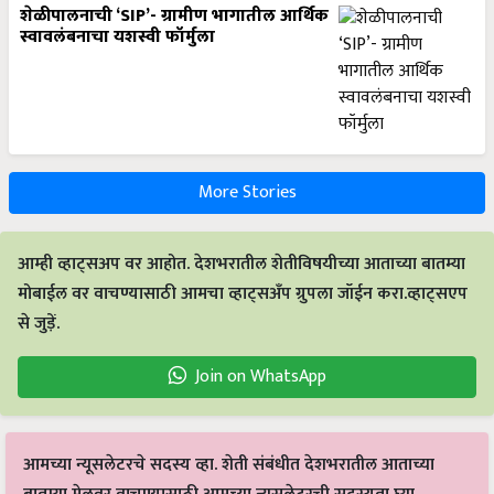
शेळीपालनाची ‘SIP’- ग्रामीण भागातील आर्थिक
स्वावलंबनाचा यशस्वी फॉर्मुला
More Stories
आम्ही व्हाट्सअप वर आहोत. देशभरातील शेतीविषयीच्या आताच्या बातम्या
मोबाईल वर वाचण्यासाठी आमचा व्हाट्सअँप ग्रुपला जॉईन करा.व्हाट्सएप
से जुड़ें.
Join on WhatsApp
आमच्या न्यूसलेटरचे सदस्य व्हा. शेती संबंधीत देशभरातील आताच्या