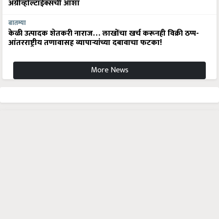
अ‍ॅग्रीव्होल्टाईक्सची आशा
बातम्या
केळी उत्पादक शेतकरी नाराज… लाखोंचा खर्च करूनही विक्री ठप्प-
आंतरराष्ट्रीय तणावासह व्यापाऱ्यांच्या दबावाचा फटका!
More News