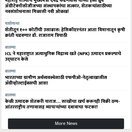
महाराष्ट्र राज्याचे मुख्यमंत्री देवेंद्र फडणवीस यांच्या हस्ते ध्रुव
ॲग्रीटेक्नॉलॉजीजच्या संस्थापकांचा सत्कार, शेतकऱ्यांसाठीच्या
नवसंशोधनाला मिळाली नवी ओळख!
यशोगाथा
शेतीतून १०० कोटींची उलाढाल: हेलिकॉप्टरनंतर आता विमानातून कृषी
क्रांती घडवणार डॉ. राजाराम त्रिपाठी
बातम्या
ICL ने महाराष्ट्रात अत्याधुनिक विद्राव्य खते (NPK) उत्पादन प्रकल्पाचे
उद्घाटन केले
बातम्या
भारताच्या ग्रामीण अर्थव्यवस्थेसाठी एफपीओ-नेतृत्वाखालील
अ‍ॅग्रीव्होल्टाईक्सची आशा
बातम्या
केळी उत्पादक शेतकरी नाराज… लाखोंचा खर्च करूनही विक्री ठप्प-
आंतरराष्ट्रीय तणावासह व्यापाऱ्यांच्या दबावाचा फटका!
More News