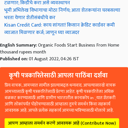
टळणार; किडीचे करा असे व्यवस्थापन
भूमी अभिलेख विभागाचा मोठा निर्णय; आता शेतकऱ्यांना घरबसल्या
भरता येणार शेतीसंबंधीचे कर
Kisan Credit Card: काय सांगता! किसान क्रेडिट कार्डवर कमी
व्याजात मिळणार कर्ज; जाणून घ्या व्याजदर
English Summary:
Organic Foods Start Business From Home
thousand rupees month
Published on:
01 August 2022, 04:26 IST
कृषी पत्रकारितेसाठी आपला पाठिंबा दर्शवा
प्रिय वाचक, आमच्यात सामील झाल्याबद्दल धन्यवाद. आपल्यासारखे वाचक
आमच्यासाठी कृषी पत्रकारितेसाठी प्रेरणा आहेत. कृषी पत्रकारितेला अधिक
बळकट करण्यासाठी आणि ग्रामीण भारतातील कानाकोप in्यात शेतकरी
आणि लोकांपर्यंत पोहोचण्यासाठी आम्हाला तुमचे समर्थन किंवा सहकार्य
आवश्यक आहे. आपले प्रत्येक सहकार्य आमच्या भविष्यासाठी मोलाचे आहे.
आपण आम्हाला समर्थन करणे आवश्यक आहे (Contribute Now)