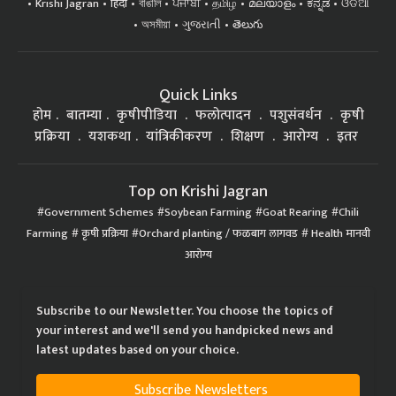
Krishi Jagran
हिंदी
বাঙালি
ਪੰਜਾਬੀ
தமிழ்
മലയാളം
ಕನ್ನಡ
ଓଡିଆ
অসমীয়া
ગુજરાતી
తెలుగు
Quick Links
होम
बातम्या
कृषीपीडिया
फलोत्पादन
पशुसंवर्धन
कृषी
प्रक्रिया
यशकथा
यांत्रिकीकरण
शिक्षण
आरोग्य
इतर
Top on Krishi Jagran
Government Schemes
Soybean Farming
Goat Rearing
Chili
Farming
कृषी प्रक्रिया
Orchard planting / फळबाग लागवड
Health मानवी
आरोग्य
Subscribe to our Newsletter. You choose the topics of
your interest and we'll send you handpicked news and
latest updates based on your choice.
Subscribe Newsletters