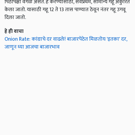
पिठापेक्षा वेगळे असते. हे करण्यासाठी, सर्वप्रथम, सामान्य गहू अंकुरित
केला जातो. यासाठी गहू 12 ते 13 तास पाण्यात ठेवून नंतर गहू उगवू
दिला जातो.
हे ही वाचा
Onion Rate: कांद्याचे दर वाढले! बाजारपेठेत मिळतोय 'इतका' दर,
जाणून घ्या आजचा बाजारभाव