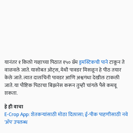
यानंतर १ किलो गव्हाच्या पिठात १५० ग्रॅम
ड्रमस्टिकची पाने
टाकून ते
वाळवले जाते. यासोबत ओट्स, मेथी पावडर मिसळून हे पीठ तयार
केले जाते. त्यात दालचिनी पावडर आणि अश्वगंधा देखील टाकली
जाते. या पौष्टिक पिठाचा बिझनेस करून तुम्ही चांगले पैसे कमवू
शकता.
हे ही वाचा
E-Crop App: शेतकऱ्यांसाठी मोठा दिलासा; ई-पीक पाहणीसाठी नवे
'अ‍ॅप' उपलब्ध