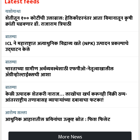
Latest feeds
यशोगाथा
शेतीतून १०० कोटींची उलाढाल: हेलिकॉप्टरनंतर आता विमानातून कृषी
क्रांती घडवणार डॉ. राजाराम त्रिपाठी
बातम्या
ICL ने महाराष्ट्रात अत्याधुनिक विद्राव्य खते (NPK) उत्पादन प्रकल्पाचे
उद्घाटन केले
बातम्या
भारताच्या ग्रामीण अर्थव्यवस्थेसाठी एफपीओ-नेतृत्वाखालील
अ‍ॅग्रीव्होल्टाईक्सची आशा
बातम्या
केळी उत्पादक शेतकरी नाराज… लाखोंचा खर्च करूनही विक्री ठप्प-
आंतरराष्ट्रीय तणावासह व्यापाऱ्यांच्या दबावाचा फटका!
आरोग्य सल्ला
आधुनिक आहारातील प्रथिनांचा उत्कृष्ट स्रोत : फिश फिलेट
More News