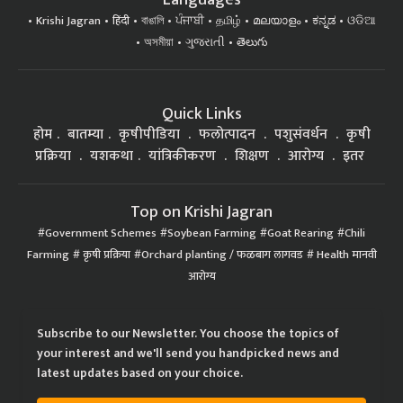
Krishi Jagran
हिंदी
বাঙালি
ਪੰਜਾਬੀ
தமிழ்
മലയാളം
ಕನ್ನಡ
ଓଡିଆ
অসমীয়া
ગુજરાતી
తెలుగు
Quick Links
होम
बातम्या
कृषीपीडिया
फलोत्पादन
पशुसंवर्धन
कृषी
प्रक्रिया
यशकथा
यांत्रिकीकरण
शिक्षण
आरोग्य
इतर
Top on Krishi Jagran
Government Schemes
Soybean Farming
Goat Rearing
Chili
Farming
कृषी प्रक्रिया
Orchard planting / फळबाग लागवड
Health मानवी
आरोग्य
Subscribe to our Newsletter. You choose the topics of
your interest and we'll send you handpicked news and
latest updates based on your choice.