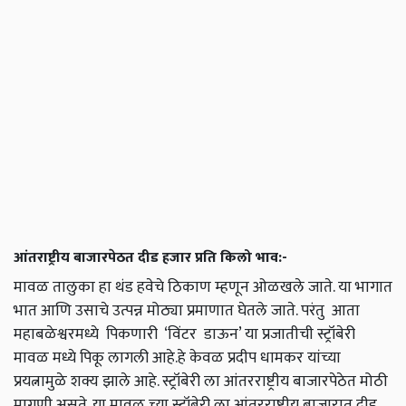
आंतराष्ट्रीय बाजारपेठत दीड हजार प्रति किलो भाव:-
मावळ तालुका हा थंड हवेचे ठिकाण म्हणून ओळखले जाते. या भागात
भात आणि उसाचे उत्पन्न मोठ्या प्रमाणात घेतले जाते. परंतु आता
महाबळेश्वरमध्ये पिकणारी ‘विंटर डाऊन’ या प्रजातीची स्ट्रॉबेरी
मावळ मध्ये पिकू लागली आहे.हे केवळ प्रदीप धामकर यांच्या
प्रयत्नामुळे शक्य झाले आहे. स्ट्रॉबेरी ला आंतरराष्ट्रीय बाजारपेठेत मोठी
मागणी असते. या मावळ च्या स्ट्रॉबेरी ला आंतरराष्ट्रीय बाजारात दीड