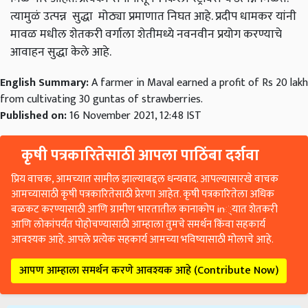
त्यामुळं उत्पन्न सुद्धा मोठ्या प्रमाणात निघत आहे. प्रदीप धामकर यांनी
मावळ मधील शेतकरी वर्गाला शेतीमध्ये नवनवीन प्रयोग करण्याचे
आवाहन सुद्धा केले आहे.
English Summary:
A farmer in Maval earned a profit of Rs 20 lakh
from cultivating 30 guntas of strawberries.
Published on:
16 November 2021, 12:48 IST
कृषी पत्रकारितेसाठी आपला पाठिंबा दर्शवा
प्रिय वाचक, आमच्यात सामील झाल्याबद्दल धन्यवाद. आपल्यासारखे वाचक
आमच्यासाठी कृषी पत्रकारितेसाठी प्रेरणा आहेत. कृषी पत्रकारितेला अधिक
बळकट करण्यासाठी आणि ग्रामीण भारतातील कानाकोप in्यात शेतकरी
आणि लोकांपर्यंत पोहोचण्यासाठी आम्हाला तुमचे समर्थन किंवा सहकार्य
आवश्यक आहे. आपले प्रत्येक सहकार्य आमच्या भविष्यासाठी मोलाचे आहे.
आपण आम्हाला समर्थन करणे आवश्यक आहे (Contribute Now)