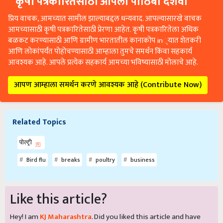
कृषी पत्रकारितेसाठी आपला पाठिंबा दर्शवा
प्रिय वाचक, आमच्यात सामील झाल्याबद्दल धन्यवाद. आपल्यासारखे वाचक
आमच्यासाठी कृषी पत्रकारितेसाठी प्रेरणा आहेत. कृषी पत्रकारितेला अधिक
बळकट करण्यासाठी आणि ग्रामीण भारतातील कानाकोप in्यात शेतकरी
आणि लोकांपर्यंत पोहोचण्यासाठी आम्हाला तुमचे समर्थन किंवा सहकार्य
आवश्यक आहे. आपले प्रत्येक सहकार्य आमच्या भविष्यासाठी मोलाचे आहे.
आपण आम्हाला समर्थन करणे आवश्यक आहे (Contribute Now)
Related Topics
पोल्ट्री
Bird flu
breaks
poultry
business
Like this article?
Hey! I am
KJ Maharashtra
. Did you liked this article and have