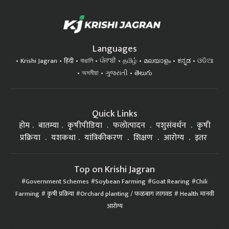
Languages
Krishi Jagran
हिंदी
বাঙালি
ਪੰਜਾਬੀ
தமிழ்
മലയാളം
ಕನ್ನಡ
ଓଡିଆ
অসমীয়া
ગુજરાતી
తెలుగు
Quick Links
होम
बातम्या
कृषीपीडिया
फलोत्पादन
पशुसंवर्धन
कृषी
प्रक्रिया
यशकथा
यांत्रिकीकरण
शिक्षण
आरोग्य
इतर
Top on Krishi Jagran
Government Schemes
Soybean Farming
Goat Rearing
Chili
Farming
कृषी प्रक्रिया
Orchard planting / फळबाग लागवड
Health मानवी
आरोग्य