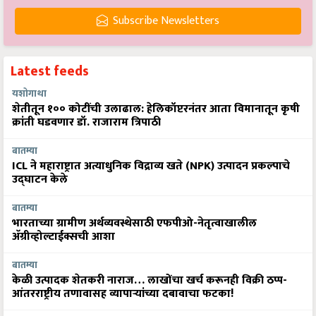
Subscribe Newsletters
Latest feeds
यशोगाथा
शेतीतून १०० कोटींची उलाढाल: हेलिकॉप्टरनंतर आता विमानातून कृषी
क्रांती घडवणार डॉ. राजाराम त्रिपाठी
बातम्या
ICL ने महाराष्ट्रात अत्याधुनिक विद्राव्य खते (NPK) उत्पादन प्रकल्पाचे
उद्घाटन केले
बातम्या
भारताच्या ग्रामीण अर्थव्यवस्थेसाठी एफपीओ-नेतृत्वाखालील
अ‍ॅग्रीव्होल्टाईक्सची आशा
बातम्या
केळी उत्पादक शेतकरी नाराज… लाखोंचा खर्च करूनही विक्री ठप्प-
आंतरराष्ट्रीय तणावासह व्यापाऱ्यांच्या दबावाचा फटका!