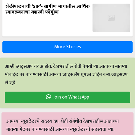
शेळीपालनाची ‘SIP’- ग्रामीण भागातील आर्थिक
स्वावलंबनाचा यशस्वी फॉर्मुला
More Stories
आम्ही व्हाट्सअप वर आहोत. देशभरातील शेतीविषयीच्या आताच्या बातम्या
मोबाईल वर वाचण्यासाठी आमचा व्हाट्सअँप ग्रुपला जॉईन करा.व्हाट्सएप
से जुड़ें.
Join on WhatsApp
आमच्या न्यूसलेटरचे सदस्य व्हा. शेती संबंधीत देशभरातील आताच्या
बातम्या मेलवर वाचण्यासाठी आमच्या न्यूसलेटरची सदस्यता घ्या.