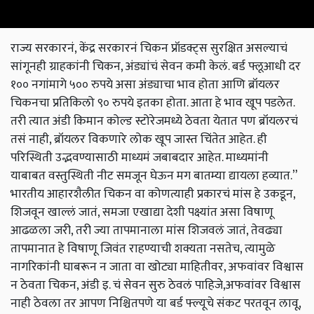
राज्य सरकारनं, केंद्र सरकारनं चिकन प्रॉडक्ट्स सुरक्षित असल्याचं
सांगूनही ग्राहकांनी चिकन, अंड्यांचं सेवन कमी केलं. बर्ड फ्लूआधी दर
१०० नगांमागे ५०० रुपये असा अंड्याचा भाव होता आणि ब्रॉयलर
चिकनचा प्रतिकिलो ९० रुपये इतका होता. आता हे भाव खूप पडलेत.
तरी त्यात अंडी किमान कोल्ड स्टोरेजमध्ये ठेवता येतात पण ब्रॉयलरचं
तसं नाही, ब्रॉयलर विकणारे लोक खूप जास्त चिंतेत आहेत. ही
परिस्थिती उद्भवण्यासाठी माध्यमं जबाबदार आहेत. माध्यमांनी
याबाबत वस्तुस्थिती नीट समजून घेऊन मग बातम्या द्यायला हव्यात.”
भारतीय आहारशैलीत चिकन वा कोणत्याही प्रकारचं मांस हे उकडून,
शिजवून खाल्लं जातं, समजा एखाद्या देशी पक्ष्यांत असा विषाणू
आढळला जरी, तरी ज्या तापमानाला मांस शिजवलं जातं, तेवढ्या
तापमानात हे विषाणू जिवंत राहण्याची शक्यता नसतेच, त्यामुळे
नागरिकांनी घाबरून न जाता वा खोट्या माहितीवर, अफवांवर विश्वास
न ठेवता चिकन, अंडी इ. चं सेवन सुरु ठेवलं पाहिजे,अफवांवर विश्वास
नाही ठेवला तर आपण निश्चितपणे या बर्ड फ्ल्यूचे संकट परतवून लावू,