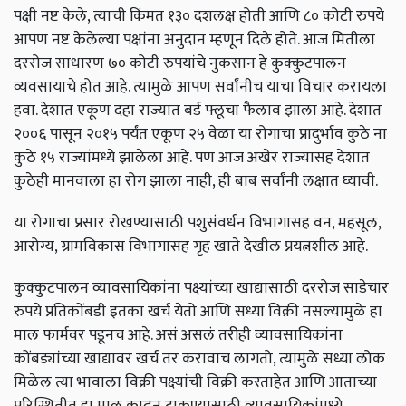
पक्षी नष्ट केले, त्याची किंमत १३० दशलक्ष होती आणि ८० कोटी रुपये
आपण नष्ट केलेल्या पक्षांना अनुदान म्हणून दिले होते. आज मितीला
दररोज साधारण ७० कोटी रुपयांचे नुकसान हे कुक्कुटपालन
व्यवसायाचे होत आहे. त्यामुळे आपण सर्वांनीच याचा विचार करायला
हवा. देशात एकूण दहा राज्यात बर्ड फ्लूचा फैलाव झाला आहे. देशात
२००६ पासून २०१५ पर्यंत एकूण २५ वेळा या रोगाचा प्रादुर्भाव कुठे ना
कुठे १५ राज्यांमध्ये झालेला आहे. पण आज अखेर राज्यासह देशात
कुठेही मानवाला हा रोग झाला नाही, ही बाब सर्वांनी लक्षात घ्यावी.
या रोगाचा प्रसार रोखण्यासाठी पशुसंवर्धन विभागासह वन, महसूल,
आरोग्य, ग्रामविकास विभागासह गृह खाते देखील प्रयत्नशील आहे.
कुक्कुटपालन व्यावसायिकांना पक्ष्यांच्या खाद्यासाठी दररोज साडेचार
रुपये प्रतिकोंबडी इतका खर्च येतो आणि सध्या विक्री नसल्यामुळे हा
माल फार्मवर पडूनच आहे. असं असलं तरीही व्यावसायिकांना
कोंबड्यांच्या खाद्यावर खर्च तर करावाच लागतो, त्यामुळे सध्या लोक
मिळेल त्या भावाला विक्री पक्ष्यांची विक्री करताहेत आणि आताच्या
परिस्थितीत हा माल काढून टाकण्यासाठी व्यावसायिकांमध्ये