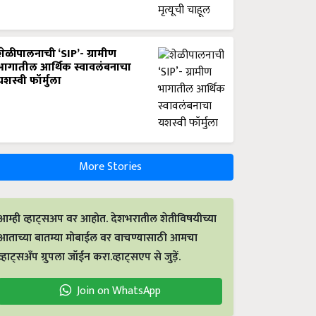
शेळीपालनाची ‘SIP’- ग्रामीण
भागातील आर्थिक स्वावलंबनाचा
यशस्वी फॉर्मुला
More Stories
आम्ही व्हाट्सअप वर आहोत. देशभरातील शेतीविषयीच्या
आताच्या बातम्या मोबाईल वर वाचण्यासाठी आमचा
व्हाट्सअँप ग्रुपला जॉईन करा.व्हाट्सएप से जुड़ें.
Join on WhatsApp