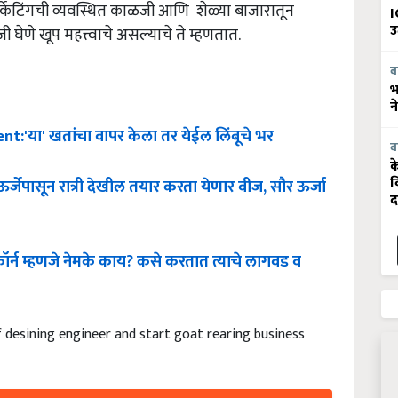
ार्केटिंगची व्यवस्थित काळजी आणि शेळ्या बाजारातून
I
ेणे खूप महत्त्वाचे असल्याचे ते म्हणतात.
उ
ब
भ
न
nt:'
या
'
खतांचा
वापर
केला
तर
येईल
लिंबूचे
भर
ब
क
ऊर्जेपासून
रात्री
देखील
तयार
करता
येणार
वीज
,
सौर
ऊर्जा
व
द
ॉर्न
म्हणजे
नेमके
काय
?
कसे
करतात
त्याचे
लागवड
व
f desining engineer and start goat rearing business