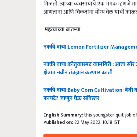
मिळतो. त्यांच्या व्यवसायाचे एक गमक म्हणजे म
आणताना आणि विकतांना योग्य वेळ याची काळजी घ
महत्वाच्या
बातम्या
नक्की
वाचा
:Lemon Fertilizer Manageme
नक्की
वाचा
:
कौतुकास्पद
कामगिरी
:
आता
सौर
क्षेत्रात
नवीन
तंत्रज्ञान
करणार
क्रांती
नक्की
वाचा
:Baby Corn Cultivation:
बेबी
क
फायदे
?
जाणून
घेऊ
सविस्तर
English Summary:
this youngster quit job o
Published on:
22 May 2022, 10:18 IST