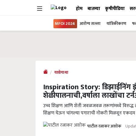
होम
बातम्या
कृषीपीडिया
सर
MFOI 2024
आरोग्य सल्ला
यांत्रिकीकरण
फल
यशोगाथा
Inspiration Story: डिझाईनिंग इ
शेळीपालनाची,वर्षाला लाखोंचा टर्
उच्च शिक्षण आणि शेती जवळजवळ तरूणांमध्ये विरुद्ध टो
शिक्षण घेऊन चांगल्या पगाराची नोकरी मिळवून एकदम
Updat
पाटील रत्नाकर अशोक