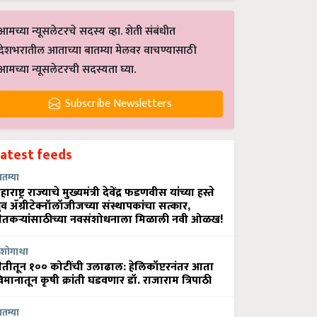
आमच्या न्यूसलेटरचे सदस्य व्हा. शेती संबंधीत
देशभरातील आताच्या बातम्या मेलवर वाचण्यासाठी
आमच्या न्यूसलेटरची सदस्यता घ्या.
Subscribe Newsletters
Latest feeds
ातम्या
हाराष्ट्र राज्याचे मुख्यमंत्री देवेंद्र फडणवीस यांच्या हस्ते
्रुव ॲग्रीटेक्नॉलॉजीजच्या संस्थापकांचा सत्कार,
ेतकऱ्यांसाठीच्या नवसंशोधनाला मिळाली नवी ओळख!
शोगाथा
ेतीतून १०० कोटींची उलाढाल: हेलिकॉप्टरनंतर आता
िमानातून कृषी क्रांती घडवणार डॉ. राजाराम त्रिपाठी
ातम्या