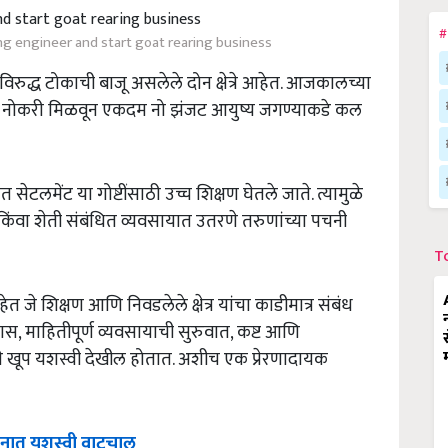
#
ing engineer and start goat rearing business
ुद्ध टोकाची बाजू असलेले दोन क्षेत्रे आहेत. आजकालच्या
राची नोकरी मिळवून एकदम नो झंजट आयुष्य जगण्याकडे कल
टलमेंट या गोष्टींसाठी उच्च शिक्षण घेतले जाते. त्यामुळे
 किंवा शेती संबंधित व्यवसायात उतरणे तरुणांच्या पचनी
T
जे शिक्षण आणि निवडलेले क्षेत्र यांचा काडीमात्र संबंध
्यास, माहितीपूर्ण व्यवसायाची सुरुवात, कष्ट आणि
ध्ये खूप यशस्वी देखील होतात. अशीच एक प्रेरणादायक
लनात
यशस्वी
वाटचाल