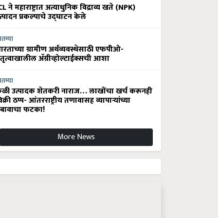
CL ने महाराष्ट्रात अत्याधुनिक विद्राव्य खते (NPK)
त्पादन प्रकल्पाचे उद्घाटन केले
ातम्या
ारताच्या ग्रामीण अर्थव्यवस्थेसाठी एफपीओ-
ेतृत्वाखालील अ‍ॅग्रीव्होल्टाईक्सची आशा
ातम्या
ेळी उत्पादक शेतकरी नाराज… लाखोंचा खर्च करूनही
िक्री ठप्प- आंतरराष्ट्रीय तणावासह व्यापाऱ्यांच्या
बावाचा फटका!
More News