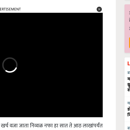
ERTISEMENT
ब
म
ध
श
य
श
व
र्च वजा जाता निव्वळ नफा हा सात ते आठ लाखांपर्यंत
ब