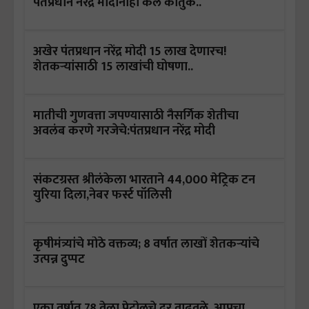
पंतप्रधान नरेंद्र मोदींनीही केले कौतुक..
अखेर पंतप्रधान नरेंद्र मोदी 15 लाख देणारच!
शेतकऱ्यांसाठी 15 लाखांची घोषणा..
मातीची गुणवत्ता जपण्यासाठी नैसर्गिक शेतीचा
अवलंब करणे गरजेचे:पंतप्रधान नरेंद्र मोदी
संकटग्रस्त श्रीलंकेला भारताने 44,000 मेट्रिक टन
युरिया दिला,नेबर फर्स्ट पॉलिसी
कृषीमंत्र्यांचे मोठे वक्तव्य; 8 वर्षात लाखों शेतकऱ्यांचे
उत्पन्न दुप्पट
एका वर्षात 78 वेळा पेट्रोलचे दर वाढवले, आपचा