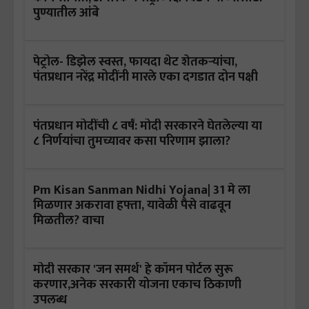
पुण्यातील आंबे
पेट्रोल- डिझेल स्वस्त, फायदा थेट शेतकऱ्यांचा,
पंतप्रधान नरेंद्र मोदींनी मारले एका दगडात दोन पक्षी
पंतप्रधान मोदींची ८ वर्षं: मोदी सरकारने घेतलेल्या या
८ निर्णयांचा तुमच्यावर कसा परिणाम झाला?
Pm Kisan Sanman Nidhi Yojana| 31 मे ला
मिळणार अकरावा हफ्ता, यावेळी पैसे वाढवून
मिळतील? वाचा
मोदी सरकार 'जन समर्थ' हे कॉमन पोर्टल सुरू
करणार,अनेक सरकारी योजना एकाच ठिकाणी
उपलब्ध