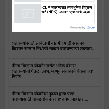
शेतकऱ्यांच्या खात्यावरून होतोय गायब
ICL ने महाराष्ट्रात अत्याधुनिक विद्राव्य
खते (NPK) उत्पादन प्रकल्पाचे उद्घाटन
केले
खतांचे दर कमी होण्याची शक्यता, मुख्यमंत्र्यांचे
पंतप्रधान नरेंद्र मोदींना पत्र
Powered by
iZooto
शेतकऱ्यांसाठी आनंदाची बातमी! मोदी सरकार
किसान सम्मान निधीची रक्कम वाढवण्याची शक्यता..
पीएम किसान योजनेअंतर्गत अनेक बोगस
शेतकऱ्यांनी घेतला लाभ, म्हणून सरकारने घेतला 'हा'
निर्णय
पीएम किसान योजनेचा पुढचा हप्ता प्राप्त
करण्यासाठी ताबडतोब करा 'हे' काम, नाहीतर….