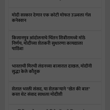
मोदी सरकार देणार एक कोटी मोफत उज्ज्वला गॅस
कनेक्शन
किसानपुत्र आंदोलनाचे चिंतन शिबीरामध्ये मोठे
निर्णय, मोदींच्या शेतकरी सुधारणा कायद्याला
पाठिंबा
भारताची मिरची लंडनच्या बाजारात दाखल, मोदींनी
सुद्धा केले कौतुक
शेतात भरली संसद, या शेतकऱ्याने "खेत की बात"
करत थेट संवाद साधला मोदींशी